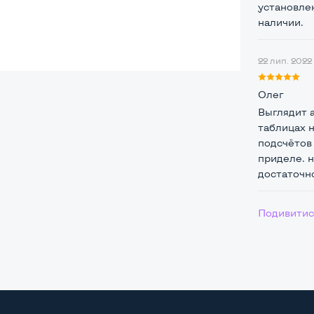
установлен
наличии.
22 лип. 2022 
а
Олег
Выглядит а
таблицах н
Core i5-2410M
подсчётов 
приделе. 
 / 4 потоки
достаточно
Core i5-2410M (2,30 - 2,90 GHz)
Подивитись
5" или HDD