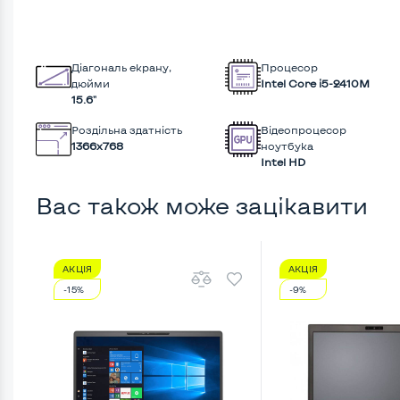
Діагональ екрану,
Процесор
дюйми
Intel Core i5-2410M
15.6"
Роздільна здатність
Відеопроцесор
1366x768
ноутбука
Intel HD
Вас також може зацікавити
АКЦІЯ
АКЦІЯ
-15%
-9%