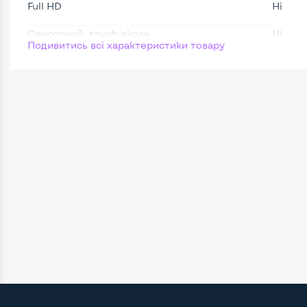
Full HD
Ні
Сенсорний, touch екран
Ні
Подивитись всі характеристики товару
Поверхня дисплею
Матов
Потужність:
Процесор
Intel 
Кількість ядер / потоків
2 ядра
Частота процесора (базова-максимальна)
Intel 
Тип оперативної пам'яті
DDR3
Тип накопичувача
SSD 2,
Кількість слотів М_2
0