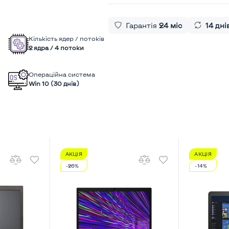
Гарантія
24 міс
14 дні
Кількість ядер / потоків
2 ядра / 4 потоки
Операційна система
Win 10 (30 днів)
АКЦІЯ
АКЦІЯ
-26%
-14%