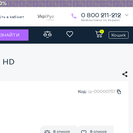
0 800 211-212
Укр
|
Рус
іть в кабінет
Безкоштовно по Україні
0
Кошик
ЗНАЙТИ
l HD
Код:
ip-00000757
В список
В список