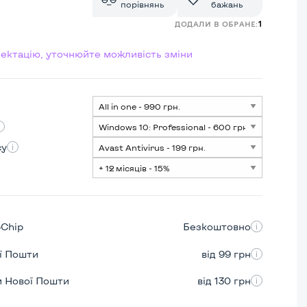
порівнянь
бажань
1
ДОДАЛИ В ОБРАНЕ:
лектацію, уточнюйте можливість зміни
су
pChip
Безкоштовно
ої Пошти
від 99 грн
м Нової Пошти
від 130 грн