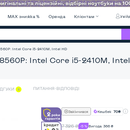
MAX знижка %
Оренда
Клієнтам
Увійд
560P: Intel Core i5-2410M, Intel HD
8560P: Intel Core i5-2410M, Inte
ПИТАННЯ-ВІДПОВІДІ
ІДГУКИ
2
Закінчився
Кешбек
70₴
7 326
₴
-5 %
Вигода:
366
₴