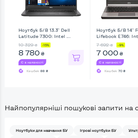
Ноутбук Б/В 13.3" Dell
Ноутбук Б/В 14" F
Latitude 7300: Intel ...
Lifebook E746: Inte
10 329
7 692
₴
₴
-15%
-9%
8 780
7 000
₴
₴
Є в наявності
Є в наявності
Кешбек
88 ₴
Кешбек
70 ₴
Найпопулярніші пошукові запити на с
Ноутбуки для навчання БУ
Iгрові ноутбуки БУ
Ульт