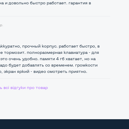
а и довольно быстро работает. гарантия в
р.
ккуратно, прочный корпус. работает быстро, в
е тормозит. полноразмерная клавиатура - для
это очень удобно. памяти 4 гб хватает, но на
надо будет добавлять со временем. громкости
, экран яркий - видео смотреть приятно.
 всі відгуки про товар