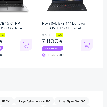
/В 15.6" HP
Ноутбук Б/В 14" Lenovo
Но
850 G3: Intel ...
ThinkPad T470S: Intel ...
Th
8 211
10
₴
14%
-5%
7 800
7
₴
₴
і
Є в наявності
Є 
6 ₴
Кешбек
78 ₴
 HP БУ
Ноутбуки Lenovo БУ
Ноутбуки Dell БУ