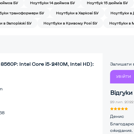
дюймов БУ
Ноутбуки 14 дюймов БУ
Ноутбук 15 дюймів БУ
буки трансформери БУ
Ноутбуки в Харкові БУ
Ноутбуки в 
и в Запоріжжі БУ
Ноутбуки в Кривому Розі БУ
Ноутбуки в 
560P: Intel Core i5-2410M, Intel HD):
Залишати в
УВІЙТИ
lm
Відгуки
29 лип. 2022 
68
Денис
Благодарю
ожидания. 