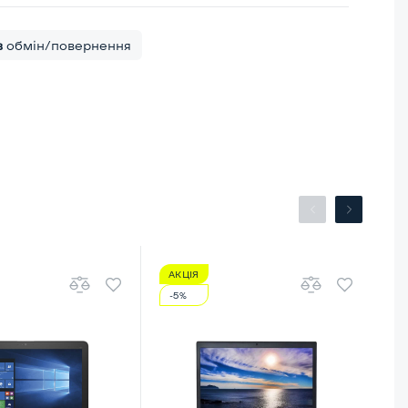
в
обмін/повернення
АКЦІЯ
А
-5%
-