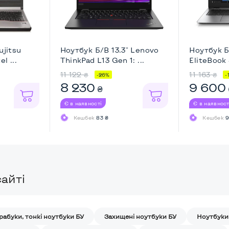
ujitsu
Ноутбук Б/В 13.3" Lenovo
Ноутбук Б
l ...
ThinkPad L13 Gen 1: ...
EliteBook 
11 122
11 163
₴
₴
-26%
-
8 230
9 600
₴
Є в наявності
Є в наявност
Кешбек
83 ₴
Кешбек
9
айті
рабуки, тонкі ноутбуки БУ
Захищені ноутбуки БУ
Ноутбуки