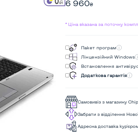
6 960
₴
* Ціна вказана за поточну комп
Пакет програм
Лінцензійний Windows
Встановлення антивіру
Додаткова гарантія
Самовивіз з магазину Chi
Забрати з відділення Нов
Адресна доставка кур'єро