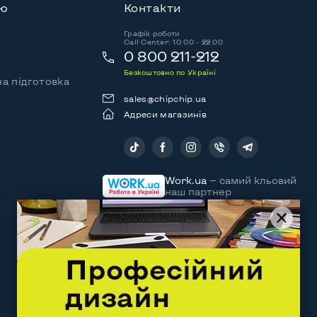
ію
Контакти
Графік роботи
Call Center: 10:00 - 22:00
0 800 211-212
Безкоштовно по Україні
а підготовка
sales@chipchip.ua
Адреси магазинів
Слідкуйте за нами:
Work.ua
— самий кльовий
наш партнер