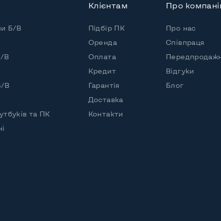
Клієнтам
Про компан
пи Б/В
Підбір ПК
Про нас
ваний
Оренда
Співпраця
HD
Б/В
Оплата
Передпродажн
ічний
Кредит
Відгуки
Б/В
Гарантія
Блог
Доставка
утбуків та ПК
Контакти
+пластик
чі
арик