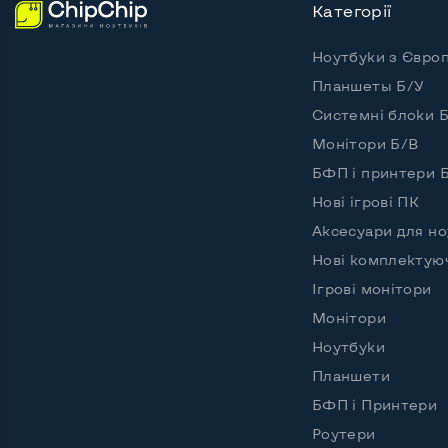
Категорії
Можливості відеокарти:
Ноутбуки з Євро
Тип відеокарти
Вбудо
Планшеты Б/У
Відеопроцесор ноутбука
Intel 
Системні блоки 
Розмір відеопам'яті, Гб
Динам
Монітори Б/В
БФП і принтери 
Нові ігрові ПК
Аксесуари для но
Зручність користування:
Матеріал корпусу
Метал
Нові комплектую
Ігрові монітори
Підсвітка клавіатури
Є ліхт
Монітори
Українські та російські літери на клавіатурі
Так
Ноутбуки
Повнорозмірна клавіатура NumberPad
Так
Планшети
БФП і Принтери
Оптичний привід
Так
Роутери