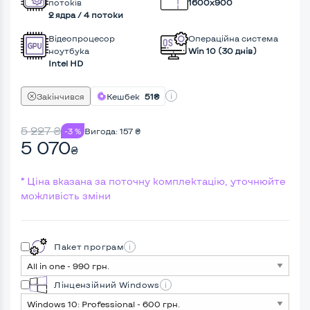
потоків
1600x900
2 ядра / 4 потоки
Відеопроцесор
Операційна система
ноутбука
Win 10 (30 днів)
Intel HD
Закінчився
Кешбек
51₴
5 227
₴
-3 %
Вигода:
157
₴
5 070
₴
* Ціна вказана за поточну комплектацію, уточнюйте
можливість зміни
Пакет програм
Лінцензійний Windows