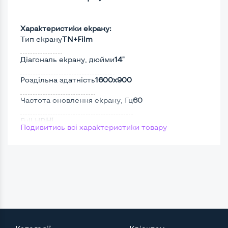
Характеристики екрану:
Тип екрану
TN+Film
Діагональ екрану, дюйми
14"
Роздільна здатність
1600x900
Частота оновлення екрану, Гц
60
Full HD
Ні
Подивитись всі характеристики товару
Сенсорний, touch екран
Ні
Поверхня дисплею
Матова
Потужність:
Процесор
Intel Core i3-4100M