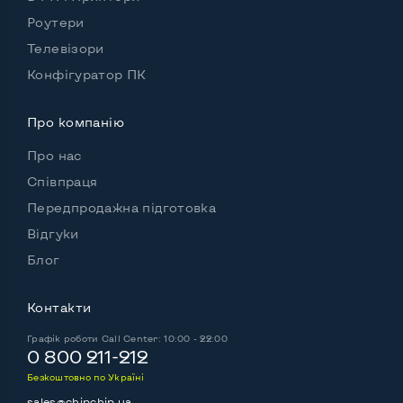
Роутери
Зручність користування:
Телевізори
Матеріал корпусу
Пластик
Конфігуратор ПК
Підсвітка клавіатури
Ні
Українські та російські літери на клавіатурі
Так
Про компанію
Про нас
Повнорозмірна клавіатура NumberPad
Ні
Співпраця
Оптичний привід
Ні
Передпродажна підготовка
Операційна система
Win 10 (30 днів)
Відгуки
Блог
Контакти
Роз'єми підключення:
Вихід VGA
Так
Графік роботи
Call Center: 10:00 - 22:00
0 800 211-212
Вихід Display port
Так
Безкоштовно по Україні
Вихід mini Display port
Ні
sales@chipchip.ua