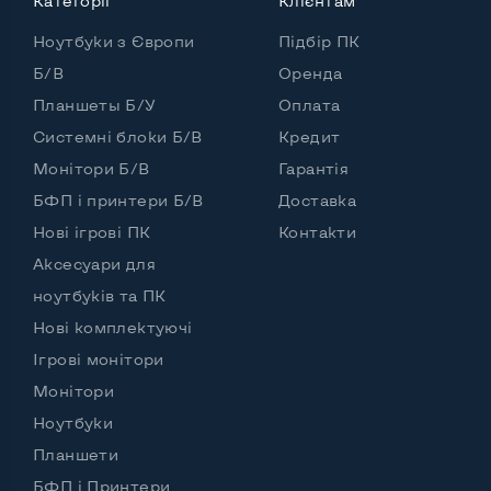
Категорії
Клієнтам
Кількість ядер / потоків
2 ядра / 4 потоки
Ноутбуки з Європи
Підбір ПК
Частота процесора (базова-максимальна)
Б/В
Оренда
Планшеты Б/У
Оплата
Intel Core i3-4100M (2,50 GHz)
Тип оперативної пам'яті
DDR3
Системні блоки Б/В
Кредит
Монітори Б/В
Гарантія
Тип накопичувача
SSD 2,5" или HDD
БФП і принтери Б/В
Доставка
Кількість слотів М_2
0
Нові ігрові ПК
Контакти
Аксесуари для
ноутбуків та ПК
Можливості відеокарти:
Нові комплектуючі
Тип відеокарти
Вбудований
Ігрові монітори
Відеопроцесор ноутбука
Intel HD
Монітори
Ноутбуки
Розмір відеопам'яті, Гб
Динамічний
Планшети
БФП і Принтери