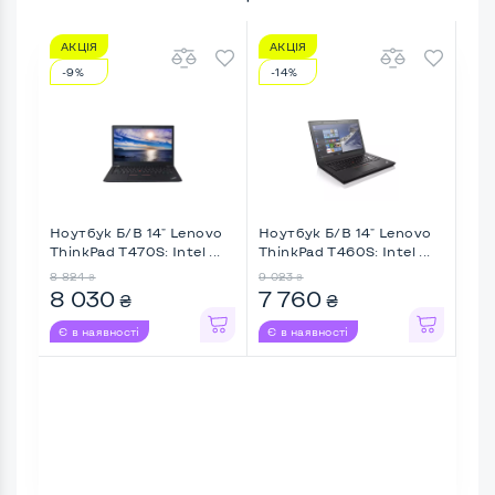
АКЦІЯ
АКЦІЯ
АК
-9%
-14%
-5
Ноутбук Б/В 14" Lenovo
Ноутбук Б/В 14" Lenovo
Ноу
ThinkPad T470S: Intel ...
ThinkPad T460S: Intel ...
Thin
8 824
9 023
8 21
₴
₴
8 030
7 760
7 
₴
₴
Є в наявності
Є в наявності
Є в