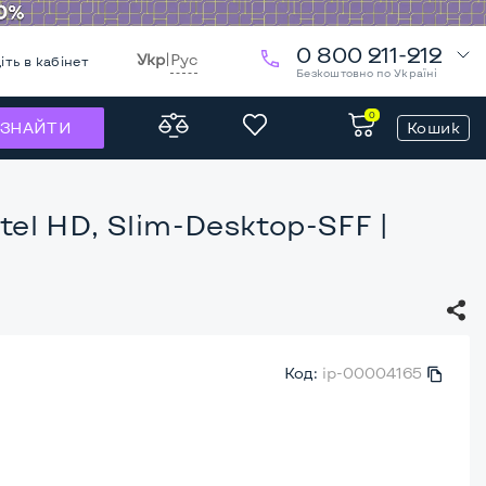
0 800 211-212
Укр
|
Рус
іть в кабінет
Безкоштовно по Україні
0
Кошик
ЗНАЙТИ
ntel HD, Slim-Desktop-SFF
|
Код:
ip-00004165