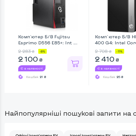
Комп'ютер Б/В Fujitsu
Комп`ютер Б/В H
Esprimo D556 E85+: Int ...
400 G4: Intel Core
2 283
2 708
₴
₴
-8%
-11%
2 100
2 410
₴
₴
Є в наявності
Є в наявності
Кешбек
21 ₴
Кешбек
25 ₴
Найпопулярніші пошукові запити на с
Офісні комп'ютери БУ
Ігрові комп'ютери БУ
Неттоп