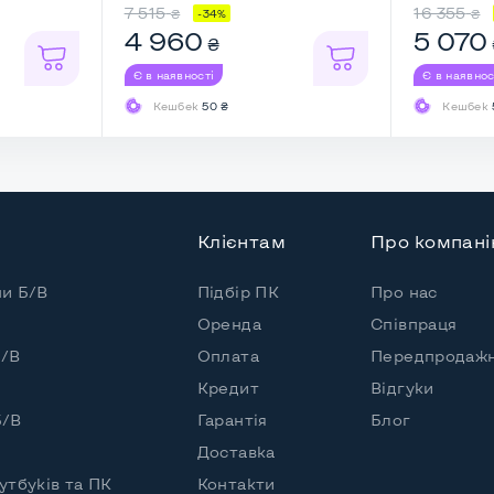
7 515
16 355
₴
₴
-34%
4 960
5 070
₴
 (30 днів)
Є в наявності
Є в наявнос
Кешбек
50 ₴
Кешбек
Клієнтам
Про компан
пи Б/В
Підбір ПК
Про нас
Оренда
Співпраця
Б/В
Оплата
Передпродажн
Кредит
Відгуки
Б/В
Гарантія
Блог
ереди и сзади
Доставка
утбуків та ПК
Контакти