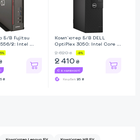
 Б/В Fujitsu
Комп`ютер Б/В DELL
Ко
56/2: Intel ...
OptiPlex 3050: Intel Core ...
40
2 620
6 
₴
25%
-8%
2 410
4
₴
₴
і
Є в наявності
Є 
5 ₴
Кешбек
25 ₴
Комп'ютер Lenovo БУ
Комп'ютер HP БУ