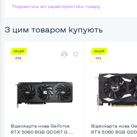
Подивитись всі характеристики товару
Размер памяти
Жесткий диск
З цим товаром купують
Можливості відеокарти:
АКЦІЯ
АКЦІЯ
Тип відеокарти
Встро
-33%
-13%
Відеопроцесор системного блоку
Intel 
Розмір відеопам'яті, Гб
4
Зручність користування:
Типорозмір корпусу
Slim-D
Кріплення для монітору ззаду
Ні
Відеокарта нова GeForce
Відеокарта нова G
RTX 5060 8GB GDDR7 G ...
RTX 5060 8GB GDDR
Оптичний привід
Ні