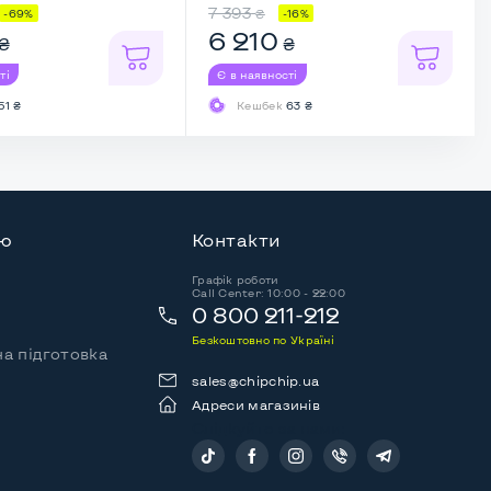
7 393
₴
-69%
-16%
6 210
₴
₴
ті
Є в наявності
51 ₴
Кешбек
63 ₴
ію
Контакти
Графік роботи
Call Center: 10:00 - 22:00
0 800 211-212
Безкоштовно по Україні
а підготовка
sales@chipchip.ua
Адреси магазинів
Слідкуйте за нами: