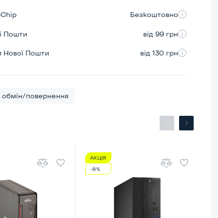
pChip
Безкоштовно
ої Пошти
від 99 грн
м Нової Пошти
від 130 грн
обмін/повернення
АКЦІЯ
А
-8%
-