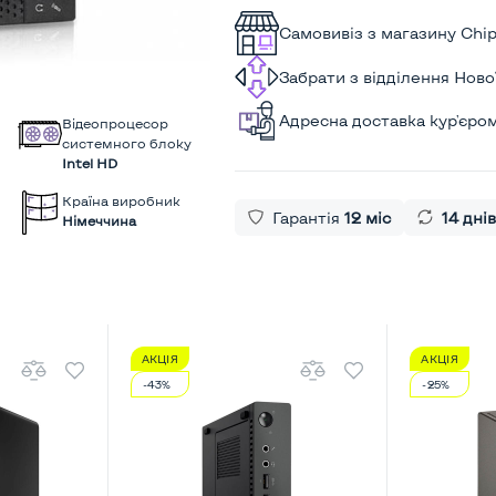
Самовивіз з магазину Chi
Забрати з відділення Нов
Адресна доставка кур'єро
Відеопроцесор
системного блоку
Intel HD
Країна виробник
Гарантія
12 міс
14 днів
Німеччина
АКЦІЯ
АКЦІЯ
-43%
-25%