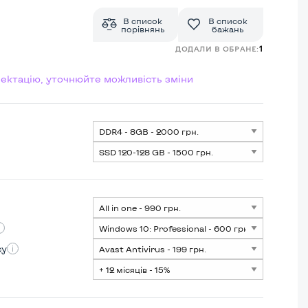
В список
В список
порівнянь
бажань
1
ДОДАЛИ В ОБРАНЕ:
лектацію, уточнюйте можливість зміни
су