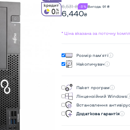
6,531
₴
-3 %
Вигода:
91
₴
6,440
₴
* Ціна вказана за поточну комп
Розмір пам'яті
Накопичувач
Пакет програм
Лінцензійний Windows
Встановлення антивіру
Додаткова гарантія