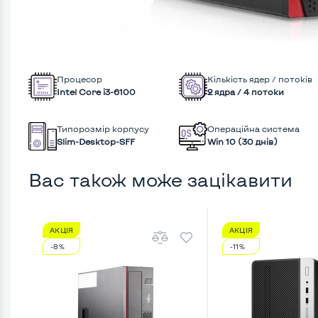
Процесор
Кількість ядер / потоків
Intel Core i3-6100
2 ядра / 4 потоки
Типорозмір корпусу
Операційна система
Slim-Desktop-SFF
Win 10 (30 днів)
Вас також може зацікавити
АКЦІЯ
АКЦІЯ
-8%
-11%