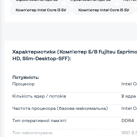
Комп'ютер Intel Core i3 БУ
Комп'ютер Intel Core i5 БУ
Характеристики (Комп'ютер Б/В Fujitsu Esprimo D
HD, Slim-Desktop-SFF):
Потужність:
Процесор
Intel C
Кількість ядер / потоків
2 ядра
Частота процесора (базова-максимальна)
Intel 
Тип оперативної пам'яті
DDR4
Тип накопичувача
SSD 2,