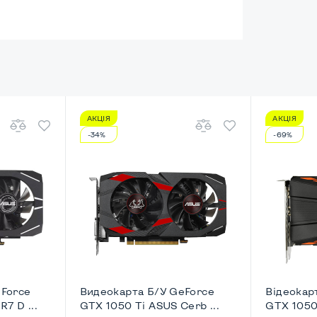
АКЦІЯ
АКЦІЯ
енный
-34%
-69%
HD
esktop-SFF
eForce
Видеокарта Б/У GeForce
Відеокар
7 D ...
GTX 1050 Ti ASUS Cerb ...
GTX 1050