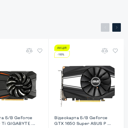
АКЦІЯ
-16%
та Б/В GeForce
Відеокарта Б/В GeForce
 Ti GIGABYTE ...
GTX 1650 Super ASUS P ...