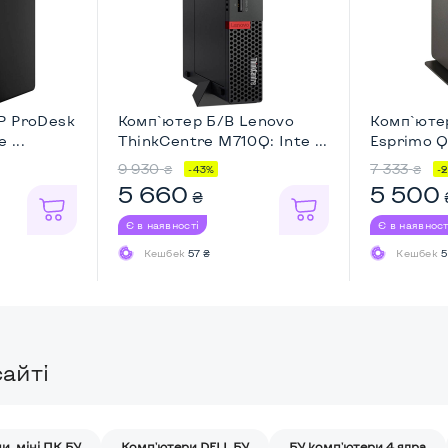
P ProDesk
Комп`ютер Б/В Lenovo
Комп`ютер
 ...
ThinkCentre M710Q: Inte ...
Esprimo Q5
9 930
7 333
₴
₴
-43%
-
5 660
5 500
₴
Є в наявності
Є в наявност
Кешбек
57 ₴
Кешбек
5
айті
и, міні ПК БУ
Комп'ютери DELL БУ
БУ комп'ютери 4 ядра