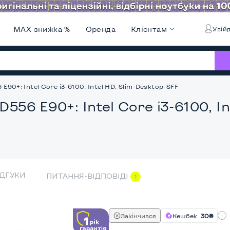
MAX знижка %
Оренда
Клієнтам
Увійд
E90+: Intel Core i3-6100, Intel HD, Slim-Desktop-SFF
D556 E90+: Intel Core i3-6100, I
ІДГУКИ
ПИТАННЯ-ВІДПОВІДІ
1
Закінчився
Кешбек
30₴