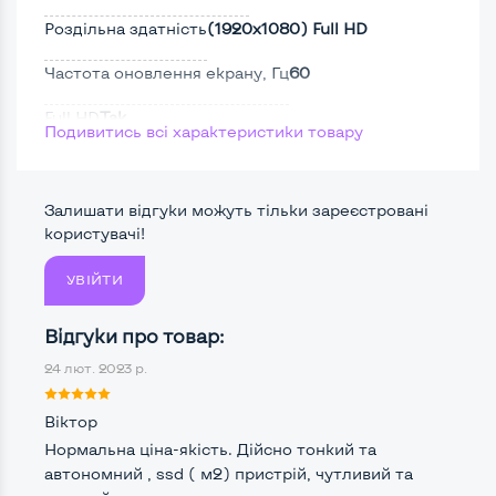
Роздільна здатність
(1920х1080) Full HD
Частота оновлення екрану, Гц
60
Full HD
Так
Подивитись всі характеристики товару
Сенсорний, touch екран
Ні
Поверхня дисплею
Матова
Залишати відгуки можуть тільки зареєстровані
користувачі!
УВІЙТИ
Потужність:
Процесор
Intel Core i5-7200U
Відгуки про товар:
24 лют. 2023 р.
Кількість ядер / потоків
2 ядра / 4 потоки
Частота процесора (базова-максимальна)
Віктор
Нормальна ціна-якість. Дійсно тонкий та
Intel Core i5-7200U (2,50 - 3,10 GHz)
автономний , ssd ( м2) пристрій, чутливий та
Тип оперативної пам'яті
DDR4