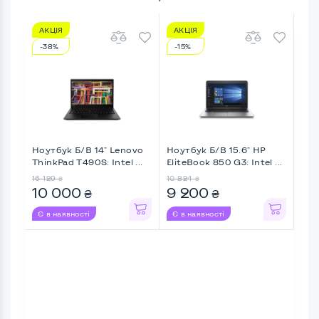
АКЦІЯ
АКЦІЯ
АК
-38%
-15%
-3
Ноутбук Б/В 14" Lenovo
Ноутбук Б/В 15.6" HP
Ноу
ThinkPad T490S: Intel ...
EliteBook 850 G3: Intel ...
Tos
I ...
16 129
10 824
12 2
₴
₴
10 000
9 200
7 
₴
₴
Є в наявності
Є в наявності
Є в