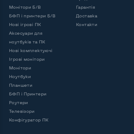
Монітори Б/В
Гарантія
Роз'єм для мікрофона
Так
БФП і принтери Б/В
Доставка
Вихід Gigabit Ethernet LAN
Так
Нові ігрові ПК
Контакти
Вихід USB 2.0
Ні
Аксесуари для
ноутбуків та ПК
Вихід USB 3.0
2-4 шт
Нові комплектуючі
Вихід Com Port
Ні
Ігрові монітори
Монітори
Ноутбуки
Бездротове підключення:
Планшети
Wi-Fi
Так
БФП і Принтери
Bluetooth
Так
Роутери
Телевізори
Підтримка SIM
Ні
Конфігуратор ПК