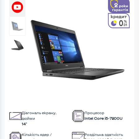
Діагональ екрану,
Процесор
дюйми
Intel Core i5-7200U
14"
Кількість ядер /
Роздільна здатність