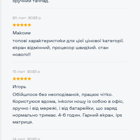
зручний тачпад.
Тип накопичувача
SSD M.2 2280
20 лют. 2023 р.
Кількість слотів М_2
1
Максим
топові характеристики для цієї цінової категорії.
екран відмінний, процесор швидкий. стан
Можливості відеокарти:
нового!!
Тип відеокарти
Вбудований
Відеопроцесор ноутбука
Intel HD
15 лют. 2023 р.
Розмір відеопам'яті, Гб
Динамічний
Игорь
Обійшлося без несподіванок, працює чітко.
Користуюся вдома, інколи ношу із собою в офіс,
зручно і від мережі, і від батарейки, що заряд
Зручність користування:
нормально тримає. 4-6 годин. Гарний екран, ips
Матеріал корпусу
Пластик
матриця.
Підсвітка клавіатури
Так
14 лют. 2023 р.