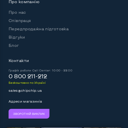
Про компанію
Можливості аккумулятора:
Акумулятор тримає заряд більше 4 годин
Ні
Про нас
Співпраця
Робота від акумулятора, Г, хв
3
Передпродажна підготовка
Батарея съемная
Ні
Відгуки
Блог
Живлення через павербанк
Ні
Акумулятор знімний
Ні
Контакти
Графік роботи
Call Center: 10:00 - 22:00
0 800 211-212
Інші можливості:
Безкоштовно по Україні
Вебкамера
Так
sales@chipchip.ua
Вбудований мікрофон
Так
Адреси магазинів
Вбудовані динаміки
Так
ЗВОРОТНІЙ ВИКЛИК
Колір
Чорний