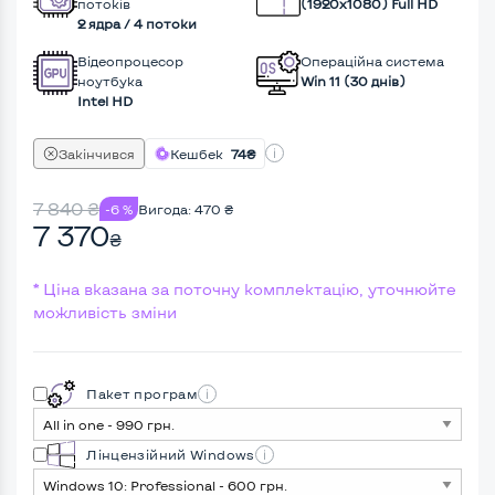
потоків
(1920х1080) Full HD
2 ядра / 4 потоки
Відеопроцесор
Операційна система
ноутбука
Win 11 (30 днів)
Intel HD
Закінчився
Кешбек
74₴
7 840
₴
-6 %
Вигода:
470
₴
7 370
₴
* Ціна вказана за поточну комплектацію, уточнюйте
можливість зміни
Пакет програм
Лінцензійний Windows