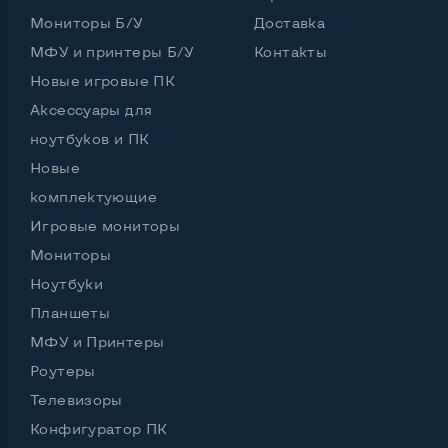
Мониторы Б/У
Доставка
Возможность вывода USB-разъемов на монитор
МФУ и принтеры Б/У
Контакты
Нет
Новые игровые ПК
Аксессуары для
ноутбуков и ПК
Остальные возможности:
Новые
Блок питания
Встроенный
комплектующие
Регулировка положения дисплея
Игровые мониторы
Наклон, вперед назад
Мониторы
Встроенные динамики
Нет
Ноутбуки
Особенности (изогнутый экран, цвет и пр.)
Планшеты
МФУ и Принтеры
Цвет
Рамка на экране серебро, корпус черный
Роутеры
Комплектация: Монитор, кабель питания
Да
Телевизоры
Конфигуратор ПК