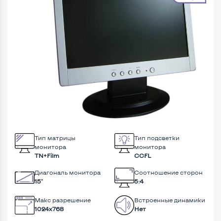
Тип матрицы
Тип подсветки
монитора
монитора
TN+Film
CCFL
Диагональ монитора
Соотношение сторон
15"
5:4
Макс разрешение
Встроенные динамики
1024x768
Нет