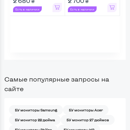
2 680
2 700
2 
₴
₴
Есть в наличии
Есть в наличии
Ес
Самые популярные запросы на
сайте
БУ мониторы Samsung
БУ мониторы Acer
БУ монитор 22 дюйма
БУ монитор 27 дюймов
БУ мониторы Philips
БУ мониторы HP