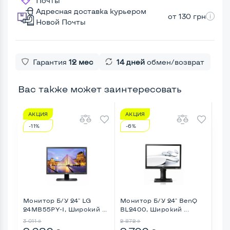
Почты
Адресная доставка курьером
от 130 грн
Новой Почты
Гарантия
12 мес
14 дней
обмен/возврат
Вас также может заинтересовать
АКЦИЯ
АКЦИЯ
А
-11%
-6%
-2
Монитор Б/У 24" LG
Монитор Б/У 24" BenQ
Мон
24MB55PY-I, Широкий ...
BL2400, Широкий ...
Mul
Шир
3 011
2 872
3 38
₴
₴