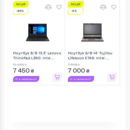
АКЦІЯ
АКЦІЯ
АК
-26%
-9%
-2
Ноутбук Б/В 13.3" Lenovo
Ноутбук Б/В 14" Fujitsu
Ноу
ThinkPad L390: Inte ...
Lifebook E746: Intel ...
Thin
10 068
7 692
8 4
₴
₴
7 450
7 000
6 
₴
₴
Є в наявності
Є в наявності
Є в