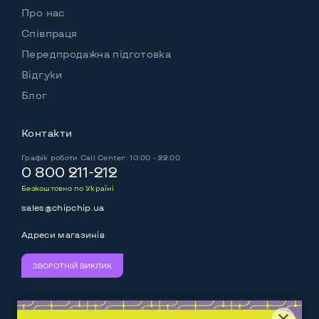
Про нас
Підтримка SIM
Ні
Співпраця
Передпродажна підготовка
Відгуки
Можливості аккумулятора:
Блог
Акумулятор тримає заряд більше 4 годин
Ні
Робота від акумулятора, Г, хв
3
Контакти
Графік роботи
Батарея съемная
Call Center: 10:00 - 22:00
Так
0 800 211-212
Живлення через павербанк
Ні
Безкоштовно по Україні
sales@chipchip.ua
Акумулятор знімний
Так
Адреси магазинів
ЗВОРОТНІЙ ВИКЛИК
Інші можливості:
Вебкамера
Так
Ми приймаємо:
Слідкуйте за нами: