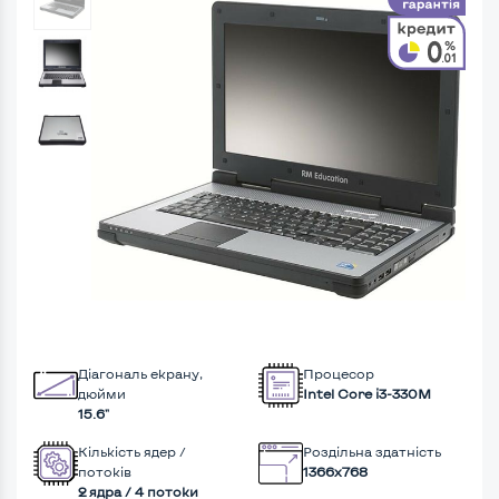
Діагональ екрану,
Процесор
дюйми
Intel Core i3-330M
15.6"
Кількість ядер /
Роздільна здатність
потоків
1366x768
2 ядра / 4 потоки