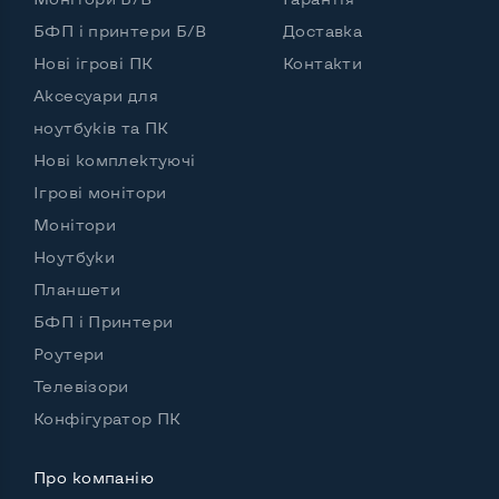
Вихід HDMI
Так
БФП і принтери Б/В
Доставка
Роз'єм для карт SD/SDHC
Так
Нові ігрові ПК
Контакти
Аксесуари для
Роз'єм для навушників 3.5 мм
Так
ноутбуків та ПК
Роз'єм для мікрофона
Так
Нові комплектуючі
Вихід Gigabit Ethernet LAN
Так
Ігрові монітори
Монітори
Вихід USB 2.0
2-4 шт
Ноутбуки
Вихід USB 3.0
Ні
Планшети
БФП і Принтери
Вихід Com Port
Ні
Роутери
Телевізори
Конфігуратор ПК
Бездротове підключення:
Wi-Fi
Так
Про компанію
Bluetooth
Ні