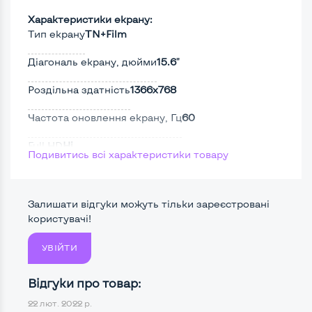
Характеристики екрану:
Тип екрану
TN+Film
Діагональ екрану, дюйми
15.6"
Роздільна здатність
1366x768
Частота оновлення екрану, Гц
60
Full HD
Ні
Подивитись всі характеристики товару
Сенсорний, touch екран
Ні
Поверхня дисплею
Матова
Залишати відгуки можуть тільки зареєстровані
користувачі!
УВІЙТИ
Потужність:
Процесор
Intel Core i3-330M
Відгуки про товар:
22 лют. 2022 р.
Кількість ядер / потоків
2 ядра / 4 потоки