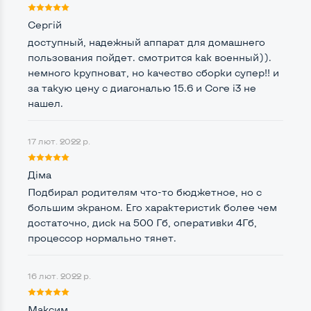
Частота процесора (базова-максимальна)
Сергій
доступный, надежный аппарат для домашнего
Intel Core i3-330M (2,13 GHz)
пользования пойдет. смотрится как военный)).
Тип оперативної пам'яті
DDR3
немного крупноват, но качество сборки супер!! и
за такую цену с диагональю 15.6 и Core i3 не
Тип накопичувача
SSD+HDD
нашел.
Кількість слотів М_2
0
17 лют. 2022 р.
Діма
Можливості відеокарти:
Подбирал родителям что-то бюджетное, но с
Тип відеокарти
Вбудований
большим экраном. Его характеристик более чем
достаточно, диск на 500 Гб, оперативки 4Гб,
Відеопроцесор ноутбука
Intel HD
процессор нормально тянет.
Розмір відеопам'яті, Гб
Динамічний
16 лют. 2022 р.
Максим