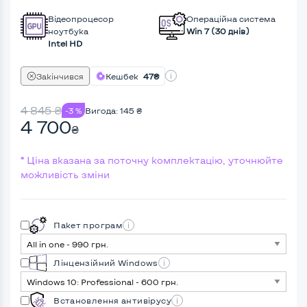
Відеопроцесор
Операційна система
ноутбука
Win 7 (30 днів)
Intel HD
Закінчився
Кешбек
47₴
4 845
₴
-3 %
Вигода:
145
₴
4 700
₴
* Ціна вказана за поточну комплектацію, уточнюйте
можливість зміни
Пакет програм
Лінцензійний Windows
Встановлення антивірусу