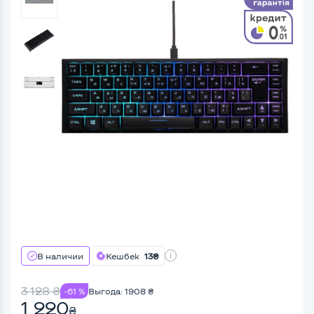
В наличии
Кешбек
13₴
3 128
₴
-61 %
Выгода:
1908
₴
1 220
₴