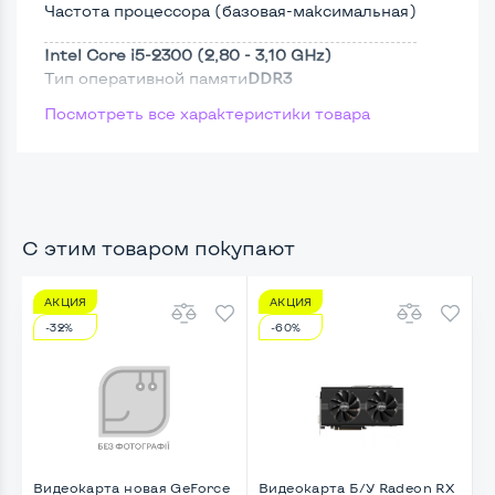
Частота процессора (базовая-максимальная)
Intel Core i5-2300 (2,80 - 3,10 GHz)
Тип оперативной памяти
DDR3
Посмотреть все характеристики товара
Тип накопителя
SSD 2,5"
Размер памяти
Жесткий диск
С этим товаром покупают
АКЦИЯ
АКЦИЯ
Возможности видеокарты:
-32%
-60%
Тип видеокарты
Встроенный
Видеопроцессор системного блока
Intel HD
Размер видеопамяти, Гб
Динамический
Видеокарта новая GeForce
Видеокарта Б/У Radeon RX
В