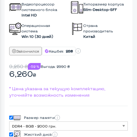
Видеопроцессор
Типоразмер корпуса
системного блока
Slim-Desktop-SFF
Intel HD
Операционная
Страна
система
производитель
Win 10 (30 дней)
Китай
Закончился
Кешбек
28₴
9,250
₴
-52 %
Выгода:
2990
₴
6,260
₴
* Цена указана за текущую комплектацию,
уточняйте возможность изменения
Размер памяти
Жесткий диск