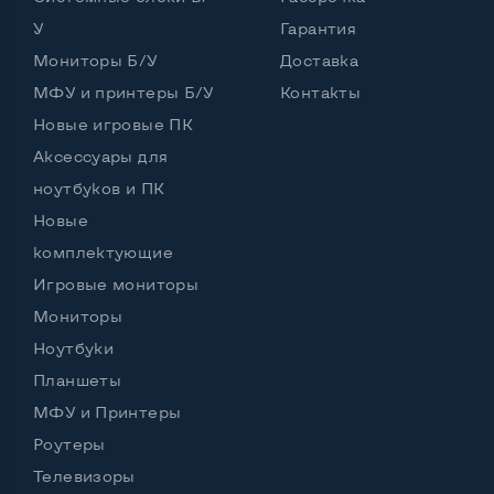
У
Гарантия
Port для клавиатуры PS/2
Да
Мониторы Б/У
Доставка
Разъем для микрофона и наушников
МФУ и принтеры Б/У
Контакты
Да, спереди и сзади
Новые игровые ПК
Выход Gigabit Ethernet LAN
Да
Аксессуары для
Выход USB 2_0
5 шт и более
ноутбуков и ПК
Новые
Выход USB 3_0
Нет
комплектующие
Выход Com Port
Нет
Игровые мониторы
Мониторы
Ноутбуки
Остальные возможности:
Планшеты
Страна производитель
Китай
МФУ и Принтеры
Мощность блока питания, Вт
220
Роутеры
Телевизоры
Внешний блок питания
Нет