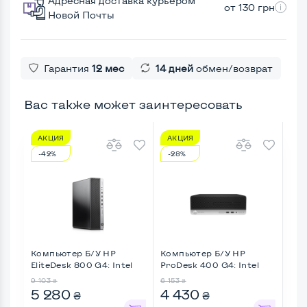
Адресная доставка курьером
от 130 грн
Новой Почты
Гарантия
12 мес
14 дней
обмен/возврат
Вас также может заинтересовать
АКЦИЯ
АКЦИЯ
А
-42%
-28%
-8
Компьютер Б/У HP
Компьютер Б/У HP
Ком
EliteDesk 800 G4: Intel
ProDesk 400 G4: Intel
Thi
Cor ...
Core ...
...
9 103
6 153
5 43
₴
₴
5 280
4 430
5 
₴
₴