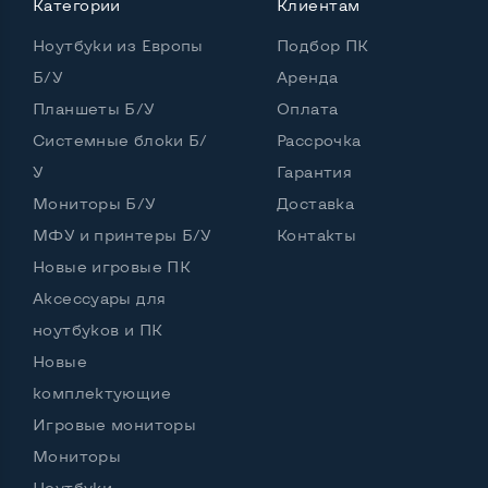
Категории
Клиентам
Количество ядер / потоков
2 ядра / 4 потока
Ноутбуки из Европы
Подбор ПК
Частота процессора (базовая-максимальная)
Б/У
Аренда
Планшеты Б/У
Оплата
Intel Core i5-7200U (2,50 - 3,10 GHz)
Тип оперативной памяти
DDR4
Системные блоки Б/
Рассрочка
У
Гарантия
Тип накопителя
SSD 2,5" или HDD
Мониторы Б/У
Доставка
Количество слотов M_2
1
МФУ и принтеры Б/У
Контакты
Новые игровые ПК
Аксессуары для
Возможности видеокарты:
ноутбуков и ПК
Тип видеокарты
Встроенный
Новые
Видеопроцессор ноутбука
Intel HD
комплектующие
Игровые мониторы
Размер видеопамяти, Гб
Динамический
Мониторы
Ноутбуки