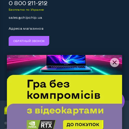
Выход mini Display port
Нет
0 800 211-212
Бесплатно по Украине
Выход HDMI
Нет
sales@chipchip.ua
Разъем для карт SD/SDHC
Да
Адреса магазинов
Разъем для наушников 3.5 мм
Да
ОБРАТНЫЙ ЗВОНОК
Разъем для микрофона
Да
Выход Gigabit Ethernet LAN
Да
Мы принимаем:
Следите за нами:
Выход USB 2_0
Нет
Выход USB 3_0
2-4 шт
Work.ua
— самий кльовий
наш партнер
Выход Com Port
Нет
Беспроводные подключения:
© Интернет-магазин ChipChip - компьютерная техника и
Wi-Fi
Да
аксессуары 2014-2026