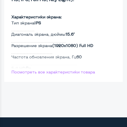
Характеристики экрана:
Тип экрана
IPS
Диагональ экрана, дюймы
15.6"
Разрешение экрана
(1920х1080) Full HD
Частота обновления экрана, Гц
60
Full HD
Да
Посмотреть все характеристики товара
Сенсорный, touch экран
Нет
Поверхность дисплея
Матовая
Мощность:
Процессор
Intel Core i5-7200U