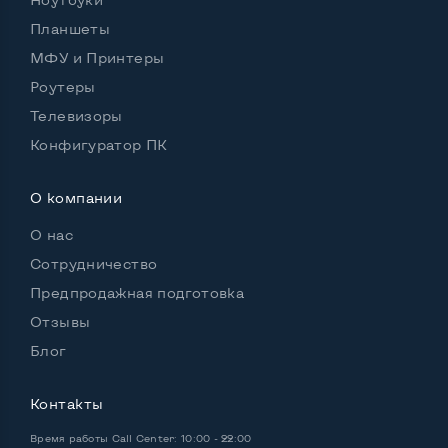
Планшеты
Удобство пользования:
МФУ и Принтеры
Материал корпуса
Металл+пластик
Роутеры
Подсветка клавиатуры
Да
Телевизоры
Русские и украинские буквы на клавиатуре
Да
Конфигуратор ПК
Полноразмерная клавиатура NumberPad
Да
О компании
Оптический привод
Нет
О нас
Операционная система
Win 10 (30 дней)
Сотрудничество
Предпродажная подготовка
Отзывы
Разъемы подключения:
Блог
Выход VGA
Да
Контакты
Выход Display port
Да
Время работы
Call Center: 10:00 - 22:00