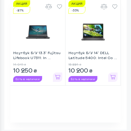
АКЦИЯ
АКЦИЯ
А
-27%
-33%
-1
Ноутбук Б/У 13.3" Fujitsu
Ноутбук Б/У 14" DELL
Ноу
Lifebook U7311: In ...
Latitude 5400: Intel Co ...
Life
14 041
15 224
11 6
₴
₴
10 250
10 200
10
₴
₴
Есть в наличии
Есть в наличии
Ес