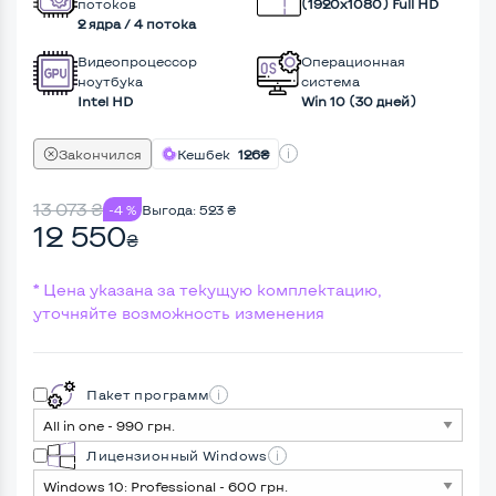
потоков
(1920х1080) Full HD
2 ядра / 4 потока
Видеопроцессор
Операционная
ноутбука
система
Intel HD
Win 10 (30 дней)
Закончился
Кешбек
126₴
13 073
₴
-4 %
Выгода:
523
₴
12 550
₴
* Цена указана за текущую комплектацию,
уточняйте возможность изменения
Пакет программ
Лицензионный Windows