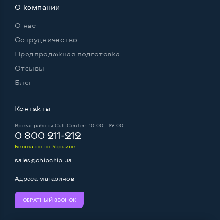
О компании
Разъемы подключения:
Выход VGA
Нет
О нас
Сотрудничество
Выход Display port
Нет
Предпродажная подготовка
Выход HDMI
Да
Отзывы
Блог
Выход mini Display port
Нет
Разъем для карт SD/SDHC
Нет
Контакты
Разъем для наушников 3.5 мм
Да
Время работы
Call Center: 10:00 - 22:00
0 800 211-212
Разъем для микрофона
Нет
Бесплатно по Украине
sales@chipchip.ua
Адреса магазинов
Беспроводные подключения:
Wi-Fi
Да
ОБРАТНЫЙ ЗВОНОК
Bluetooth
Да