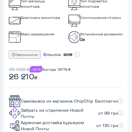
Тип матрицы
Тип подсветки
монитора
монитора
Диагональ монитора
Соотношение сторон
Макс разрешение
Встроенные динамики
Да
Закончился
Кешбек
263₴
45 982
₴
-43 %
Выгода:
19772
₴
26 210
₴
Самовывоз из магазина ChipChip
Бесплатно
Забрать из отделения Новой
от 99 грн
Почты
Адресная доставка курьером
от 130 грн
Новой Почты