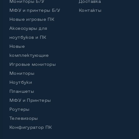
Мониторы Б/У
Доставка
Размер видеопамяти, Гб
6
МФУ и принтеры Б/У
Контакты
Видеопроцессор ноутбука
Новые игровые ПК
Аксессуары для
nVidia GeForce GTX 1660 Ti
ноутбуков и ПК
Новые
Удобство пользования:
комплектующие
Оптический привод
Нет
Игровые мониторы
Подсветка клавиатуры
Да
Мониторы
Ноутбуки
Русские и украинские буквы на клавиатуре
Да
Планшеты
Материал корпуса
Пластик
МФУ и Принтеры
Полноразмерная клавиатура NumberPad
Да
Роутеры
Телевизоры
Операционная система
Win 11 (30 дней)
Конфигуратор ПК