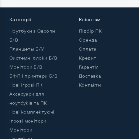
Вихід Display port
Так
Категорії
Клієнтам
Вихід HDMI
Ні
Ноутбуки з Європи
Підбір ПК
Картрідер для карт SD/SDHC/SDXC
Ні
Б/В
Оренда
Планшеты Б/У
Оплата
Port для клавіатури PS/2
Ні
Системні блоки Б/В
Кредит
Розʼєм для мікрофону та навушників
Так, спереду
Монітори Б/В
Гарантія
Вихід Gigabit Ethernet LAN
Так
БФП і принтери Б/В
Доставка
Нові ігрові ПК
Контакти
Вихід USB 2.0
Ні
Аксесуари для
Вихід USB 3.0
5 шт і більше
ноутбуків та ПК
Вихід Com Port
Ні
Нові комплектуючі
Ігрові монітори
Монітори
Ноутбуки