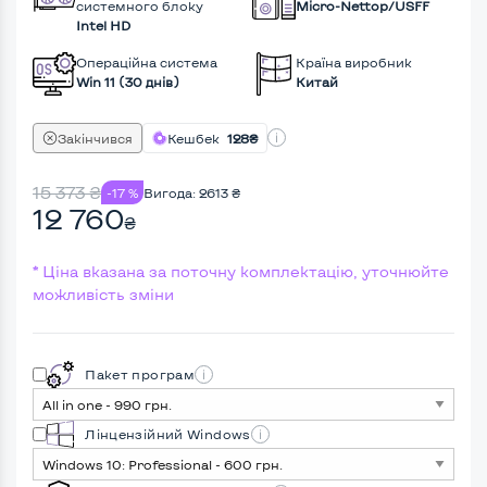
системного блоку
Micro-Nettop/USFF
Intel HD
Операційна система
Країна виробник
Win 11 (30 днів)
Китай
Закінчився
Кешбек
128₴
15 373
₴
-17 %
Вигода:
2613
₴
12 760
₴
* Ціна вказана за поточну комплектацію, уточнюйте
можливість зміни
Пакет програм
Лінцензійний Windows