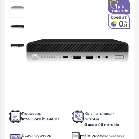
Процесор
Кількість ядер /
Intel Core i5-9400T
потоків
6 ядер / 6 потоків
Відеопроцесор
Типорозмір корпусу