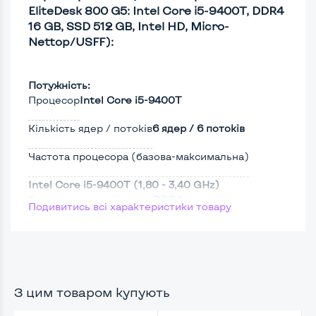
EliteDesk 800 G5: Intel Core i5-9400T, DDR4
16 GB, SSD 512 GB, Intel HD, Micro-
Nettop/USFF):
Потужність:
Процесор
Intel Core i5-9400T
Кількість ядер / потоків
6 ядер / 6 потоків
Частота процесора (базова-максимальна)
Intel Core i5-9400T (1,80 - 3,40 GHz)
Тип оперативної пам'яті
DDR4
Подивитись всі характеристики товару
Тип накопичувача
SSD M.2 2280
З цим товаром купують
Можливості відеокарти:
Тип відеокарти
Встроенный