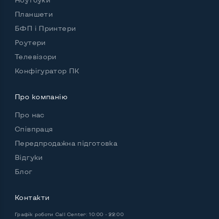
Інші можливості:
Країна виробник
Китай
Планшети
БФП і Принтери
Потужність блоку живлення, Вт
90
Роутери
Зовнішній блок живлення
Так
Телевізори
Вбудовані динаміки
Так
Конфігуратор ПК
Комплектація: системний блок, кабель живлення
Про компанію
Так
Про нас
Співпраця
Передпродажна підготовка
Відгуки
Блог
Контакти
Графік роботи
Call Center: 10:00 - 22:00