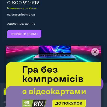
0 800 211-212
Безкоштовно по Україні
sales@chipchip.ua
Адреси магазинів
ЗВОРОТНІЙ ВИКЛИК
Ми приймаємо:
Слідкуйте за нами:
Work.ua
— самий кльовий
наш партнер
© Інтернет-магазин ChipChip - комп'ютерна техніка і
аксесуари 2014-2026