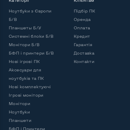
Категорії
Клієнтам
Процесор
Intel Core i5-8250U
Ноутбуки з Європи
Підбір ПК
Кількість ядер / потоків
4 ядра / 8 потоків
Б/В
Оренда
Планшеты Б/У
Оплата
Частота процесора (базова-максимальна)
Системні блоки Б/В
Кредит
Intel Core i5-8250U (1,60 - 3,40 GHz)
Монітори Б/В
Гарантія
Тип оперативної пам'яті
DDR4
БФП і принтери Б/В
Доставка
Обʼєм оперативної памʼяті
8 GB
Нові ігрові ПК
Контакти
Аксесуари для
Тип накопичувача
SSD M.2 2280
ноутбуків та ПК
Обʼєм накопичувача
SSD 256 GB
Нові комплектуючі
Обʼєм HDD
Ігрові монітори
Монітори
Кількість слотів М_2
1
Ноутбуки
Планшети
БФП і Принтери