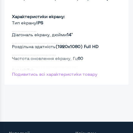
Характеристики екрану:
Тип екрану
IPS
Діагональ екрану, дюйми
14"
Роздільна здатність
(1920х1080) Full HD
Частота оновлення екрану, Гц
60
Full HD
Так
Подивитись всі характеристики товару
Сенсорний, touch екран
Ні
Screen 360
Ні
Поверхня дисплею
Матова
Потужність: