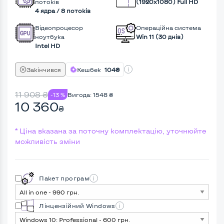
потоків
(1920х1080) Full HD
4 ядра / 8 потоків
Відеопроцесор
Операційна система
ноутбука
Win 11 (30 днів)
Intel HD
Закінчився
Кешбек
104₴
11 908
₴
-13 %
Вигода:
1548
₴
10 360
₴
* Ціна вказана за поточну комплектацію, уточнюйте
можливість зміни
Пакет програм
Лінцензійний Windows