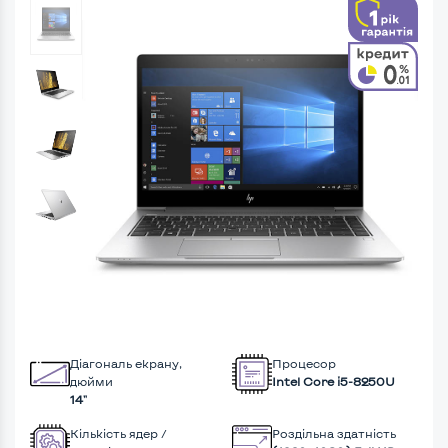
Діагональ екрану,
Процесор
дюйми
Intel Core i5-8250U
14"
Кількість ядер /
Роздільна здатність