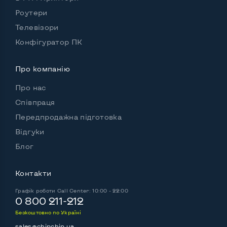
Можливості відеокарти:
Тип відеокарти
Вбудований
Роутери
Телевізори
Відеопроцесор ноутбука
Intel HD
Конфігуратор ПК
Розмір відеопам'яті, Гб
Динамічний
Про компанію
Про нас
Зручність користування:
Співпраця
Матеріал корпусу
Метал+пластик
Передпродажна підготовка
Підсвітка клавіатури
Ні
Відгуки
Блог
Українські та російські літери на клавіатурі
Так
Повнорозмірна клавіатура NumberPad
Ні
Контакти
Оптичний привід
Ні
Графік роботи
Call Center: 10:00 - 22:00
0 800 211-212
Операційна система
Win 11 (30 днів)
Безкоштовно по Україні
sales@chipchip.ua