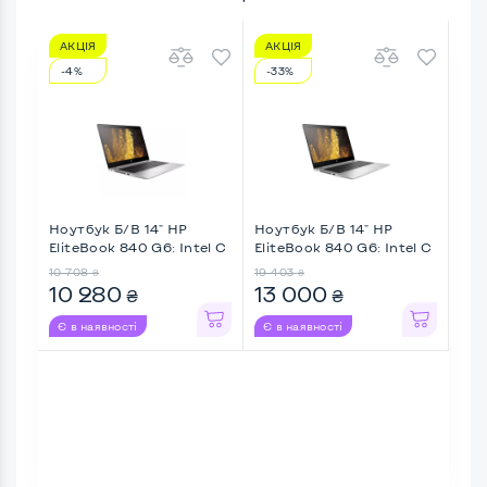
АКЦІЯ
АКЦІЯ
АК
-4%
-33%
-1
Ноутбук Б/В 14" HP
Ноутбук Б/В 14" HP
Ноу
EliteBook 840 G6: Intel C
EliteBook 840 G6: Intel C
Tos
...
...
A50-
10 708
19 403
8 9
₴
₴
10 280
13 000
7 
₴
₴
Є в наявності
Є в наявності
Є в