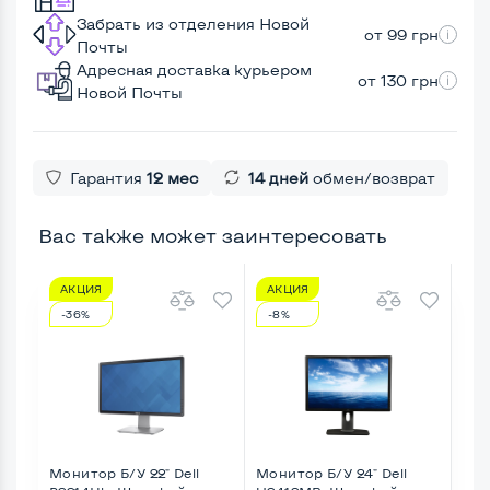
Забрать из отделения Новой
от 99 грн
Почты
Адресная доставка курьером
от 130 грн
Новой Почты
Гарантия
12 мес
14 дней
обмен/возврат
Вас также может заинтересовать
АКЦИЯ
АКЦИЯ
А
-36%
-8%
-1
Монитор Б/У 22" Dell
Монитор Б/У 24" Dell
Мон