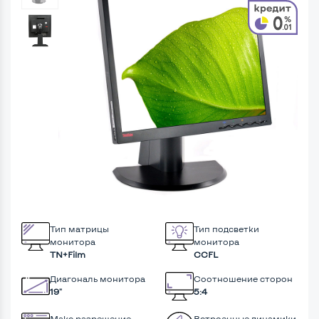
Тип матрицы
Тип подсветки
монитора
монитора
TN+Film
CCFL
Диагональ монитора
Соотношение сторон
19"
5:4
Макс разрешение
Встроенные динамики