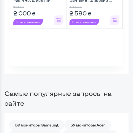
P2214Hb, Широкий ...
U2412MB, Широкий ...
241
3 125
2 804
4 22
₴
₴
2 000
2 580
3 
₴
₴
Есть в наличии
Есть в наличии
Ес
Самые популярные запросы на
сайте
БУ мониторы Samsung
БУ мониторы Acer