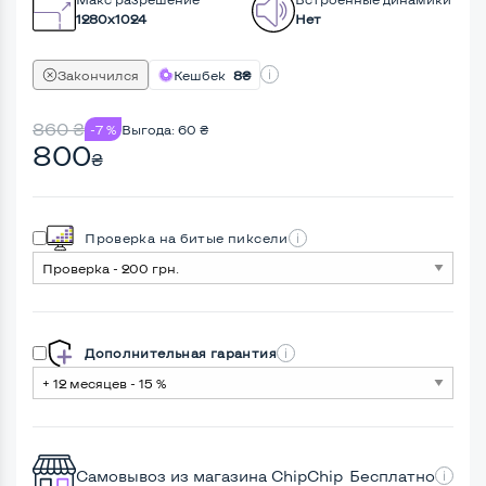
1280x1024
Нет
Закончился
Кешбек
8₴
860
₴
-7 %
Выгода:
60
₴
800
₴
Проверка на битые пиксели
Дополнительная гарантия
Самовывоз из магазина ChipChip
Бесплатно