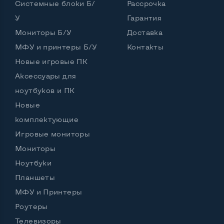
Системные блоки Б/
Рассрочка
У
Гарантия
Интерфейс подключения Display port
Нет
Мониторы Б/У
Доставка
Возможность вывода USB-разъемов на монитор
МФУ и принтеры Б/У
Контакты
Нет
Новые игровые ПК
Аксессуары для
ноутбуков и ПК
Остальные возможности:
Новые
Блок питания
Встроенный
комплектующие
Регулировка положения дисплея
Игровые мониторы
Вверх вниз, поворот влево вправо, наклон,
Мониторы
поворот на угол 90 град
Ноутбуки
Встроенные динамики
Нет
Планшеты
Особенности (изогнутый экран, цвет и пр.)
МФУ и Принтеры
Роутеры
Цвет
Черный
Телевизоры