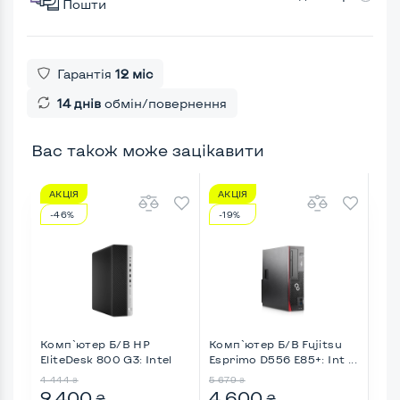
Пошти
Гарантія
12 міс
14 днів
обмін/повернення
Вас також може зацікавити
АКЦІЯ
АКЦІЯ
АК
-46%
-19%
-3
Комп`ютер Б/В HP
Комп`ютер Б/В Fujitsu
Ком
EliteDesk 800 G3: Intel
Esprimo D556 E85+: Int ...
Vos
Cor ...
...
4 444
5 679
6 0
₴
₴
2 400
4 600
4 
₴
₴