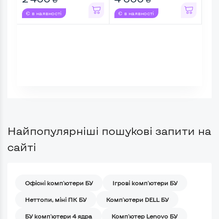
Є в наявності
Є в наявності
Є в
Найпопулярніші пошукові запити на
сайті
Офісні комп'ютери БУ
Ігрові комп'ютери БУ
Неттопи, міні ПК БУ
Комп'ютери DELL БУ
БУ комп'ютери 4 ядра
Комп'ютер Lenovo БУ