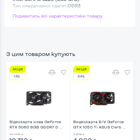
Тип оперативної пам'яті
DDR3
Подивитись всі характеристики товару
Тип накопичувача
SSD 2,5"
Размер памяти
Жесткий диск
З цим товаром купують
АКЦІЯ
АКЦІЯ
Можливості відеокарти:
-13%
-34%
Тип відеокарти
Встроенный
Відеопроцесор системного блоку
Intel HD
Розмір відеопам'яті, Гб
1
Відеокарта нова GeForce
Видеокарта Б/У GeForce
В
RTX 5060 8GB GDDR7 D ...
GTX 1050 Ti ASUS Cerb ...
5
Зручність користування:
14 149
7 515
9
₴
₴
Типорозмір корпусу
Slim-Desktop-SFF