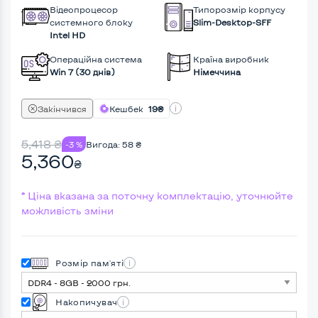
Відеопроцесор
Типорозмір корпусу
системного блоку
Slim-Desktop-SFF
Intel HD
Операційна система
Країна виробник
Win 7 (30 днів)
Німеччина
Закінчився
Кешбек
19₴
5,418
₴
-3 %
Вигода:
58
₴
5,360
₴
* Ціна вказана за поточну комплектацію, уточнюйте
можливість зміни
Розмір пам'яті
Накопичувач