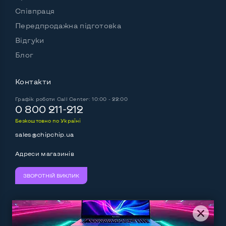
Комплектація: системний блок, кабель живлення
Співпраця
Передпродажна підготовка
Так
Відгуки
Блог
Контакти
Графік роботи
Call Center: 10:00 - 22:00
0 800 211-212
Безкоштовно по Україні
sales@chipchip.ua
Адреси магазинів
ЗВОРОТНІЙ ВИКЛИК
Ми приймаємо:
Слідкуйте за нами: