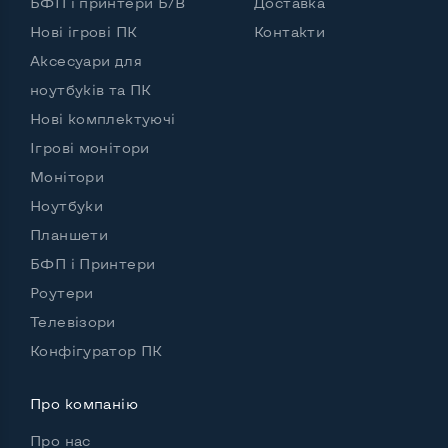
БФП і принтери Б/В
Доставка
Розʼєм для мікрофону та навушників
Нові ігрові ПК
Контакти
Да, спереди и сзади
Аксесуари для
Вихід Gigabit Ethernet LAN
Так
ноутбуків та ПК
Вихід USB 2.0
5 шт и более
Нові комплектуючі
Ігрові монітори
Вихід USB 3.0
Ні
Монітори
Вихід Com Port
Ні
Ноутбуки
Планшети
БФП і Принтери
Інші можливості:
Роутери
Країна виробник
Німеччина
Телевізори
Потужність блоку живлення, Вт
250
Конфігуратор ПК
Зовнішній блок живлення
Ні
Про компанію
Вбудовані динаміки
Ні
Про нас