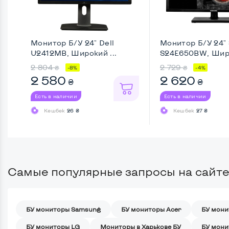
Монитор Б/У 24" Dell
Монитор Б/У 24"
U2412MB, Широкий ...
S24E650BW, Широ
2 804
2 729
₴
₴
-8%
-4%
2 580
2 620
₴
₴
Есть в наличии
Есть в наличии
Кешбек
26 ₴
Кешбек
27 ₴
Самые популярные запросы на сайте
БУ мониторы Samsung
БУ мониторы Acer
БУ мони
БУ мониторы LG
Мониторы в Харькове БУ
БУ мони