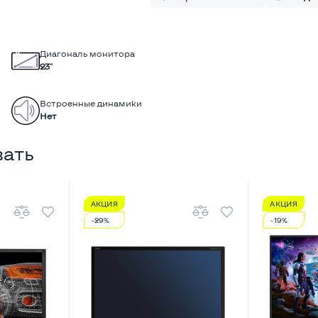
Диагональ монитора
23"
Встроенные динамики
Нет
вать
АКЦИЯ
АКЦИЯ
-29%
-19%