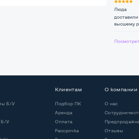
ая
Люда
доставили 
высшему ра
Посмотрет
0*100мм
Клиентам
О компании
пы Б/У
Подбор ПК
О нас
Аренда
Сотрудничест
 Б/У
Оплата
Предпродажна
Рассрочка
Отзывы