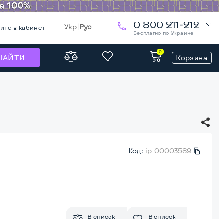
0 800 211-212
Укр
|
Рус
ите в кабинет
Бесплатно по Украине
0
Корзина
НАЙТИ
Код:
ip-00003589
В список
В список