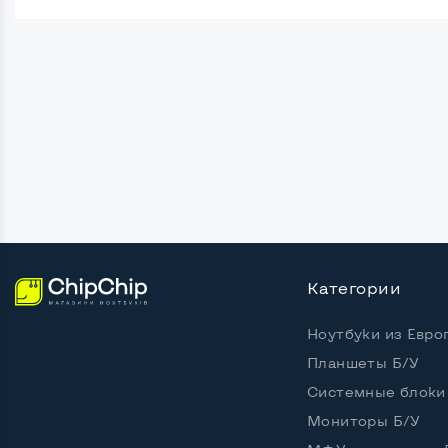
Поверхность дисплея
Матов
Безрамочный
Нет
Разъемы подключения:
Крепление сзади, типа VESA
Да, 10
Интерфейс подключения VGA
Да
Интерфейс подключения DVI
Да
Интерфейс подключения HDMI
Нет
Категории
Интерфейс подключения Display port
Нет
Ноутбуки из Евро
Возможность вывода USB-разъемов на
Нет
Планшеты Б/У
монитор
Системные блоки
Мониторы Б/У