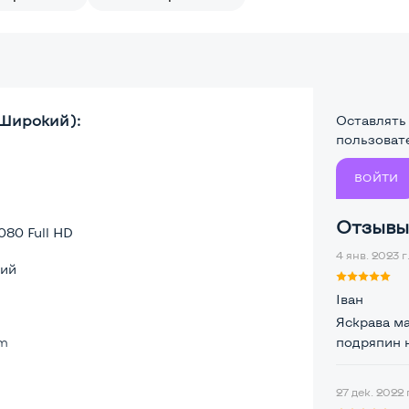
 Широкий):
Оставлять
пользоват
ВОЙТИ
Отзывы 
080 Full HD
4 янв. 2023 г
ий
Іван
Яскрава ма
lm
подряпин н
27 дек. 2022 