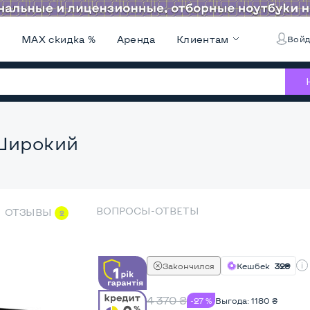
и
MAX скидка %
Аренда
Клиентам
Войд
 Широкий
ВОПРОСЫ-ОТВЕТЫ
ОТЗЫВЫ
2
Закончился
Кешбек
32₴
4 370
₴
-27 %
Выгода:
1180
₴