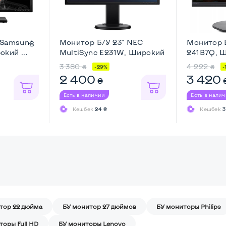
 Samsung
Монитор Б/У 23" NEC
Монитор Б
кий ...
MultiSync E231W, Широкий
241B7Q, Ш
...
3 380
4 222
₴
₴
-29%
-
2 400
3 420
₴
Есть в наличии
Есть в нали
Кешбек
24 ₴
Кешбек
3
тор 22 дюйма
БУ монитор 27 дюймов
БУ мониторы Philips
торы Full HD
БУ мониторы Lenovo