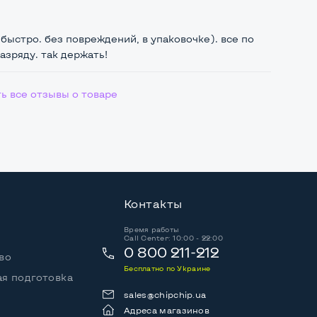
быстро. без повреждений, в упаковочке). все по
зряду. так держать!
ь все отзывы о товаре
Контакты
Время работы
Call Center: 10:00 - 22:00
0 800 211-212
во
Бесплатно по Украине
я подготовка
sales@chipchip.ua
Адреса магазинов