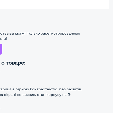
 отзывы могут только зарегистрированные
ели!
о товаре:
.
триця з гарною контрастністю. без засвітів.
а екрані не виявив. стан корпусу на 5-
г.