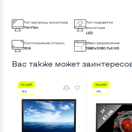
Тип матрицы монитора
Тип подсветки
TN+Film
монитора
LED
Соотношение сторон
Макс разрешение
16:9
1920x1080 Full HD
Вас также может заинтересо
АКЦИЯ
АКЦИЯ
-8%
-4%