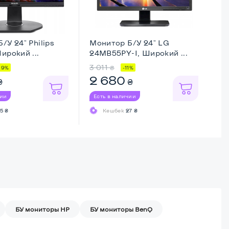
/У 24" Philips
Монитор Б/У 24" LG
Мо
ирокий ...
24MB55PY-I, Широкий ...
HS
3 011
1 
₴
19%
-11%
2 680
1
₴
₴
чии
Есть в наличии
Ес
5 ₴
Кешбек
27 ₴
БУ мониторы HP
БУ мониторы BenQ