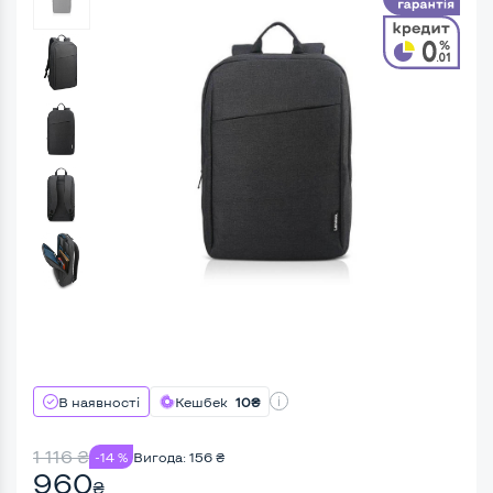
В наявності
Кешбек
10₴
1 116
₴
-14 %
Вигода:
156
₴
960
₴