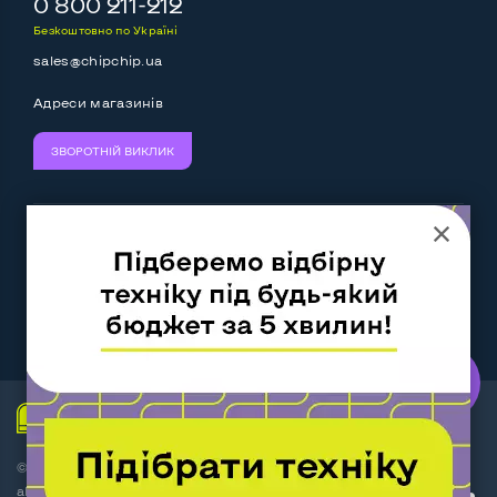
0 800 211-212
Безкоштовно по Україні
sales@chipchip.ua
Адреси магазинів
ЗВОРОТНІЙ ВИКЛИК
Ми приймаємо:
Слідкуйте за нами:
Work.ua
— самий кльовий
наш партнер
© Інтернет-магазин ChipChip - комп'ютерна техніка і
аксесуари 2014-2026