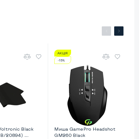
АКЦІЯ
А
-15%
-
oltronic Black
Миша GamePro Headshot
Ми
/20894) ...
GM260 Black
(9