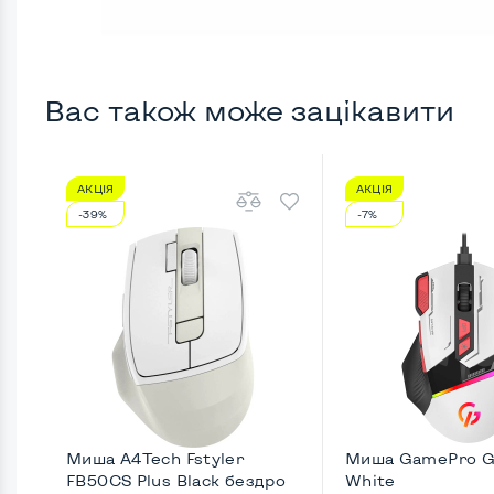
Вас також може зацікавити
АКЦІЯ
АКЦІЯ
-39%
-7%
Миша A4Tech Fstyler
Миша GamePro 
FB50CS Plus Black бездро
White