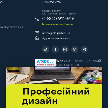
ію
Контакти
Графік роботи
Call Center: 10:00 - 22:00
0 800 211-212
Безкоштовно по Україні
а підготовка
sales@chipchip.ua
Адреси магазинів
Слідкуйте за нами:
Work.ua
— самий кльовий
наш партнер