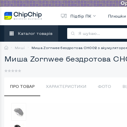
Підбір ПК
Плюшки
Каталог товарів
Миші
Миша Zornwee бездротова CH002 з акумуляторо
Миша Zornwee бездротова CH
ПРО ТОВАР
ХАРАКТЕРИСТИКИ
ФОТО
В