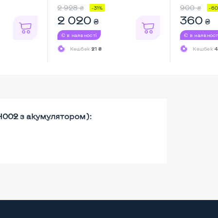
...
2 928
900
₴
₴
-31%
-6
2 020
360
₴
₴
Є в наявності
Є в наявност
Кешбек
21 ₴
Кешбек
4
002 з акумулятором):