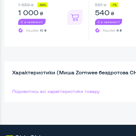
...
1 639
581
₴
₴
-39%
-7%
1 000
540
₴
₴
Є в наявності
Є в наявності
Кешбек
10 ₴
Кешбек
6 ₴
Характеристики (Миша Zornwee бездротова CH
Подивитись всі характеристики товару