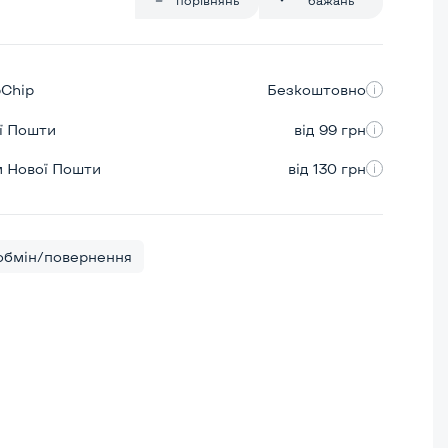
pChip
Безкоштовно
ої Пошти
від 99 грн
м Нової Пошти
від 130 грн
бмін/повернення