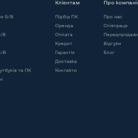
Клієнтам
Про компан
пи Б/В
Підбір ПК
Про нас
Оренда
Співпраця
Б/В
Оплата
Передпродажн
Кредит
Відгуки
Б/В
Гарантія
Блог
Доставка
утбуків та ПК
Контакти
чі