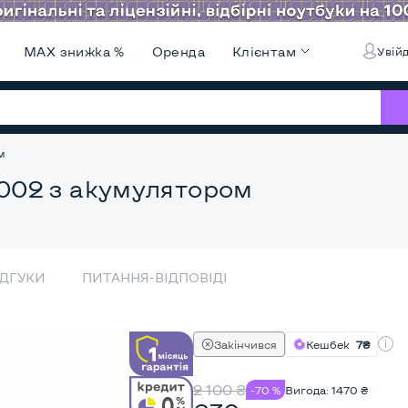
MAX знижка %
Оренда
Клієнтам
Увійд
м
002 з акумулятором
ІДГУКИ
ПИТАННЯ-ВІДПОВІДІ
Закінчився
Кешбек
7₴
2 100
₴
-70 %
Вигода:
1470
₴