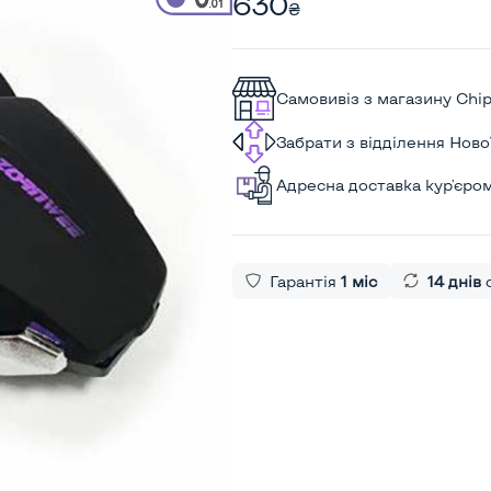
630
₴
Самовивіз з магазину Chi
Забрати з відділення Нов
Адресна доставка кур'єро
Гарантія
1 міс
14 днів
о