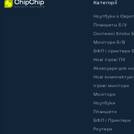
Категорії
Ноутбуки з Євро
Планшеты Б/У
Системні блоки 
Монітори Б/В
БФП і принтери 
Нові ігрові ПК
Аксесуари для но
Нові комплектую
Ігрові монітори
Монітори
Ноутбуки
Планшети
БФП і Принтери
Роутери