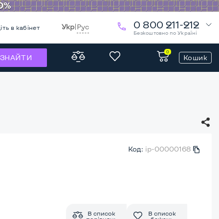
0 800 211-212
Укр
|
Рус
іть в кабінет
Безкоштовно по Україні
0
Кошик
ЗНАЙТИ
Код:
ip-00000168
В список
В список
порівнянь
бажань