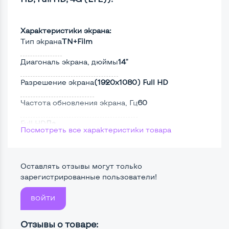
Характеристики экрана:
Тип экрана
TN+Film
Диагональ экрана, дюймы
14"
Разрешение экрана
(1920х1080) Full HD
Частота обновления экрана, Гц
60
Full HD
Да
Посмотреть все характеристики товара
Сенсорный, touch экран
Нет
Screen 360
Нет
Оставлять отзывы могут только
зарегистрированные пользователи!
Поверхность дисплея
Матовая
ВОЙТИ
Отзывы о товаре: