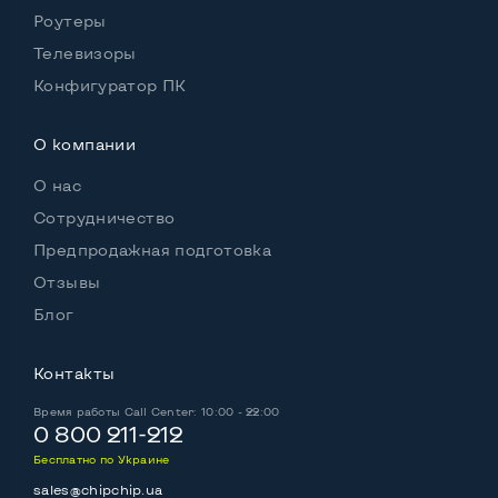
Роутеры
Встроенный микрофон
Да
Телевизоры
Конфигуратор ПК
Встроенные динамики
Да
Цвет
Чёрный, серебристый
О компании
Страна производитель
Китай
О нас
Сотрудничество
Комплектация: ноутбук, блок питания, кабель
питания
Предпродажная подготовка
Да
Отзывы
Блог
Контакты
Время работы
Call Center: 10:00 - 22:00
0 800 211-212
Бесплатно по Украине
sales@chipchip.ua