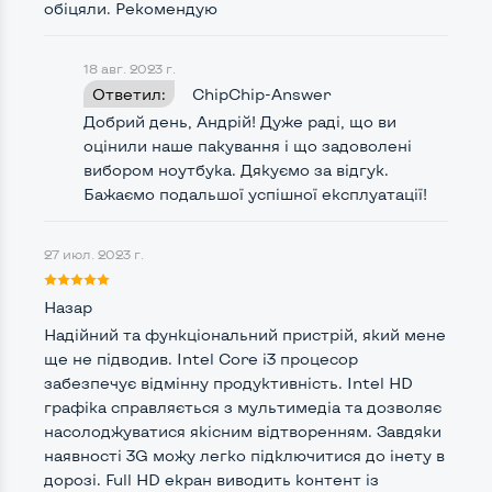
обіцяли. Рекомендую
18 авг. 2023 г.
Удобство пользования:
Ответил:
ChipChip-Answer
Материал корпуса
Металл+пластик
Добрий день, Андрій! Дуже раді, що ви
оцінили наше пакування і що задоволені
Подсветка клавиатуры
Нет
вибором ноутбука. Дякуємо за відгук.
Бажаємо подальшої успішної експлуатації!
Русские и украинские буквы на клавиатуре
Да
Полноразмерная клавиатура NumberPad
Нет
27 июл. 2023 г.
Оптический привод
Нет
Назар
Операционная система
Win 10 (30 дней)
Надійний та функціональний пристрій, який мене
ще не підводив. Intel Core i3 процесор
забезпечує відмінну продуктивність. Intel HD
графіка справляється з мультимедіа та дозволяє
Разъемы подключения:
насолоджуватися якісним відтворенням. Завдяки
Выход VGA
Нет
наявності 3G можу легко підключитися до інету в
дорозі. Full HD екран виводить контент із