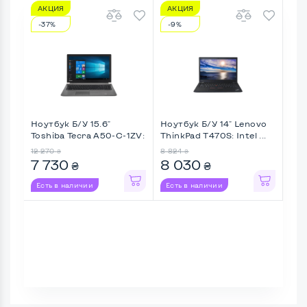
АКЦИЯ
АКЦИЯ
А
-37%
-9%
-1
Ноутбук Б/У 15.6"
Ноутбук Б/У 14" Lenovo
Ноу
Toshiba Tecra A50-C-1ZV:
ThinkPad T470S: Intel ...
Life
I ...
12 270
8 824
9 8
₴
₴
7 730
8 030
8 
₴
₴
Есть в наличии
Есть в наличии
Ес