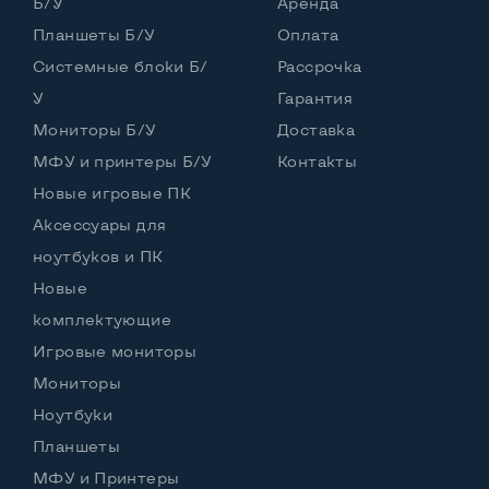
Б/У
Аренда
Беспроводные подключения:
Wi-Fi
Да
Планшеты Б/У
Оплата
Системные блоки Б/
Рассрочка
Bluetooth
Да
У
Гарантия
Поддержка SIM
Да
Мониторы Б/У
Доставка
МФУ и принтеры Б/У
Контакты
Новые игровые ПК
Возможности аккумулятора:
Аксессуары для
Аккумулятор держит заряд более 4х часов
Нет
ноутбуков и ПК
Работа от аккумулятора, Ч, мин
3
Новые
комплектующие
Питание через повербанк
Нет
Игровые мониторы
Аккумулятор съемный
Нет
Мониторы
Ноутбуки
Планшеты
Остальные возможности:
МФУ и Принтеры
Вебкамера
Да