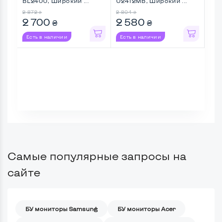
BL2400, Широкий ...
U2412MB, Широкий ...
24M
Full 
2 872
2 804
2 27
₴
₴
2 700
2 580
2 
₴
₴
Есть в наличии
Есть в наличии
Ес
Самые популярные запросы на
сайте
БУ мониторы Samsung
БУ мониторы Acer