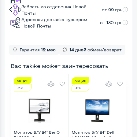
Забрать из отделения Новой
от 99 грн
Почты
Адресная доставка курьером
от 130 грн
Новой Почты
Гарантия
12 мес
14 дней
обмен/возврат
Вас также может заинтересовать
АКЦИЯ
АКЦИЯ
А
-6%
-8%
-1
Монитор Б/У 24" BenQ
Монитор Б/У 24" Dell
Мон