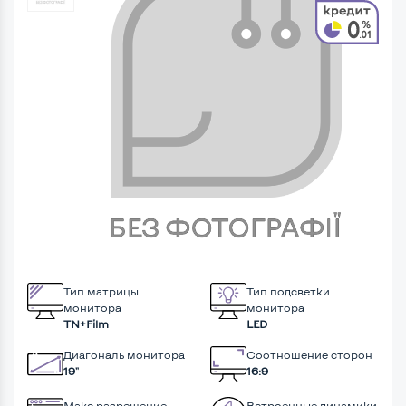
Тип матрицы
Тип подсветки
монитора
монитора
TN+Film
LED
Диагональ монитора
Соотношение сторон
19"
16:9
Макс разрешение
Встроенные динамики