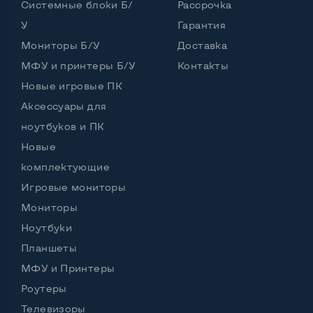
Системные блоки Б/
Рассрочка
У
Гарантия
Интерфейс подключения Display port
Нет
Мониторы Б/У
Доставка
Возможность вывода USB-разъемов на монитор
МФУ и принтеры Б/У
Контакты
Нет
Новые игровые ПК
Аксессуары для
ноутбуков и ПК
Остальные возможности:
Новые
Блок питания
Внешний
комплектующие
Регулировка положения дисплея
Игровые мониторы
Наклон, вперед назад
Мониторы
Встроенные динамики
Нет
Ноутбуки
Особенности (изогнутый экран, цвет и пр.)
Планшеты
МФУ и Принтеры
Цвет
Черный
Роутеры
Комплектация: Монитор, кабель питания
Да
Телевизоры