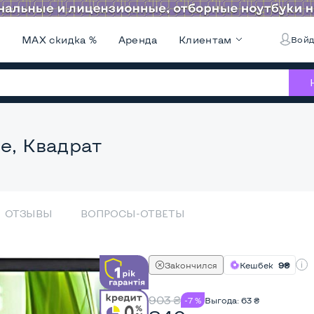
и
MAX скидка %
Аренда
Клиентам
Войд
e, Квадрат
ОТЗЫВЫ
ВОПРОСЫ-ОТВЕТЫ
Закончился
Кешбек
9₴
903
₴
-7 %
Выгода:
63
₴