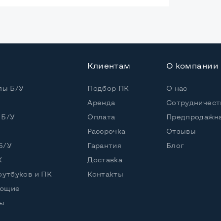
ая
Клиентам
О компании
0*100мм
пы Б/У
Подбор ПК
О нас
Аренда
Сотрудничест
 Б/У
Оплата
Предпродажна
Рассрочка
Отзывы
Б/У
Гарантия
Блог
К
Доставка
оутбуков и ПК
Контакты
ующие
ы