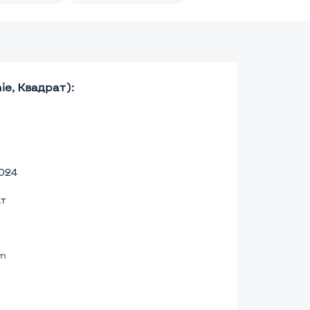
e, Квадрат):
024
ат
lm