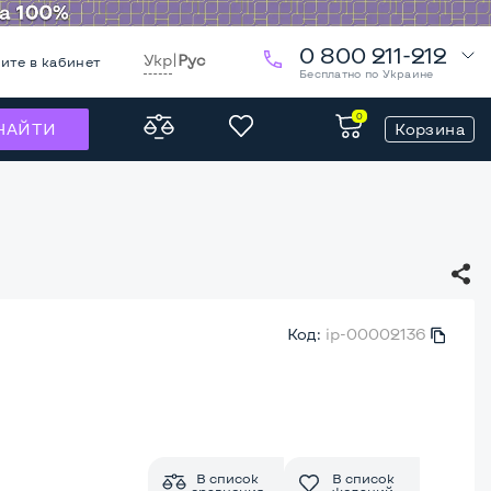
0 800 211-212
Укр
|
Рус
ите в кабинет
Бесплатно по Украине
0
Корзина
НАЙТИ
Код:
ip-00002136
В список
В список
сравнения
желаний