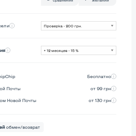
сели
ия
hipChip
Бесплатно
вой Почты
от 99 грн
ром Новой Почты
от 130 грн
ей
обмен/возврат