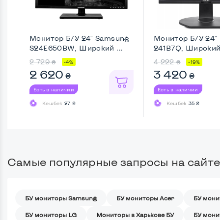
Монитор Б/У 24" Samsung
Монитор Б/У 24" 
S24E650BW, Широкий ...
241B7Q, Широкий 
2 729
4 222
₴
₴
-4%
-19%
2 620
3 420
₴
₴
Есть в наличии
Есть в наличии
Кешбек
27 ₴
Кешбек
35 ₴
Самые популярные запросы на сайте
БУ мониторы Samsung
БУ мониторы Acer
БУ мони
БУ мониторы LG
Мониторы в Харькове БУ
БУ мони