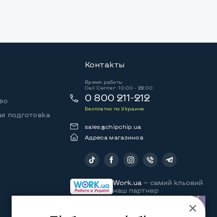
Контакты
Время работы
Call Center: 10:00 - 22:00
0 800 211-212
во
Бесплатно по Украине
я подготовка
sales@chipchip.ua
Адреса магазинов
Следите за нами:
Work.ua
— самий кльовий
наш партнер