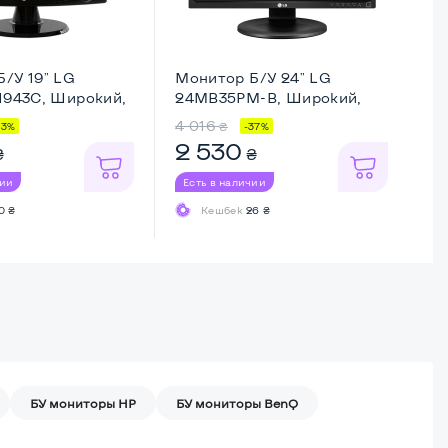
/У 19" LG
Монитор Б/У 24" LG
Мо
1943C, Широкий,
24MB35PM-B, Широкий,
24
Full ...
4 016
3 
₴
43%
-37%
2 530
2
₴
₴
чии
Есть в наличии
Ес
0 ₴
Кешбек
26 ₴
БУ мониторы HP
БУ мониторы BenQ