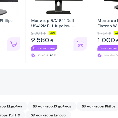
Philips
Монитор Б/У 24" Dell
Монитор Б
...
U2412MB, Широкий ...
Flatron W
...
2 804
1 754
₴
₴
-8%
-
2 580
1 000
₴
Есть в наличии
Есть в нали
Кешбек
26 ₴
Кешбек
1
тор 22 дюйма
БУ монитор 27 дюймов
БУ мониторы Philips
торы Full HD
БУ мониторы Lenovo