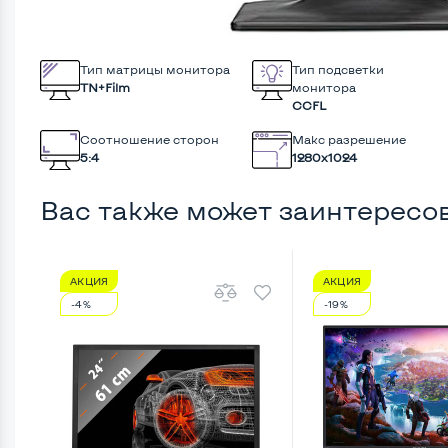
Тип матрицы монитора
Тип подсветки
TN+Film
монитора
CCFL
Соотношение сторон
Макс разрешение
5:4
1280x1024
Вас также может заинтересо
АКЦИЯ
АКЦИЯ
-4%
-19%