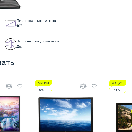
Диагональ монитора
19"
Встроенные динамики
Да
вать
АКЦИЯ
АКЦИЯ
-8%
-43%