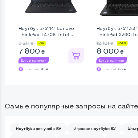
Ноутбук Б/У 14" Lenovo
Ноутбук Б/У 13.3
ThinkPad T470S: Intel ...
ThinkPad X390: Int
8 211
12 121
₴
₴
-5%
-34%
7 800
8 000
₴
₴
Есть в наличии
Есть в наличии
Кешбек
78 ₴
Кешбек
80 ₴
Самые популярные запросы на сайте
Ноутбуки для учебы БУ
Игровые ноутбуки БУ
Ульт