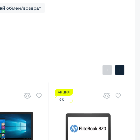
ей
обмен/возврат
АКЦИЯ
А
-5%
-