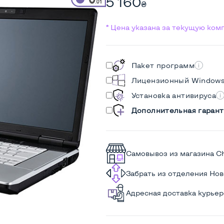
5 160
₴
* Цена указана за текущую ко
Пакет программ
Лицензионный Window
Установка антивируса
Дополнительная гарант
Самовывоз из магазина C
Забрать из отделения Но
Адресная доставка курье