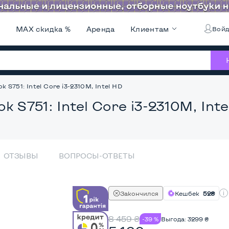
и
MAX скидка %
Аренда
Клиентам
Войд
ok S751: Intel Core i3-2310M, Intel HD
ok S751: Intel Core i3-2310M, Int
ОТЗЫВЫ
ВОПРОСЫ-ОТВЕТЫ
Закончился
Кешбек
52₴
8 459
₴
-39 %
Выгода:
3299
₴