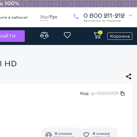
0 800 211-212
Укр
|
Рус
ите в кабинет
Бесплатно по Украине
0
Корзина
НАЙТИ
el HD
Код:
ip-00000531
В список
В список
сравнения
желаний