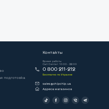
Контакты
Время работы
Call Center: 10:00 - 22:00
0 800 211-212
во
Бесплатно по Украине
я подготовка
sales@chipchip.ua
Адреса магазинов
Следите за нами: