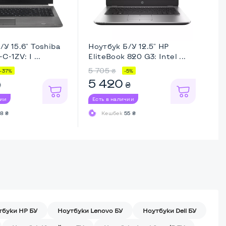
/У 15.6" Toshiba
Ноутбук Б/У 12.5" HP
Но
C-1ZV: I ...
EliteBook 820 G3: Intel ...
Sa
5 705
8 
₴
-37%
-5%
5 420
7
₴
₴
чии
Есть в наличии
Ес
8 ₴
Кешбек
55 ₴
тбуки HP БУ
Ноутбуки Lenovo БУ
Ноутбуки Dell БУ