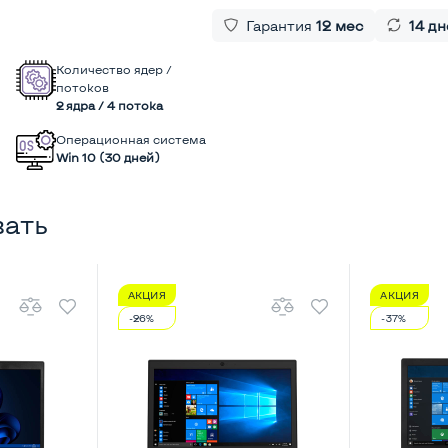
Гарантия
12 мес
14 дн
Количество ядер /
потоков
2 ядра / 4 потока
Операционная система
Win 10 (30 дней)
вать
АКЦИЯ
АКЦИЯ
-26%
-37%