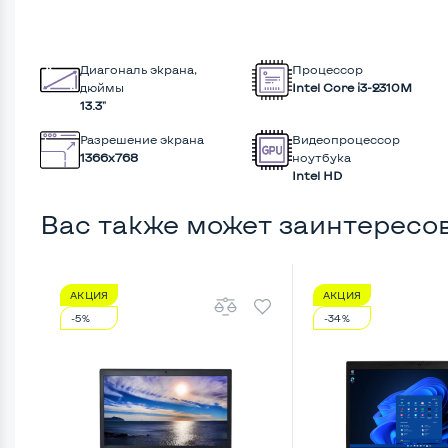
Диагональ экрана,
Процессор
дюймы
Intel Core i3-2310M
13.3"
Разрешение экрана
Видеопроцессор
1366x768
ноутбука
Intel HD
Вас также может заинтересо
АКЦИЯ
АКЦИЯ
-5%
-34%