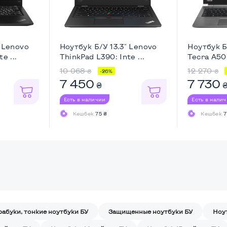
" Lenovo
Ноутбук Б/У 13.3" Lenovo
Ноутбук Б
e ...
ThinkPad L390: Inte ...
Tecra A50-
10 068
12 270
₴
₴
-26%
7 450
7 730
₴
Есть в наличии
Есть в нали
Кешбек
75 ₴
Кешбек
7
рабуки, тонкие ноутбуки БУ
Защищенные ноутбуки БУ
Ноу