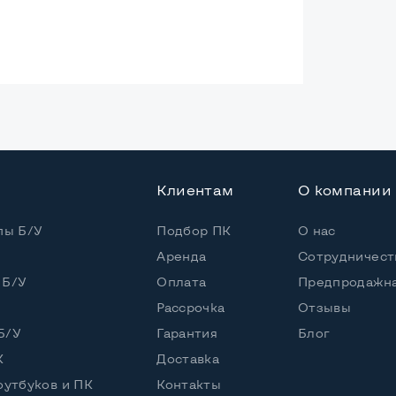
ая
Клиентам
О компании
Core i3-2310M
 / 4 потока
пы Б/У
Подбор ПК
О нас
Аренда
Сотрудничест
Core i3-2310M (2,10 GHz)
 Б/У
Оплата
Предпродажна
Рассрочка
Отзывы
5" или HDD
Б/У
Гарантия
Блог
К
Доставка
оутбуков и ПК
Контакты