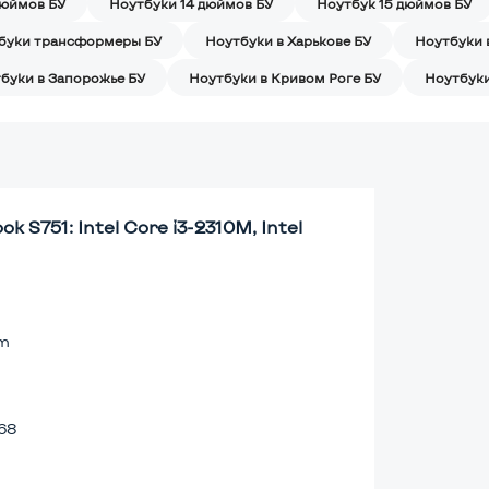
дюймов БУ
Ноутбуки 14 дюймов БУ
Ноутбук 15 дюймов БУ
буки трансформеры БУ
Ноутбуки в Харькове БУ
Ноутбуки 
буки в Запорожье БУ
Ноутбуки в Кривом Роге БУ
Ноутбуки
k S751: Intel Core i3-2310M, Intel
lm
68