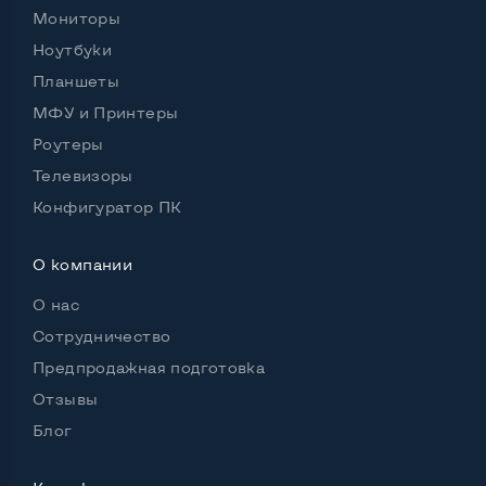
nVidia GeForce GTX 1650 Max-Q
Мониторы
Размер видеопамяти, Гб
4
Ноутбуки
Планшеты
МФУ и Принтеры
Удобство пользования:
Роутеры
Материал корпуса
Металл+пластик
Телевизоры
Подсветка клавиатуры
Да
Конфигуратор ПК
Русские и украинские буквы на клавиатуре
Да
О компании
Полноразмерная клавиатура NumberPad
Нет
О нас
Оптический привод
Нет
Сотрудничество
Предпродажная подготовка
Операционная система
Win 11 (30 дней)
Отзывы
Блог
Разъемы подключения: