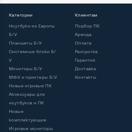
Мощность:
Категории
Клиентам
Процессор
Intel Core i5-10300H
Ноутбуки из Европы
Подбор ПК
Количество ядер / потоков
4 ядра / 8 потоков
Б/У
Аренда
Частота процессора (базовая-максимальная)
Планшеты Б/У
Оплата
Intel Core i5-10300H (2,50 - 4,50 GHz)
Системные блоки Б/
Рассрочка
Тип оперативной памяти
DDR4
У
Гарантия
Мониторы Б/У
Тип накопителя
SSD M.2 2280
Доставка
МФУ и принтеры Б/У
Контакты
Количество слотов M_2
1
Новые игровые ПК
Аксессуары для
ноутбуков и ПК
Возможности видеокарты:
Новые
Тип видеокарты
Дискретный
комплектующие
Видеопроцессор ноутбука
Игровые мониторы