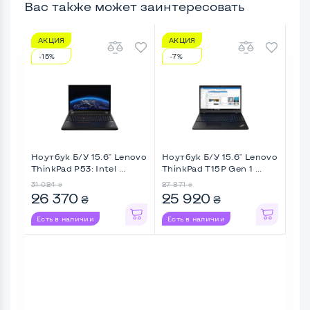
Вас также может заинтересовать
АКЦИЯ
АКЦИЯ
А
-15%
-7%
-1
Ноутбук Б/У 15.6" Lenovo
Ноутбук Б/У 15.6" Lenovo
Ноу
ThinkPad P53: Intel ...
ThinkPad T15P Gen 1 ...
Lati
31 024
27 871
31 8
₴
₴
26 370
25 920
26
₴
₴
Есть в наличии
Есть в наличии
Ес