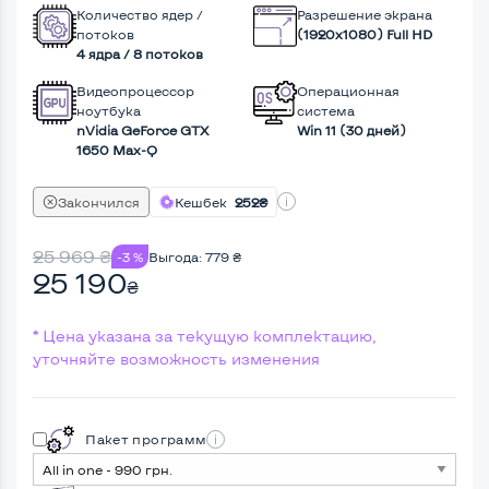
Количество ядер /
Разрешение экрана
потоков
(1920х1080) Full HD
4 ядра / 8 потоков
Видеопроцессор
Операционная
ноутбука
система
nVidia GeForce GTX
Win 11 (30 дней)
1650 Max-Q
Закончился
Кешбек
252₴
25 969
₴
-3 %
Выгода:
779
₴
25 190
₴
* Цена указана за текущую комплектацию,
уточняйте возможность изменения
Пакет программ