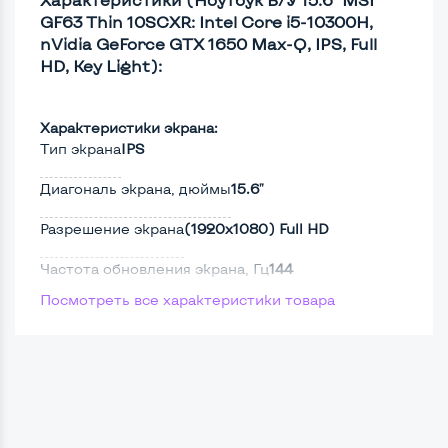
GF63 Thin 10SCXR: Intel Core i5-10300H,
nVidia GeForce GTX 1650 Max-Q, IPS, Full
HD, Key Light):
Характеристики экрана:
Тип экрана
IPS
Диагональ экрана, дюймы
15.6"
Разрешение экрана
(1920х1080) Full HD
Частота обновления экрана, Гц
144
Посмотреть все характеристики товара
Full HD
Да
Сенсорный, touch экран
Нет
Поверхность дисплея
Матовая