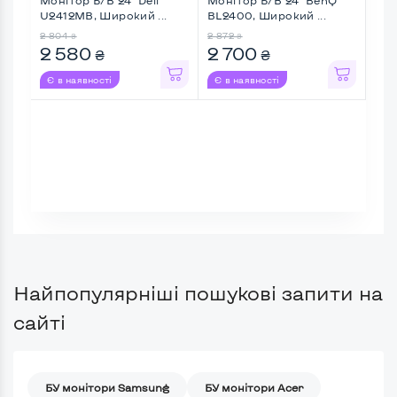
U2412MB, Широкий ...
BL2400, Широкий ...
HSG
2 804
2 872
1 35
₴
₴
2 580
2 700
1 
₴
₴
Є в наявності
Є в наявності
Є в
Найпопулярніші пошукові запити на
сайті
БУ монітори Samsung
БУ монітори Acer