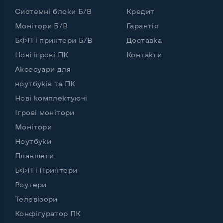
Інтерфейс підключення HDMI
Ні
Системні блоки Б/В
Кредит
Монітори Б/В
Гарантія
Інтерфейс підключення Display port
Ні
БФП і принтери Б/В
Доставка
Можливість виводу USB-роз'ємів на монітор
Ні
Нові ігрові ПК
Контакти
Аксесуари для
ноутбуків та ПК
Інші можливості:
Нові комплектуючі
Блок живлення
Зовнішній
Ігрові монітори
Регулювання положення дисплея
Монітори
Ноутбуки
Нахил, вперед назад
Вбудовані динаміки
Ні
Планшети
БФП і Принтери
Особливості (вигнутий екран, колір тощо)
Роутери
Колір
Чорний
Телевізори
Комплектація: Монітор, кабель живлення
Так
Конфігуратор ПК