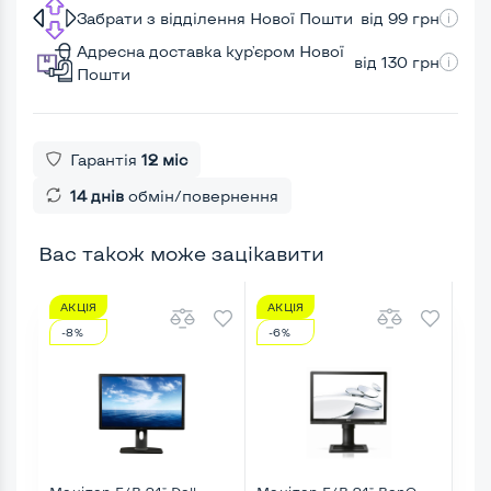
Забрати з відділення Нової Пошти
від 99 грн
Адресна доставка кур'єром Нової
від 130 грн
Пошти
Гарантія
12 міс
14 днів
обмін/повернення
Вас також може зацікавити
АКЦІЯ
АКЦІЯ
АК
-8%
-6%
-1
Монітор Б/В 24" Dell
Монітор Б/В 24" BenQ
Мон