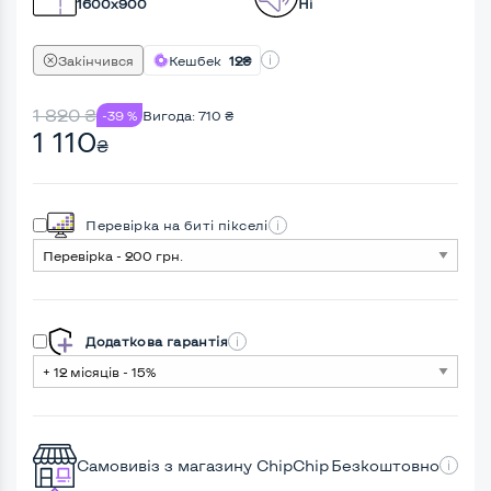
1600x900
Ні
Закінчився
Кешбек
12₴
1 820
₴
-39 %
Вигода:
710
₴
1 110
₴
Перевірка на биті пікселі
Додаткова гарантія
Самовивіз з магазину ChipChip
Безкоштовно