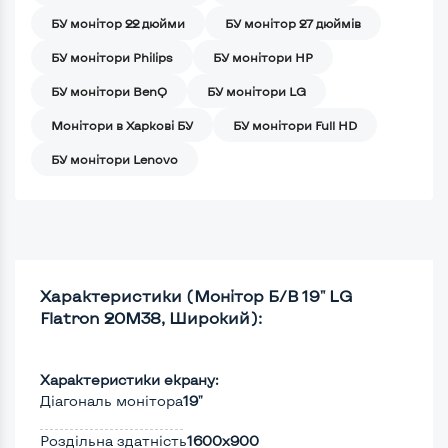
БУ монітор 22 дюйми
БУ монітор 27 дюймів
БУ монітори Philips
БУ монітори HP
БУ монітори BenQ
БУ монітори LG
Монітори в Харкові БУ
БУ монітори Full HD
БУ монітори Lenovo
Характеристики (Монітор Б/В 19" LG
Flatron 20M38, Широкий):
Характеристики екрану:
Діагональ монітора
19"
Роздільна здатність
1600x900