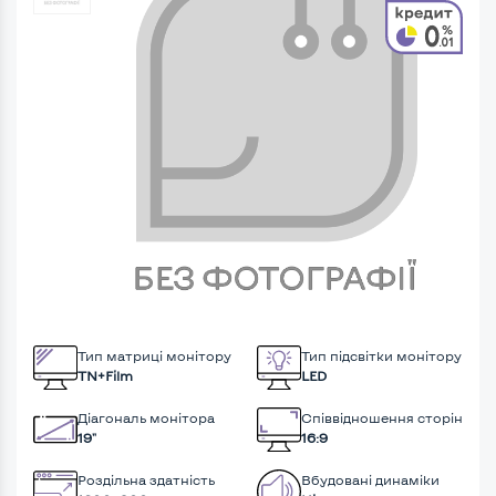
Тип матриці монітору
Тип підсвітки монітору
TN+Film
LED
Діагональ монітора
Співвідношення сторін
19"
16:9
Роздільна здатність
Вбудовані динаміки