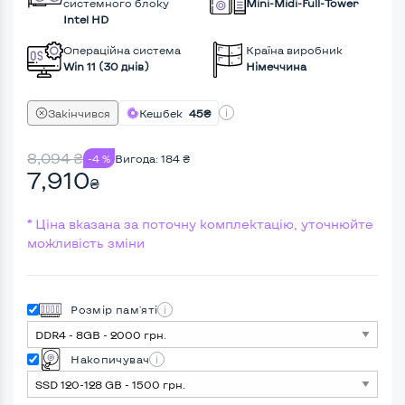
системного блоку
Mini-Midi-Full-Tower
Intel HD
Операційна система
Країна виробник
Win 11 (30 днів)
Німеччина
Закінчився
Кешбек
45₴
8,094
₴
-4 %
Вигода:
184
₴
7,910
₴
* Ціна вказана за поточну комплектацію, уточнюйте
можливість зміни
Розмір пам'яті
Накопичувач