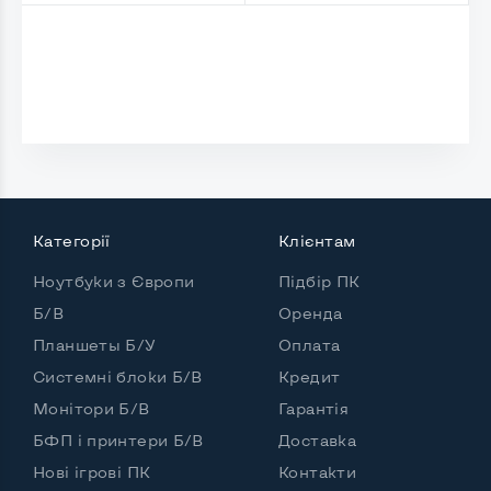
Комплектація: системний блок, кабель живлення
Так
Категорії
Клієнтам
Ноутбуки з Європи
Підбір ПК
Б/В
Оренда
Планшеты Б/У
Оплата
Системні блоки Б/В
Кредит
Монітори Б/В
Гарантія
БФП і принтери Б/В
Доставка
Нові ігрові ПК
Контакти