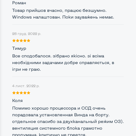
Кріплення для монітору ззаду
Ні
Роман
Товар прийшов вчасно, працює безшумно.
Оптичний привід
Ні
Windows налаштован. Поки зауважень немає.
Операційна система
Win 11 (30 днів)
28 груд. 2022 р.
Тимур
Роз'єми підключення:
Все сподобалося. зібрано якісно. зі всіма
Вихід VGA
Так
необхідними задачами добре справляється, в
ігри не граю.
Выход DVI
Ні
Вихід Display port
Так
4 лист. 2022 р.
Вихід HDMI
Ні
Коля
Картрідер для карт SD/SDHC/SDXC
Помимо хорошо процессора и ССД очень
Ні
порадовала установленная Винда на борту.
Port для клавіатури PS/2
Так
отдельное спасибо за двухканальный режим ОЗ).
вентиляция системного блока грамотно
Розʼєм для мікрофону та навушників
продумана. критично не греется.