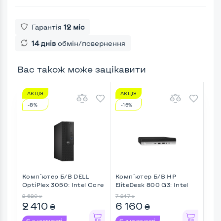
Гарантія
12 міс
14 днів
обмін/повернення
Вас також може зацікавити
АКЦІЯ
АКЦІЯ
АК
-8%
-15%
-2
Комп`ютер Б/В DELL
Комп`ютер Б/В HP
Ком
OptiPlex 3050: Intel Core
EliteDesk 800 G3: Intel
Pro
...
Cor ...
Core
2 620
7 247
6 15
₴
₴
2 410
6 160
4 
₴
₴
Є в наявності
Є в наявності
Є в