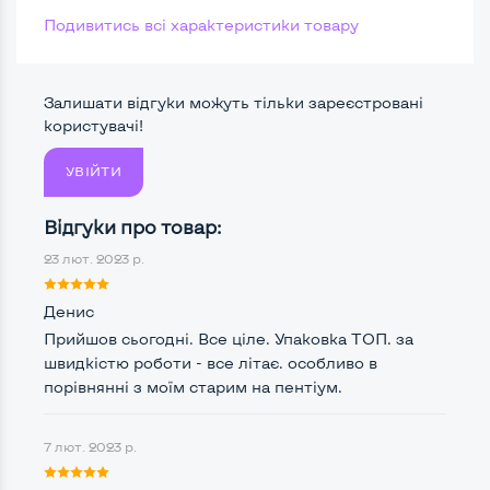
Подивитись всі характеристики товару
Тип накопичувача
SSD 2,5"
Размер памяти
Залишати відгуки можуть тільки зареєстровані
Жесткий диск
користувачі!
УВІЙТИ
Можливості відеокарти:
Відгуки про товар:
Тип відеокарти
Встроенный
23 лют. 2023 р.
Відеопроцесор системного блоку
Intel HD
Денис
Розмір відеопам'яті, Гб
Динамічний
Прийшов сьогодні. Все ціле. Упаковка ТОП. за
швидкістю роботи - все літає. особливо в
порівнянні з моїм старим на пентіум.
Зручність користування:
7 лют. 2023 р.
Типорозмір корпусу
Mini-Midi-Full-Tower