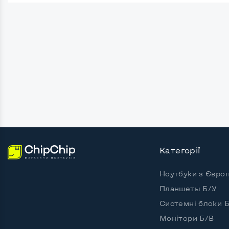
Безрамковий
Ні
Роз'єми підключення:
Кріплення ззаду, типу VESA
Так, 1
Інтерфейс підключення VGA
Так
Інтерфейс підключення DVI
Так
Інтерфейс підключення HDMI
Ні
Категорії
Інтерфейс підключення Display port
Ні
Ноутбуки з Євро
Можливість виводу USB-роз'ємів на монітор
Так, 2 
Планшеты Б/У
Системні блоки 
Монітори Б/В
Інші можливості: