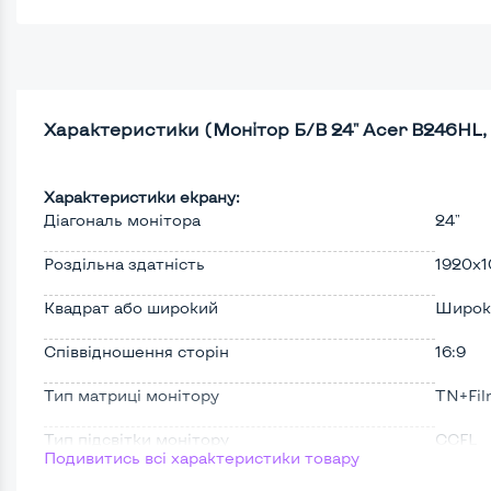
Характеристики (Монітор Б/В 24" Acer B246HL
Характеристики екрану:
Діагональ монітора
24"
Роздільна здатність
1920x1
Квадрат або широкий
Широк
Співвідношення сторін
16:9
Тип матриці монітору
TN+Fi
Тип підсвітки монітору
CCFL
Подивитись всі характеристики товару
Поверхня дисплею
Матов