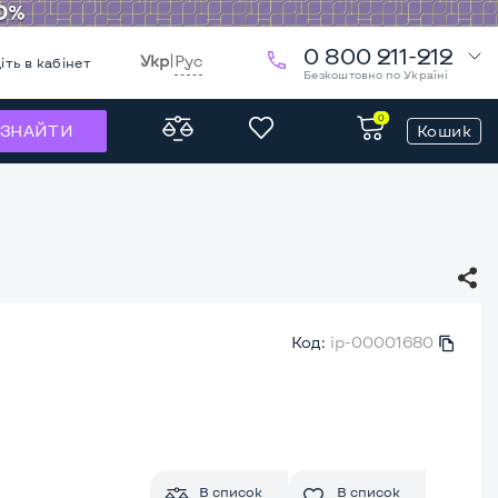
0 800 211-212
Укр
|
Рус
іть в кабінет
Безкоштовно по Україні
0
Кошик
ЗНАЙТИ
Код:
ip-00001680
В список
В список