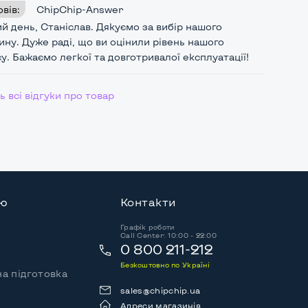
овів:
ChipChip-Answer
й день, Станіслав. Дякуємо за вибір нашого
ину. Дуже раді, що ви оцінили рівень нашого
 всі відгуки про товар
ію
Контакти
Графік роботи
Call Center: 10:00 - 22:00
0 800 211-212
Безкоштовно по Україні
а підготовка
sales@chipchip.ua
Адреси магазинів