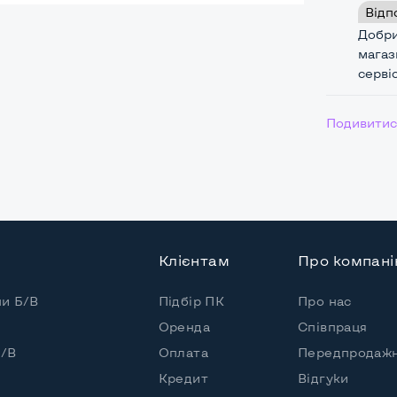
Відп
Добри
магаз
Подивитись
00*100мм
Клієнтам
Про компан
пи Б/В
Підбір ПК
Про нас
шт.
Оренда
Співпраця
Б/В
Оплата
Передпродажн
Кредит
Відгуки