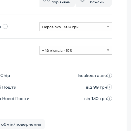
порівнянь
бажань
лі
pChip
Безкоштовно
ої Пошти
від 99 грн
м Нової Пошти
від 130 грн
обмін/повернення