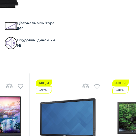
Діагональ монітора
24"
Вбудовані динаміки
Ні
АКЦІЯ
АКЦІЯ
-36%
-36%