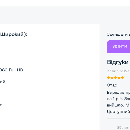
, Широкий):
Залишати в
УВІЙТИ
Відгуки
080 Full HD
27 лип. 2023 
ий
Стас
Вирішив пр
на 1 рік. 
lm
вийшло. Ма
Доступний 
28 лип.
а