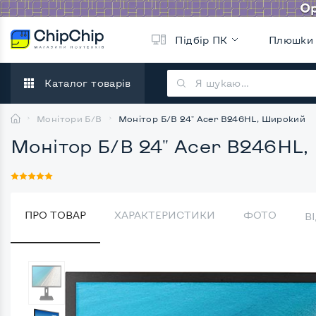
Підбір ПК
Плюшки
Каталог товарів
Монітори Б/В
Монітор Б/В 24" Acer B246HL, Широкий
Монітор Б/В 24" Acer B246HL
ПРО ТОВАР
ХАРАКТЕРИСТИКИ
ФОТО
В