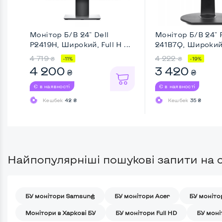
Монітор Б/В 24" Dell
Монітор Б/В 24" P
P2419H, Широкий, Full H ...
241B7Q, Широкий 
4 719
4 222
₴
₴
-11%
-19%
4 200
3 420
₴
₴
Є в наявності
Є в наявності
Кешбек
42 ₴
Кешбек
35 ₴
Найпопулярніші пошукові запити на с
БУ монітори Samsung
БУ монітори Acer
БУ моніто
Монітори в Харкові БУ
БУ монітори Full HD
БУ моні