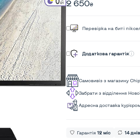
2 650
₴
Перевірка на биті піксе
Додаткова гарантія
Самовивіз з магазину Chi
Забрати з відділення Нов
Адресна доставка кур'єро
Гарантія
12 міс
14 днів