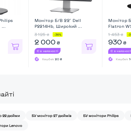
hilips
Монітор Б/В 22" Dell
Монітор Б
...
P2214Hb, Широкий ...
Flatron 
...
3 125
1 453
₴
₴
-36%
-
2 000
930
₴
₴
Є в наявності
Є в наявност
Кешбек
20 ₴
Кешбек
1
айті
р 22 дюйми
БУ монітор 27 дюймів
БУ монітори Philips
тори Lenovo