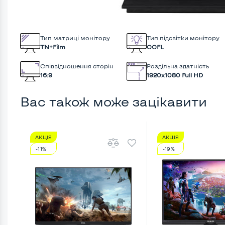
Тип матриці монітору
Тип підсвітки монітору
TN+Film
CCFL
Співвідношення сторін
Роздільна здатність
16:9
1920x1080 Full HD
Вас також може зацікавити
АКЦІЯ
АКЦІЯ
-11%
-19%