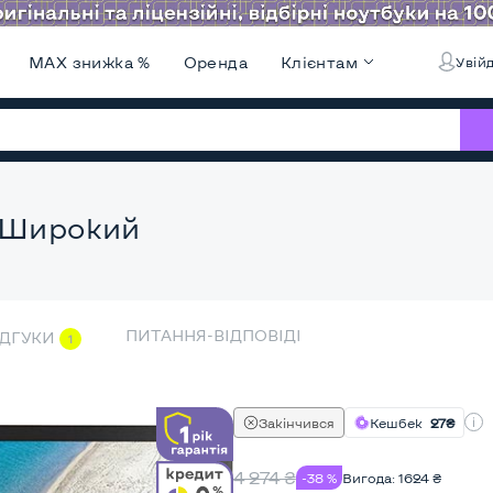
MAX знижка %
Оренда
Клієнтам
Увійд
, Широкий
ПИТАННЯ-ВІДПОВІДІ
ІДГУКИ
1
Закінчився
Кешбек
27₴
4 274
₴
-38 %
Вигода:
1624
₴