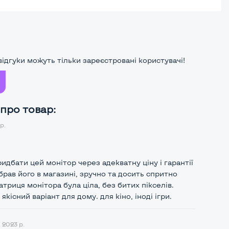
ідгуки можуть тільки зареєстровані користувачі!
 про товар:
р.
идбати цей монітор через адекватну ціну і гарантії
Забрав його в магазині, зручно та досить спритно
триця монітора була ціла, без битих пікселів.
якісний варіант для дому. для кіно, іноді ігри.
 2023 р.