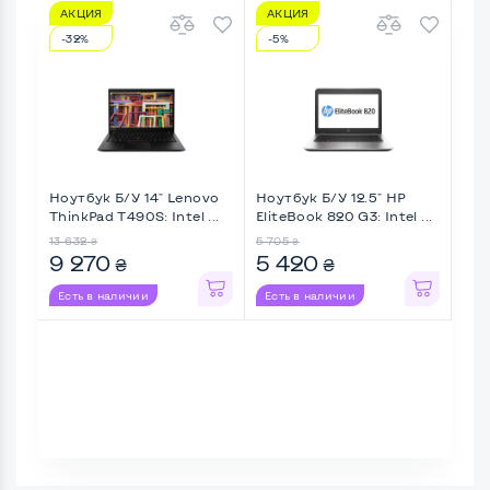
АКЦИЯ
АКЦИЯ
А
-32%
-5%
-1
Ноутбук Б/У 14" Lenovo
Ноутбук Б/У 12.5" HP
Ноу
ThinkPad T490S: Intel ...
EliteBook 820 G3: Intel ...
Thin
13 632
5 705
9 67
₴
₴
9 270
5 420
8 
₴
₴
Есть в наличии
Есть в наличии
Ес