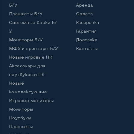
Б/У
Аренда
Операционная система
Win 10 (30 дней)
Планшеты Б/У
Оплата
Системные блоки Б/
Рассрочка
У
Гарантия
Разъемы подключения:
Мониторы Б/У
Доставка
Выход VGA
Нет
МФУ и принтеры Б/У
Контакты
Выход Display port
Нет
Новые игровые ПК
Аксессуары для
Выход mini Display port
Нет
ноутбуков и ПК
Выход HDMI
Да
Новые
Разъем для карт SD/SDHC
Да
комплектующие
Игровые мониторы
Разъем для наушников 3.5 мм
Да
Мониторы
Разъем для микрофона
Да
Ноутбуки
Выход Gigabit Ethernet LAN
Нет
Планшеты