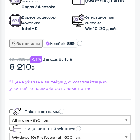
потоков
(1920х1080) Full HD
2 ядра / 4 потока
Видеопроцессор
Операционная
ноутбука
система
Intel HD
Win 10 (30 дней)
Закончился
Кешбек
83₴
16 755
₴
-51 %
Выгода:
8545
₴
8 210
₴
* Цена указана за текущую комплектацию,
уточняйте возможность изменения
Пакет программ
Лицензионный Windows