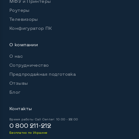
МФУ и Принтеры
Выход USB 2_0
2-4 шт
Роутеры
Выход USB 3_0
Нет
Телевизоры
Конфигуратор ПК
Выход Com Port
Нет
О компании
О нас
Беспроводные подключения:
Wi-Fi
Да
Сотрудничество
Предпродажная подготовка
Bluetooth
Да
Отзывы
Поддержка SIM
Нет
Блог
Контакты
Возможности аккумулятора:
Время работы
Call Center: 10:00 - 22:00
Аккумулятор держит заряд более 4х часов
Нет
0 800 211-212
Бесплатно по Украине
Работа от аккумулятора, Ч, мин
2