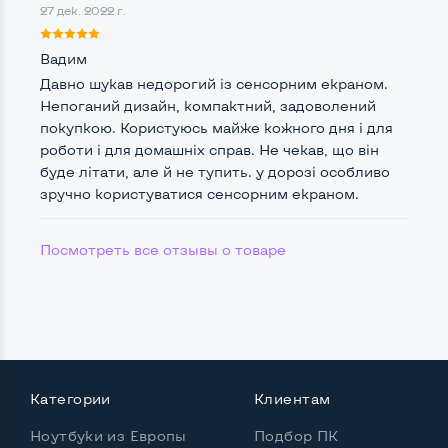
27 дек. 2022 г.
Вадим
Возможности видеокарты:
Давно шукав недорогий із сенсорним екраном.
Тип видеокарты
Встроенный
Непоганий дизайн, компактний, задоволений
Видеопроцессор ноутбука
Intel HD
покупкою. Користуюсь майже кожного дня і для
роботи і для домашніх справ. Не чекав, що він
Размер видеопамяти, Гб
Динамический
буде літати, але й не тупить. у дорозі особливо
зручно користуватися сенсорним екраном.
Посмотреть все отзывы о товаре
Удобство пользования:
Материал корпуса
Металл+пластик
Подсветка клавиатуры
Нет
Русские и украинские буквы на клавиатуре
Да
Полноразмерная клавиатура NumberPad
Нет
Категории
Клиентам
Ноутбуки из Европы
Подбор ПК
Оптический привод
Нет