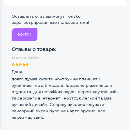
Сенсорный, touch экран
Да
Screen 360
Да
Оставлять отзывы могут только
зарегистрированные пользователи!
Поверхность дисплея
Глянцевая
ВОЙТИ
Отзывы о товаре:
Мощность:
14 февр. 2023 г.
Процессор
Intel Core i5-4200U
Количество ядер / потоков
2 ядра / 4 потока
Даня
довго думав купити ноутбук чи планшет і
Частота процессора (базовая-максимальная)
зупинився на цій моделі. Ідеальне рішення для
студента. для неважких задач, перегляду фільмів
Intel Core i5-4200U (1,60 - 2,60 GHz)
та серфінгу в інтернеті. ноутбук легкий та має
Тип оперативной памяти
DDR3
сучасний дизайн. Спершу використовувати
сенсорний екран було не надто зручно, але
Тип накопителя
SSD M.2 2280
через час звик.
Количество слотов M_2
0