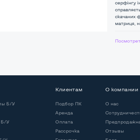
серфінгу і
справляєть
скачаних ф
матриця, н
ая
Посмотрет
Core i5-7200U
 / 4 потока
Клиентам
О компании
Core i5-7200U (2,50 - 3,10 GHz)
пы Б/У
Подбор ПК
О нас
Аренда
Сотрудничест
5" или HDD
 Б/У
Оплата
Предпродажна
Рассрочка
Отзывы
Б/У
Гарантия
Блог