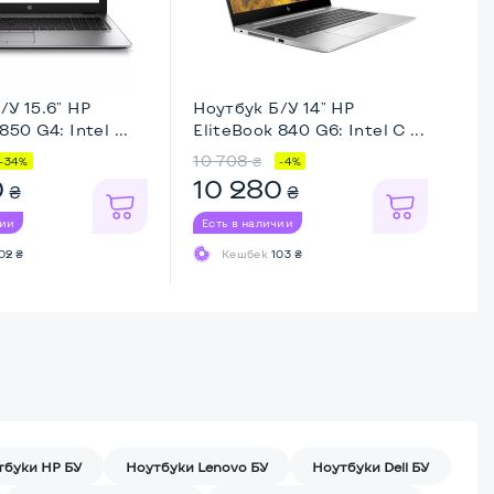
/У 15.6" HP
Ноутбук Б/У 14" HP
Но
850 G4: Intel ...
EliteBook 840 G6: Intel C ...
La
10 708
12
₴
-34%
-4%
0
10 280
1
₴
₴
чии
Есть в наличии
Ес
02 ₴
Кешбек
103 ₴
тбуки HP БУ
Ноутбуки Lenovo БУ
Ноутбуки Dell БУ