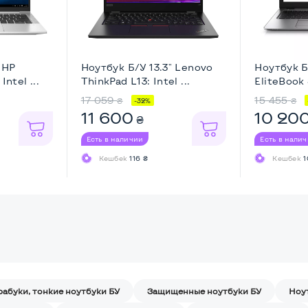
 HP
Ноутбук Б/У 13.3" Lenovo
Ноутбук Б
Intel ...
ThinkPad L13: Intel ...
EliteBook 
17 059
15 455
₴
₴
-32%
11 600
10 20
₴
Есть в наличии
Есть в нали
Кешбек
116 ₴
Кешбек
1
рабуки, тонкие ноутбуки БУ
Защищенные ноутбуки БУ
Ноу