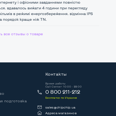
нтернету і офісними завданнями повністю
ся. вдавалось вижати 4 години при перегляду
ільмів в режимі енергозбереження. відмінна IPS
а порядок краще ніж ТN.
ь все отзывы о товаре
Контакты
Время работы
Call Center: 10:00 - 22:00
0 800 211-212
во
Бесплатно по Украине
я подготовка
sales@chipchip.ua
Адреса магазинов