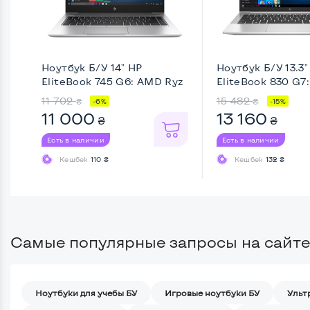
Ноутбук Б/У 14" HP
Ноутбук Б/У 13.3"
EliteBook 745 G6: AMD Ryz
EliteBook 830 G7: 
...
11 702
15 482
₴
₴
-6%
-15%
11 000
13 160
₴
₴
Есть в наличии
Есть в наличии
Кешбек
110 ₴
Кешбек
132 ₴
Самые популярные запросы на сайте
Ноутбуки для учебы БУ
Игровые ноутбуки БУ
Ульт