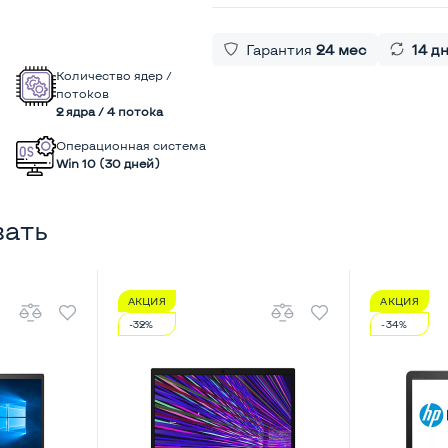
Гарантия
24 мес
14 д
Количество ядер /
потоков
2 ядра / 4 потока
Операционная система
Win 10 (30 дней)
вать
АКЦИЯ
АКЦИЯ
-32%
-34%