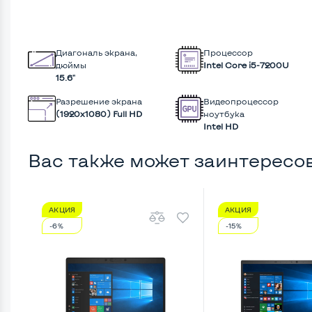
Диагональ экрана,
Процессор
дюймы
Intel Core i5-7200U
15.6"
Разрешение экрана
Видеопроцессор
(1920х1080) Full HD
ноутбука
Intel HD
Вас также может заинтересо
АКЦИЯ
АКЦИЯ
-6%
-15%