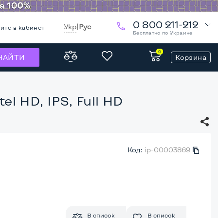
0 800 211-212
Укр
|
Рус
ите в кабинет
Бесплатно по Украине
0
Корзина
НАЙТИ
el HD, IPS, Full HD
Код:
ip-00003869
В список
В список