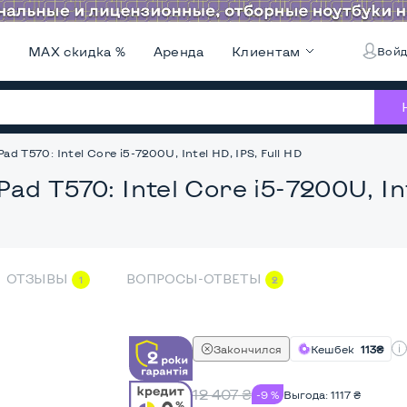
и
MAX скидка %
Аренда
Клиентам
Войд
d T570: Intel Core i5-7200U, Intel HD, IPS, Full HD
ad T570: Intel Core i5-7200U, Int
ОТЗЫВЫ
ВОПРОСЫ-ОТВЕТЫ
1
2
Закончился
Кешбек
113₴
12 407
₴
-9 %
Выгода:
1117
₴