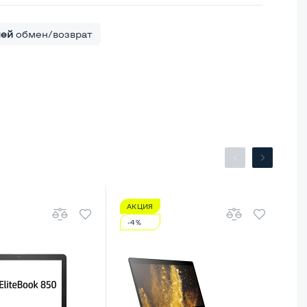
ней
обмен/возврат
АКЦИЯ
А
-4%
-