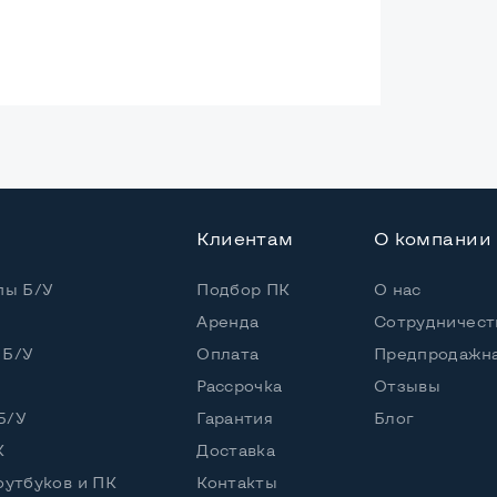
ая
10
Клиентам
О компании
 / 4 потока
пы Б/У
Подбор ПК
О нас
0 (1,80 - 3,50 GHz)
Аренда
Сотрудничест
 Б/У
Оплата
Предпродажна
Рассрочка
Отзывы
5" или HDD
Б/У
Гарантия
Блог
К
Доставка
оутбуков и ПК
Контакты