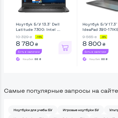
Ноутбук Б/У 13.3" Dell
Ноутбук Б/У 17.3
Latitude 7300: Intel ...
IdeaPad 320-17IKB:
10 329
9 565
₴
₴
-15%
-8%
8 780
8 800
₴
₴
Есть в наличии
Есть в наличии
Кешбек
88 ₴
Кешбек
88 ₴
Самые популярные запросы на сайте
Ноутбуки для учебы БУ
Игровые ноутбуки БУ
Ульт