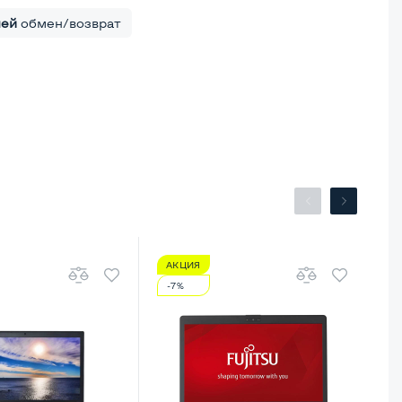
ней
обмен/возврат
АКЦИЯ
А
-7%
-