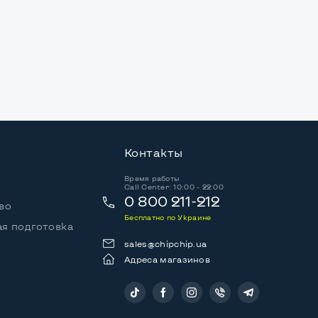
Контакты
Время работы
Call Center: 10:00 - 22:00
0 800 211-212
во
Бесплатно по Украине
я подготовка
sales@chipchip.ua
Адреса магазинов
Следите за нами: