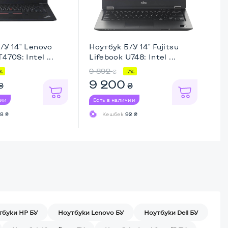
/У 14" Lenovo
Ноутбук Б/У 14" Fujitsu
Но
470S: Intel ...
Lifebook U748: Intel ...
El
9 892
14
₴
%
-7%
9 200
9
₴
₴
чии
Есть в наличии
Ес
8 ₴
Кешбек
92 ₴
тбуки HP БУ
Ноутбуки Lenovo БУ
Ноутбуки Dell БУ