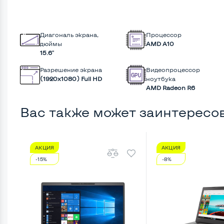
Диагональ экрана,
Процессор
дюймы
AMD А10
15.6"
Разрешение экрана
Видеопроцессор
(1920х1080) Full HD
ноутбука
AMD Radeon R6
Вас также может заинтересо
АКЦИЯ
АКЦИЯ
-15%
-8%