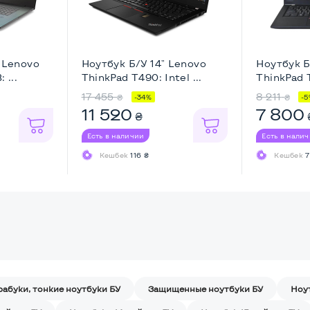
" Lenovo
Ноутбук Б/У 14" Lenovo
Ноутбук Б
 ...
ThinkPad T490: Intel ...
ThinkPad T
17 455
8 211
₴
₴
-34%
-5
11 520
7 800
₴
Есть в наличии
Есть в нали
Кешбек
116 ₴
Кешбек
7
рабуки, тонкие ноутбуки БУ
Защищенные ноутбуки БУ
Ноу