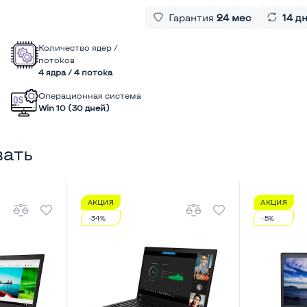
Гарантия
24 мес
14 д
Количество ядер /
потоков
4 ядра / 4 потока
Операционная система
Win 10 (30 дней)
вать
АКЦИЯ
АКЦИЯ
-34%
-5%