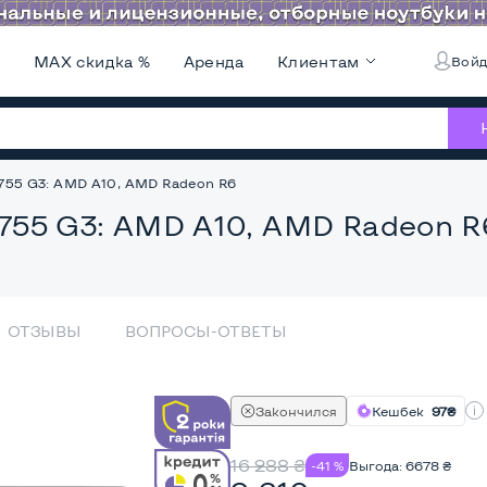
и
MAX скидка %
Аренда
Клиентам
Войд
k 755 G3: AMD A10, AMD Radeon R6
k 755 G3: AMD A10, AMD Radeon R
ОТЗЫВЫ
ВОПРОСЫ-ОТВЕТЫ
Закончился
Кешбек
97₴
16 288
₴
-41 %
Выгода:
6678
₴