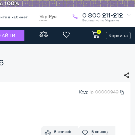
0 800 211-212
Укр
|
Рус
ите в кабинет
Бесплатно по Украине
0
Корзина
НАЙТИ
6
Код:
ip-00000949
В список
В список
сравнения
желаний