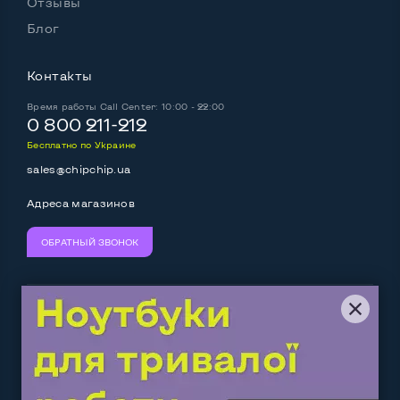
Отзывы
Блог
Контакты
Время работы
Call Center: 10:00 - 22:00
0 800 211-212
Бесплатно по Украине
sales@chipchip.ua
Адреса магазинов
ОБРАТНЫЙ ЗВОНОК
Мы принимаем:
Следите за нами:
Work.ua
— самий кльовий
наш партнер