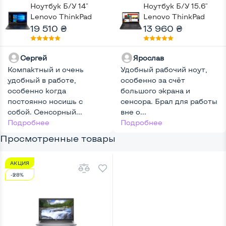
Ноутбук Б/У 14"
Ноутбук Б/У 15.6"
Lenovo ThinkPad
Lenovo ThinkPad
T14S Gen 1: Intel
19 510 ₴
T580: Intel Core i5-
13 960 ₴
Core i7-10610U,
8250U, DDR4 8 GB,
DDR4 16 GB, SSD 256
SSD 256 GB, Intel
Сергей
Ярослав
GB, Intel UHD, IPS,
HD, IPS, Full HD,
Компактный и очень
Full HD,
Удобный рабочий ноут,
Touchscreen, 4G
удобный в работе,
Touchscreen, Key
особенно за счёт
(LTE), Key Light, Два
особенно когда
Light
большого экрана и
АКБ
постоянно носишь с
сенсора. Брал для работы
собой. Сенсорный...
вне о...
Подробнее
Подробнее
Просмотренные товары
АКЦИЯ
-28%