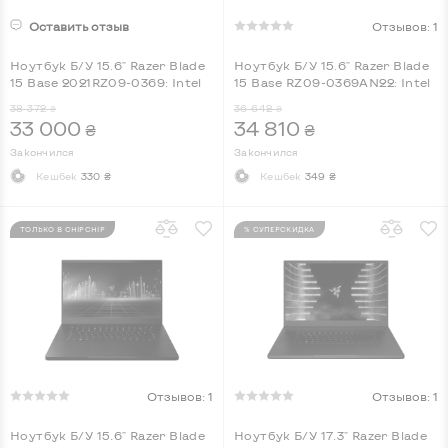
Оставить отзыв
Отзывов: 1
Ноутбук Б/У 15.6" Razer Blade
Ноутбук Б/У 15.6" Razer Blade
15 Base 2021RZ09-0369: Intel
15 Base RZ09-0369AN22: Intel
Core i7-10750H, DDR4 16 GB,
Core i7-10750H, DDR4 16 GB,
38 372
36 642
₴
₴
SSD 512 GB, nVidia GeForce
SSD 512 GB, nVidia GeForce
33 000
34 810
₴
₴
RTX 3060, IPS, Full HD, Key
RTX 3060, IPS, Full HD, Key
Light
Light
Закончился
Закончился
Кешбек
330 ₴
Кешбек
349 ₴
ТОЛЬКО В CHIPCHIP
% СУПЕРСКИДКА
Отзывов: 1
Отзывов: 1
Ноутбук Б/У 15.6" Razer Blade
Ноутбук Б/У 17.3" Razer Blade