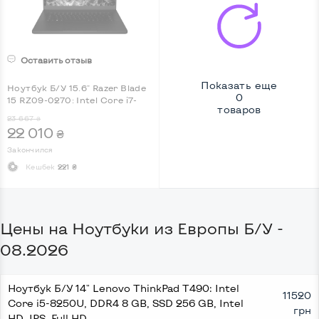
Оставить отзыв
Показать еще
Ноутбук Б/У 15.6" Razer Blade
0
15 RZ09-0270: Intel Core i7-
товаров
8750H, nVidia GeForce GTX
23 667
₴
1060, IPS, Full HD, Key Light
22 010
₴
Закончился
Кешбек
221 ₴
Цены на Ноутбуки из Европы Б/У -
08.2026
Ноутбук Б/У 14" Lenovo ThinkPad T490: Intel
11520
Core i5-8250U, DDR4 8 GB, SSD 256 GB, Intel
грн
HD, IPS, Full HD