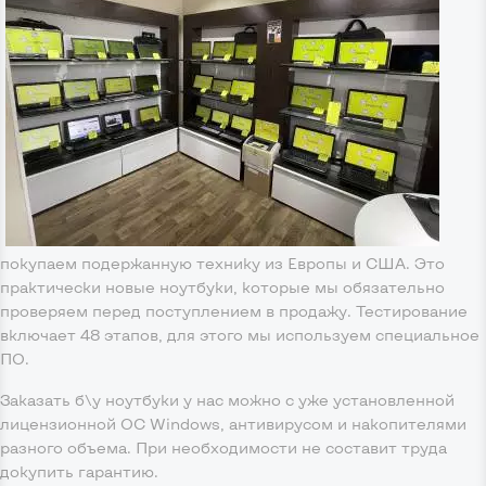
покупаем подержанную технику из Европы и США. Это
практически новые ноутбуки, которые мы обязательно
проверяем перед поступлением в продажу. Тестирование
включает 48 этапов, для этого мы используем специальное
ПО.
Заказать б\у ноутбуки у нас можно с уже установленной
лицензионной ОС Windows, антивирусом и накопителями
разного объема. При необходимости не составит труда
докупить гарантию.