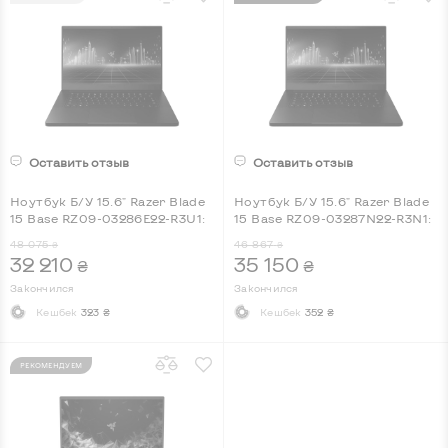
Оставить отзыв
Оставить отзыв
Ноутбук Б/У 15.6" Razer Blade
Ноутбук Б/У 15.6" Razer Blade
15 Base RZ09-03286E22-R3U1:
15 Base RZ09-03287N22-R3N1:
Intel Core i7-10750H, nVidia
Intel Core i7-10750H, nVidia
48 075
46 867
₴
₴
GeForce RTX 2060, IPS, Full HD,
GeForce RTX 2070 Max-Q, IPS,
32 210
35 150
₴
₴
Key Light
Full HD, Key Light
Закончился
Закончился
Кешбек
323 ₴
Кешбек
352 ₴
РЕКОМЕНДУЕМ