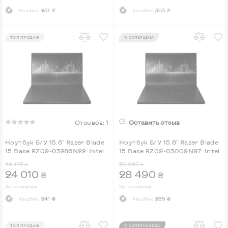
Кешбек
257 ₴
Кешбек
303 ₴
ТОП ПРОДАЖ
% СУПЕРЦЕНА
Отзывов: 1
Оставить отзыв
Ноутбук Б/У 15.6" Razer Blade
Ноутбук Б/У 15.6" Razer Blade
15 Base RZ09-03286N22: Intel
15 Base RZ09-03009N97: Intel
Core i7-10750H, nVidia
Core i7-9750H, nVidia GeForce
46 173
30 967
₴
₴
GeForce RTX 2060, IPS, Full HD,
GTX 1660 Ti, IPS, Full HD, Key
24 010
28 490
₴
₴
Key Light
Light
Закончился
Закончился
Кешбек
241 ₴
Кешбек
285 ₴
ТОП ПРОДАЖ
% СУПЕРСКИДКА