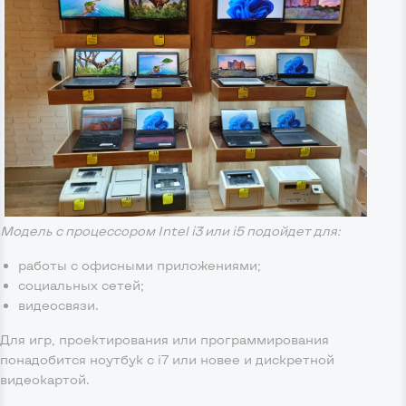
Модель с процессором Intel i3 или i5 подойдет для:
работы с офисными приложениями;
социальных сетей;
видеосвязи.
Для игр, проектирования или программирования
понадобится ноутбук с i7 или новее и дискретной
видеокартой.