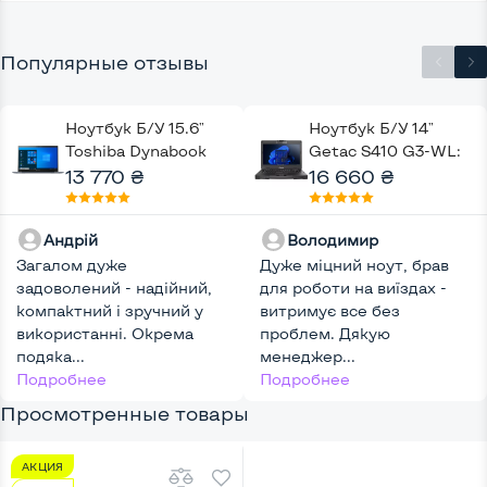
Популярные отзывы
Ноутбук Б/У 15.6"
Ноутбук Б/У 14"
Toshiba Dynabook
Getac S410 G3-WL:
Portege X50-G-114:
13 770 ₴
Intel Core i5-8350U,
16 660 ₴
Intel Core i7-10510U,
DDR4 8 GB, SSD 512
DDR4 16 GB, SSD 256
GB, Intel UHD, Key
Андрій
Володимир
GB, Intel UHD, IPS,
Light
Загалом дуже
Full HD, 4G (LTE),
Дуже міцний ноут, брав
задоволений - надійний,
Key Light
для роботи на виїздах -
компактний і зручний у
витримує все без
використанні. Окрема
проблем. Дякую
подяка...
менеджер...
Подробнее
Подробнее
Просмотренные товары
АКЦИЯ