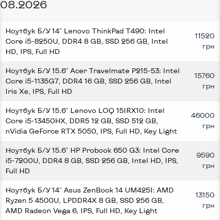
08.2026
Ноутбук Б/У 14" Lenovo ThinkPad T490: Intel
11520
Core i5-8250U, DDR4 8 GB, SSD 256 GB, Intel
грн
HD, IPS, Full HD
Ноутбук Б/У 15.6" Acer Travelmate P215-53: Intel
15760
Core i5-1135G7, DDR4 16 GB, SSD 256 GB, Intel
грн
Iris Xe, IPS, Full HD
Ноутбук Б/У 15.6" Lenovo LOQ 15IRX10: Intel
46000
Core i5-13450HX, DDR5 12 GB, SSD 512 GB,
грн
nVidia GeForce RTX 5050, IPS, Full HD, Key Light
Ноутбук Б/У 15.6" HP Probook 650 G3: Intel Core
9590
i5-7200U, DDR4 8 GB, SSD 256 GB, Intel HD, IPS,
грн
Full HD
Ноутбук Б/У 14" Asus ZenBook 14 UM425I: AMD
13150
Ryzen 5 4500U, LPDDR4X 8 GB, SSD 256 GB,
грн
AMD Radeon Vega 6, IPS, Full HD, Key Light