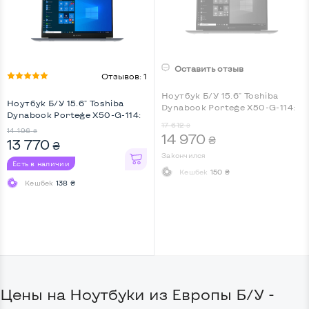
Оставить отзыв
Отзывов: 1
Ноутбук Б/У 15.6" Toshiba
Ноутбук Б/У 15.6" Toshiba
Dynabook Portege X50-G-114:
Dynabook Portege X50-G-114:
Intel Core i7-10510U, DDR4 16
17 612
Intel Core i7-10510U, DDR4 16
₴
GB, SSD 512 GB, Intel UHD, IPS,
14 196
₴
14 970
GB, SSD 256 GB, Intel UHD,
₴
13 770
Full HD, 4G (LTE), Key Light
₴
IPS, Full HD, 4G (LTE), Key
Закончился
Light
Есть в наличии
Кешбек
150 ₴
Кешбек
138 ₴
Цены на Ноутбуки из Европы Б/У -