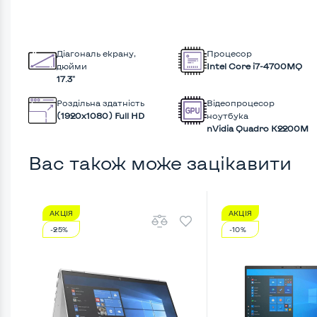
Діагональ екрану,
Процесор
дюйми
Intel Core i7-4700MQ
17.3"
Роздільна здатність
Відеопроцесор
(1920х1080) Full HD
ноутбука
nVidia Quadro K2200M
Вас також може зацікавити
АКЦІЯ
АКЦІЯ
-25%
-10%