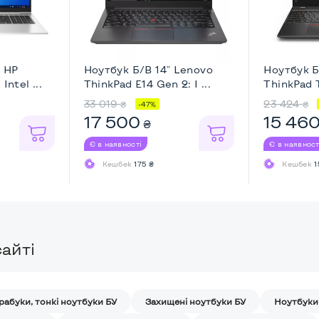
" HP
Ноутбук Б/В 14" Lenovo
Ноутбук Б
Intel ...
ThinkPad E14 Gen 2: I ...
ThinkPad T
33 019
23 424
₴
₴
-47%
17 500
15 46
₴
Є в наявності
Є в наявност
Кешбек
175 ₴
Кешбек
1
айті
рабуки, тонкі ноутбуки БУ
Захищені ноутбуки БУ
Ноутбуки