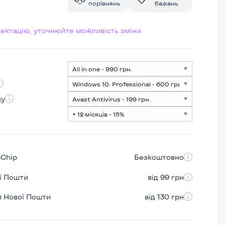
порівнянь
бажань
лектацію, уточнюйте можливість зміни
су
pChip
Безкоштовно
ої Пошти
від 99 грн
м Нової Пошти
від 130 грн