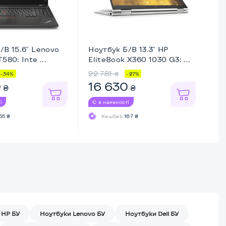
/В 15.6" Lenovo
Ноутбук Б/В 13.3" HP
Но
580: Inte ...
EliteBook X360 1030 G3: ...
Ma
22 781
23
₴
-34%
-27%
0
16 630
1
₴
₴
і
Є в наявності
Є 
55 ₴
Кешбек
167 ₴
 HP БУ
Ноутбуки Lenovo БУ
Ноутбуки Dell БУ