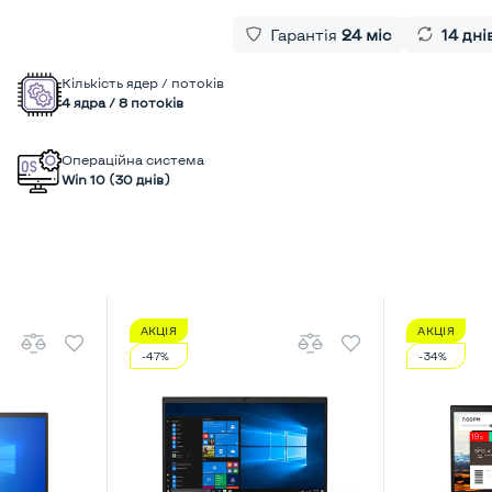
Гарантія
24 міс
14 дні
Кількість ядер / потоків
4 ядра / 8 потоків
Операційна система
Win 10 (30 днів)
АКЦІЯ
АКЦІЯ
-47%
-34%