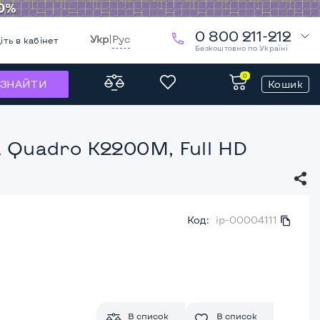
0 800 211-212
Укр
|
Рус
іть в кабінет
Безкоштовно по Україні
0
Кошик
ЗНАЙТИ
a Quadro K2200M, Full HD
Код:
ip-00004111
В список
В список