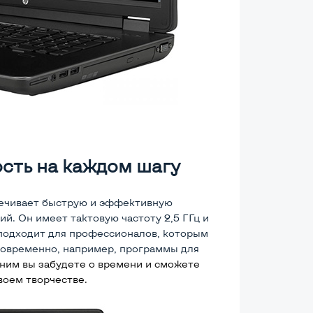
сть на каждом шагу
ечивает быструю и эффективную
. Он имеет тактовую частоту 2,5 ГГц и
 подходит для профессионалов, которым
новременно, например, программы для
 ним вы забудете о времени и сможете
воем творчестве.