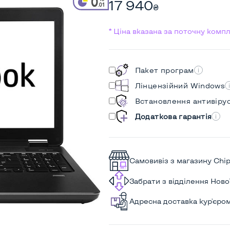
17 940
₴
* Ціна вказана за поточну комп
Пакет програм
Лінцензійний Windows
Встановлення антивіру
Додаткова гарантія
Самовивіз з магазину Chi
Забрати з відділення Нов
Адресна доставка кур'єро