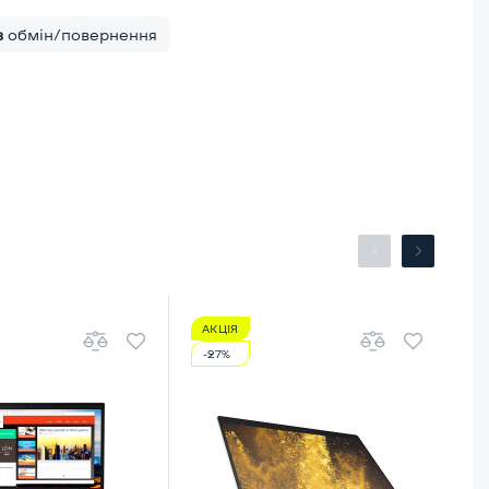
в
обмін/повернення
АКЦІЯ
А
-27%
-