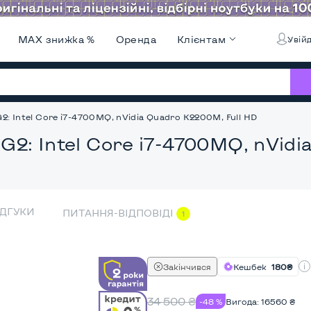
MAX знижка %
Оренда
Клієнтам
Увійд
2: Intel Core i7-4700MQ, nVidia Quadro K2200M, Full HD
 G2: Intel Core i7-4700MQ, nVidi
ІДГУКИ
ПИТАННЯ-ВІДПОВІДІ
1
Закінчився
Кешбек
180₴
34 500
₴
-48 %
Вигода:
16560
₴