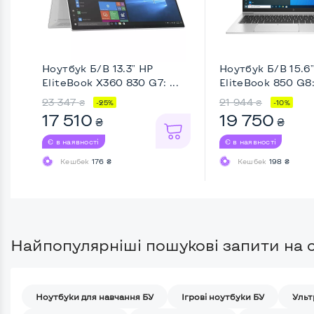
Ноутбук Б/В 13.3" HP
Ноутбук Б/В 15.6
EliteBook X360 830 G7: ...
EliteBook 850 G8: 
23 347
21 944
₴
₴
-25%
-10%
17 510
19 750
₴
₴
Є в наявності
Є в наявності
Кешбек
176 ₴
Кешбек
198 ₴
Найпопулярніші пошукові запити на с
Ноутбуки для навчання БУ
Iгрові ноутбуки БУ
Ульт