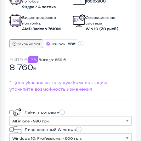
потоков
1600x900
2 ядра / 4 потока
Видеопроцессор
Операционная
ноутбука
система
AMD Radeon 7610M
Win 10 (30 дней)
Закончился
Кешбек
88₴
9 419
₴
-7 %
Выгода:
659
₴
8 760
₴
* Цена указана за текущую комплектацию,
уточняйте возможность изменения
Пакет программ
Лицензионный Windows