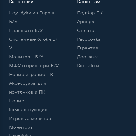
Категории
Клиентам
Количество ядер / потоков
2 ядра / 4 потока
Ноутбуки из Европы
Подбор ПК
Частота процессора (базовая-максимальная)
Б/У
Аренда
Планшеты Б/У
Оплата
Intel Core i5-2410M (2,30 - 2,90 GHz)
Тип оперативной памяти
DDR3
Системные блоки Б/
Рассрочка
У
Гарантия
Тип накопителя
SSD+HDD
Мониторы Б/У
Доставка
Количество слотов M_2
0
МФУ и принтеры Б/У
Контакты
Новые игровые ПК
Аксессуары для
Возможности видеокарты:
ноутбуков и ПК
Тип видеокарты
Дискретный
Новые
Видеопроцессор ноутбука
AMD Radeon 7610M
комплектующие
Игровые мониторы
Размер видеопамяти, Гб
1
Мониторы
Ноутбуки