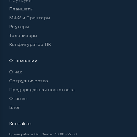
Планшеты
Удобство пользования:
МФУ и Принтеры
Материал корпуса
Пластик
Роутеры
Подсветка клавиатуры
Нет
Телевизоры
Русские и украинские буквы на клавиатуре
Да
Конфигуратор ПК
Полноразмерная клавиатура NumberPad
Да
О компании
Оптический привод
Да
О нас
Операционная система
Win 10 (30 дней)
Сотрудничество
Предпродажная подготовка
Отзывы
Разъемы подключения:
Блог
Выход VGA
Да
Контакты
Выход Display port
Нет
Время работы
Call Center: 10:00 - 22:00