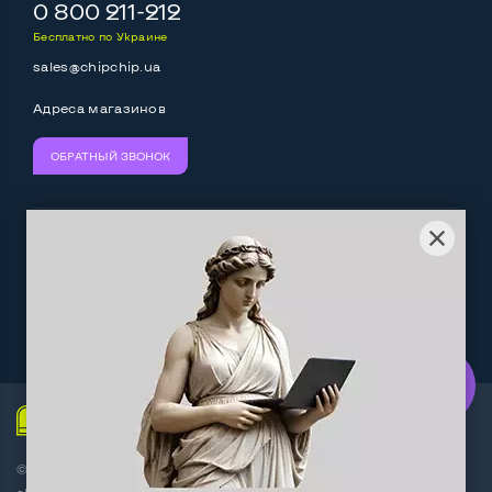
Выход mini Display port
Нет
0 800 211-212
Бесплатно по Украине
Выход HDMI
Да
sales@chipchip.ua
Разъем для карт SD/SDHC
Да
Адреса магазинов
Разъем для наушников 3.5 мм
Да
ОБРАТНЫЙ ЗВОНОК
Разъем для микрофона
Да
Выход Gigabit Ethernet LAN
Да
Мы принимаем:
Следите за нами:
Выход USB 2_0
2-4 шт
Выход USB 3_0
Нет
Work.ua
— самий кльовий
наш партнер
Выход Com Port
Нет
Беспроводные подключения:
© Интернет-магазин ChipChip - компьютерная техника и
Wi-Fi
Да
аксессуары 2014-2026