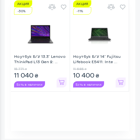
АКЦИЯ
АКЦИЯ
А
-30%
-11%
-3
Ноутбук Б/У 13.3" Lenovo
Ноутбук Б/У 14" Fujitsu
Ноу
ThinkPad L13 Gen 2: ...
Lifebook E5411: Inte ...
Life
15 771
11 685
15 6
₴
₴
11 040
10 400
10
₴
₴
Есть в наличии
Есть в наличии
Ес