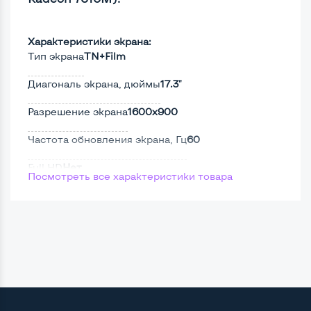
Характеристики экрана:
Тип экрана
TN+Film
Диагональ экрана, дюймы
17.3"
Разрешение экрана
1600x900
Частота обновления экрана, Гц
60
Full HD
Нет
Посмотреть все характеристики товара
Сенсорный, touch экран
Нет
Поверхность дисплея
Матовая
Мощность:
Процессор
Intel Core i5-2410M