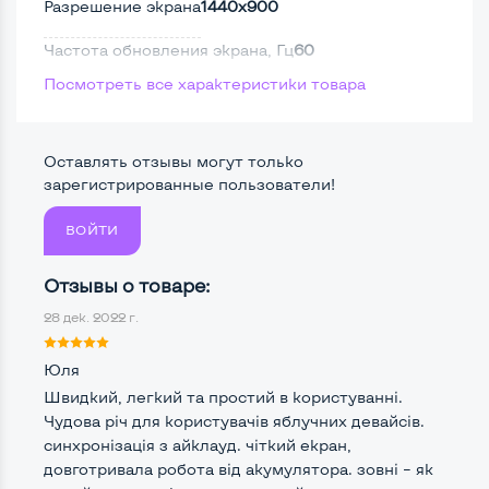
Разрешение экрана
1440x900
Частота обновления экрана, Гц
60
Посмотреть все характеристики товара
Full HD
Нет
Сенсорный, touch экран
Нет
Оставлять отзывы могут только
Поверхность дисплея
Глянцевая
зарегистрированные пользователи!
ВОЙТИ
Мощность:
Отзывы о товаре:
Процессор
Intel Core i5-5200U
28 дек. 2022 г.
Количество ядер / потоков
2 ядра / 4 потока
Юля
Частота процессора (базовая-максимальная)
Швидкий, легкий та простий в користуванні.
Чудова річ для користувачів яблучних девайсів.
Intel Core i5-5200U (2,20 - 2,70 GHz)
синхронізація з айклауд. чіткий екран,
Тип оперативной памяти
DDR3
довготривала робота від акумулятора. зовні – як