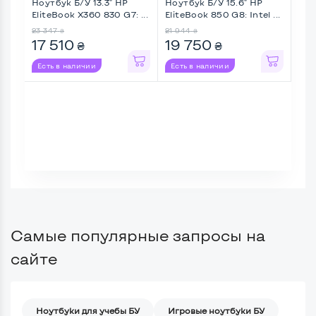
Ноутбук Б/У 13.3" HP
Ноутбук Б/У 15.6" HP
Ноу
EliteBook X360 830 G7: ...
EliteBook 850 G8: Intel ...
ZBO
...
23 347
21 944
25 4
₴
₴
17 510
19 750
21
₴
₴
Есть в наличии
Есть в наличии
Ес
Самые популярные запросы на
сайте
Ноутбуки для учебы БУ
Игровые ноутбуки БУ