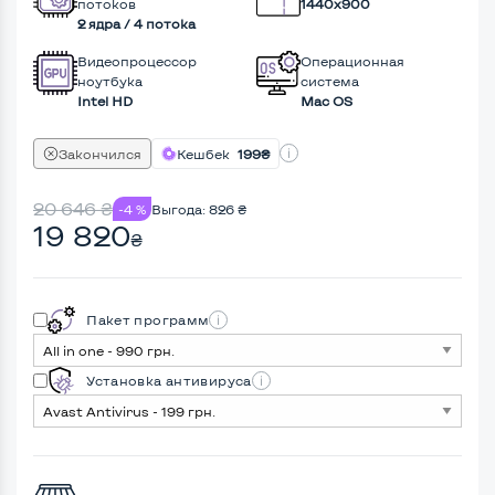
потоков
1440x900
2 ядра / 4 потока
Видеопроцессор
Операционная
ноутбука
система
Intel HD
Mac OS
Закончился
Кешбек
199₴
20 646
₴
-4 %
Выгода:
826
₴
19 820
₴
Пакет программ
Установка антивируса