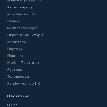
Новые игровые ПК
Полноразмерная клавиатура NumberPad
Нет
Аксессуары для
ноутбуков и ПК
Оптический привод
Нет
Новые
Операционная система
Mac OS
комплектующие
Игровые мониторы
Мониторы
Разъемы подключения:
Ноутбуки
Выход VGA
Нет
Планшеты
Выход Display port
Нет
МФУ и Принтеры
Роутеры
Выход mini Display port
Да
Телевизоры
Выход HDMI
Нет
Конфигуратор ПК
Разъем для карт SD/SDHC
Да
О компании
Разъем для наушников 3.5 мм
Да
О нас