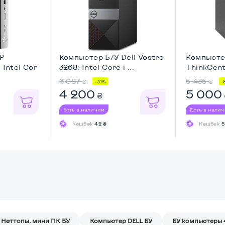
P
Компьютер Б/У Dell Vostro
Компьюте
 Intel Cor
3268: Intel Core i ...
ThinkCentr
6 087
5 435
₴
₴
-31%
-
4 200
5 000
₴
Есть в наличии
Есть в нали
Кешбек
42 ₴
Кешбек
5
Неттопы, мини ПК БУ
Компьютер DELL БУ
БУ компьютеры 