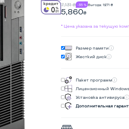
7,131
₴
-35 %
Выгода:
1271
₴
5,860
₴
* Цена указана за текущую ко
Размер памяти
Жесткий диск
Пакет программ
Лицензионный Window
Установка антивируса
Дополнительная гарант