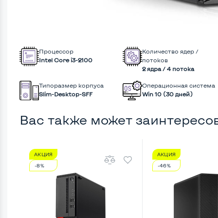
Процессор
Количество ядер /
Intel Core i3-2100
потоков
2 ядра / 4 потока
Типоразмер корпуса
Операционная система
Slim-Desktop-SFF
Win 10 (30 дней)
Вас также может заинтересо
АКЦИЯ
АКЦИЯ
-8%
-46%