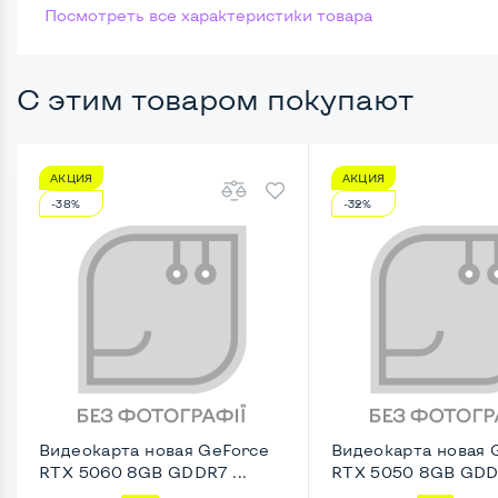
Посмотреть все характеристики товара
Размер памяти
Жесткий диск
С этим товаром покупают
Возможности видеокарты:
АКЦИЯ
АКЦИЯ
Тип видеокарты
Встро
-38%
-32%
Видеопроцессор системного блока
Intel 
Размер видеопамяти, Гб
Динам
Удобство пользования:
Типоразмер корпуса
Slim-D
Крепление на монитор сзади
Нет
Видеокарта новая GeForce
Видеокарта новая 
RTX 5060 8GB GDDR7 ...
RTX 5050 8GB GDDR
Оптический привод
Да