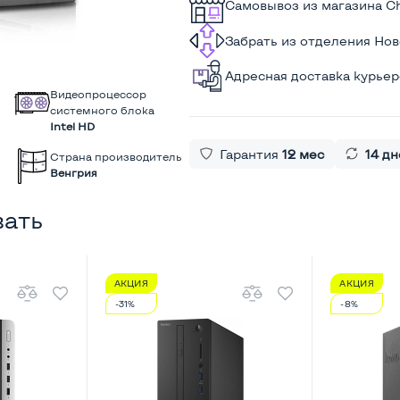
Самовывоз из магазина C
Забрать из отделения Но
Адресная доставка курье
Видеопроцессор
системного блока
Intel HD
Гарантия
12 мес
14 дн
Страна производитель
Венгрия
вать
АКЦИЯ
АКЦИЯ
-31%
-8%