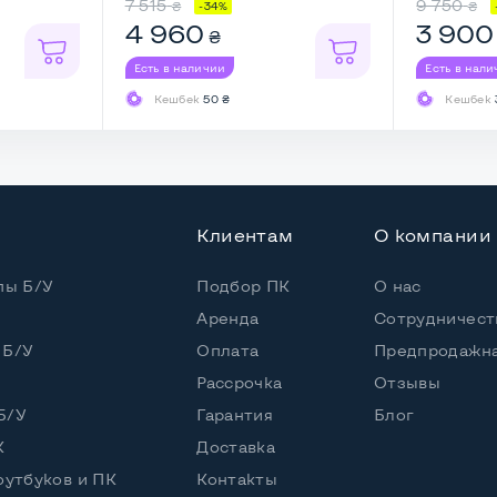
7 515
9 750
₴
₴
-34%
4 960
3 900
₴
 (30 дней)
Есть в наличии
Есть в нал
Кешбек
50 ₴
Кешбек
Клиентам
О компании
пы Б/У
Подбор ПК
О нас
Аренда
Сотрудничест
 Б/У
Оплата
Предпродажна
Рассрочка
Отзывы
Б/У
Гарантия
Блог
ереди и сзади
К
Доставка
оутбуков и ПК
Контакты