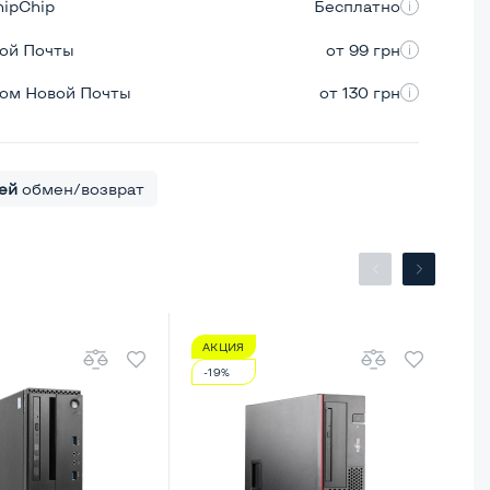
hipChip
Бесплатно
вой Почты
от 99 грн
ром Новой Почты
от 130 грн
ей
обмен/возврат
АКЦИЯ
А
-19%
-