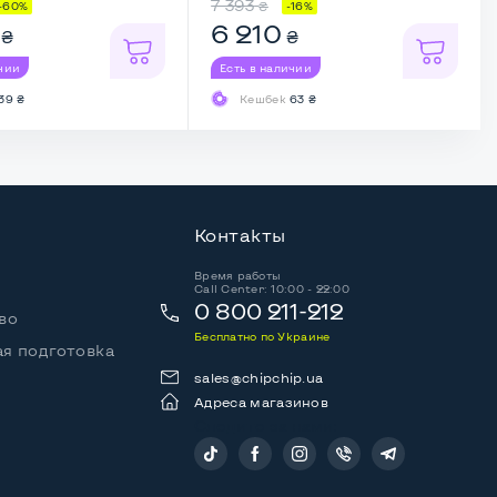
7 393
₴
-60%
-16%
6 210
₴
₴
ичии
Есть в наличии
39 ₴
Кешбек
63 ₴
Контакты
Время работы
Call Center: 10:00 - 22:00
0 800 211-212
во
Бесплатно по Украине
я подготовка
sales@chipchip.ua
Адреса магазинов
Следите за нами: