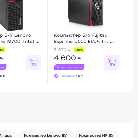
р Б/У Lenovo
Компьютер Б/У Fujitsu
Ко
e M700: Intel ...
Esprimo D556 E85+: Int ...
Op
...
5 679
2 
₴
8%
-19%
4 600
2
₴
₴
чии
Есть в наличии
Ес
0 ₴
Кешбек
46 ₴
4 ядра
Компьютер Lenovo БУ
Компьютер HP БУ