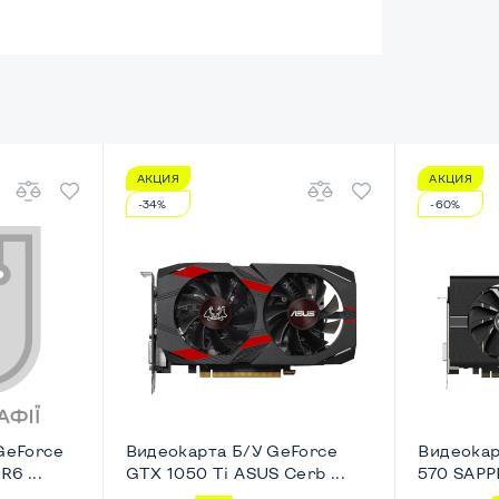
АКЦИЯ
АКЦИЯ
енный
-34%
-60%
HD
ический
esktop-SFF
GeForce
Видеокарта Б/У GeForce
Видеокар
6 ...
GTX 1050 Ti ASUS Cerb ...
570 SAPPH