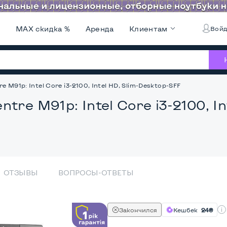
и
MAX скидка %
Аренда
Клиентам
Войд
 M91p: Intel Core i3-2100, Intel HD, Slim-Desktop-SFF
tre M91p: Intel Core i3-2100, I
ОТЗЫВЫ
ВОПРОСЫ-ОТВЕТЫ
Закончился
Кешбек
24₴