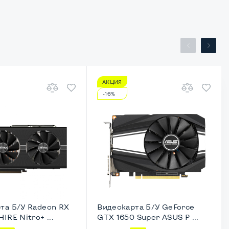
АКЦИЯ
-16%
та Б/У Radeon RX
Видеокарта Б/У GeForce
IRE Nitro+ ...
GTX 1650 Super ASUS P ...