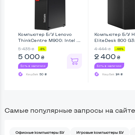
Компьютер Б/У Lenovo
Компьютер Б/У H
ThinkCentre M900: Intel ...
EliteDesk 800 G3:
...
5 435
4 444
₴
₴
-8%
-46%
5 000
2 400
₴
₴
Есть в наличии
Есть в наличии
Кешбек
50 ₴
Кешбек
24 ₴
Самые популярные запросы на сайте
Офисные компьютеры БУ
Игровые компьютеры БУ