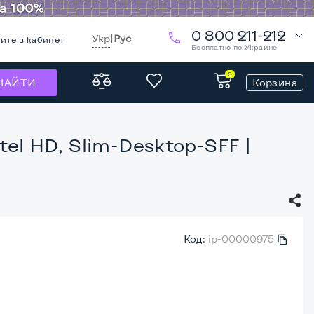
0 800 211-212
Укр
|
Рус
ите в кабинет
Бесплатно по Украине
0
Корзина
НАЙТИ
ntel HD, Slim-Desktop-SFF
|
Код:
ip-00000975