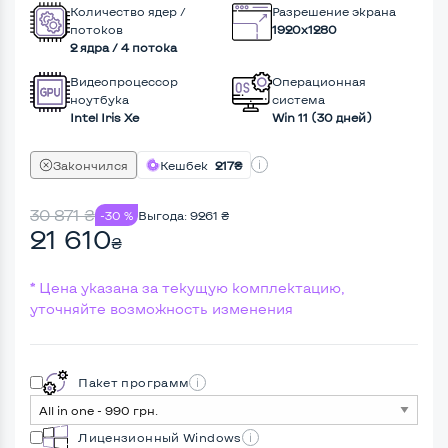
Количество ядер /
Разрешение экрана
потоков
1920x1280
2 ядра / 4 потока
Видеопроцессор
Операционная
ноутбука
система
Intel Iris Xe
Win 11 (30 дней)
Закончился
Кешбек
217₴
30 871
₴
-30 %
Выгода:
9261
₴
21 610
₴
* Цена указана за текущую комплектацию,
уточняйте возможность изменения
Пакет программ
Лицензионный Windows