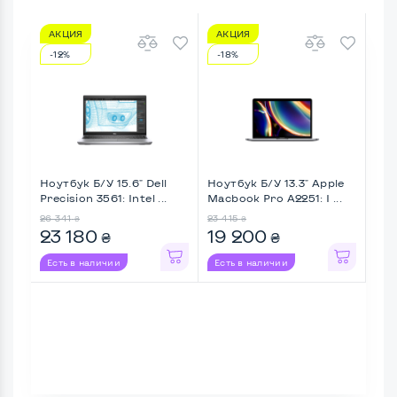
АКЦИЯ
АКЦИЯ
А
-12%
-18%
-5
Ноутбук Б/У 15.6" Dell
Ноутбук Б/У 13.3" Apple
Ноу
Precision 3561: Intel ...
Macbook Pro A2251: I ...
Mic
Lapt
26 341
23 415
38 6
₴
₴
23 180
19 200
18
₴
₴
Есть в наличии
Есть в наличии
Ес