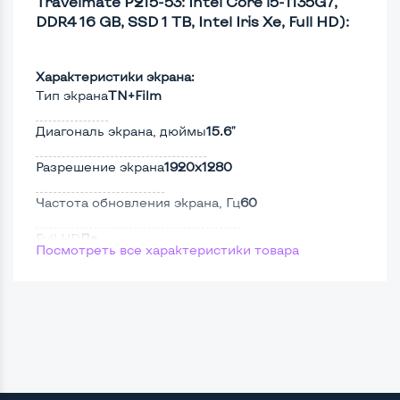
Travelmate P215-53: Intel Core i5-1135G7,
DDR4 16 GB, SSD 1 TB, Intel Iris Xe, Full HD):
Характеристики экрана:
Тип экрана
TN+Film
Диагональ экрана, дюймы
15.6"
Разрешение экрана
1920x1280
Частота обновления экрана, Гц
60
Full HD
Да
Посмотреть все характеристики товара
Сенсорный, touch экран
Нет
Screen 360
Нет
Поверхность дисплея
Матовая