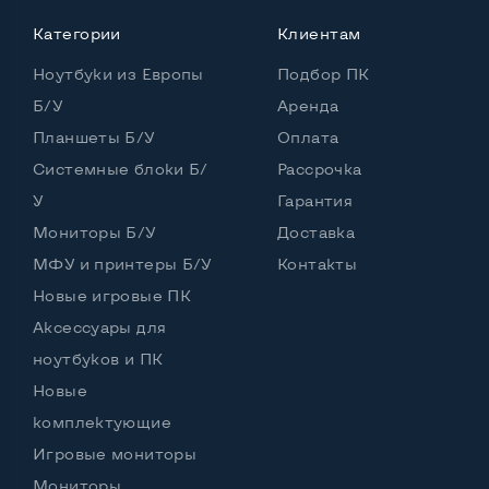
Мощность:
Категории
Клиентам
Процессор
Intel Core i5-1135G7
Ноутбуки из Европы
Подбор ПК
Количество ядер / потоков
2 ядра / 4 потока
Б/У
Аренда
Планшеты Б/У
Оплата
Частота процессора (базовая-максимальная)
Системные блоки Б/
Рассрочка
Intel Core i5-1135G7 (2,40 - 4,20 GHz)
У
Гарантия
Тип оперативной памяти
DDR4
Мониторы Б/У
Доставка
Объем оперативной памяти
16 GB
МФУ и принтеры Б/У
Контакты
Новые игровые ПК
Тип накопителя
SSD M.2 2280
Аксессуары для
Объем накопителя
SSD 1 TB
ноутбуков и ПК
Объем HDD
Новые
комплектующие
Количество слотов M_2
0
Игровые мониторы
Мониторы