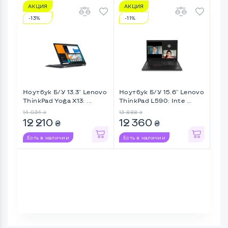
АКЦИЯ
АКЦИЯ
А
-13%
-11%
-1
Ноутбук Б/У 13.3" Lenovo
Ноутбук Б/У 15.6" Lenovo
Ноу
ThinkPad Yoga X13: ...
ThinkPad L590: Inte ...
Thi
14 034
13 888
13 9
₴
₴
12 210
12 360
12
₴
₴
Есть в наличии
Есть в наличии
Ес