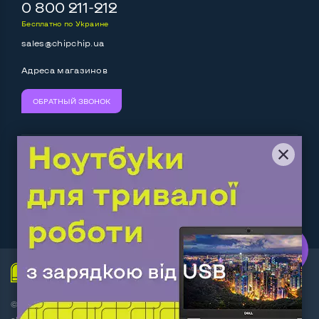
Выход mini Display port
Нет
0 800 211-212
Бесплатно по Украине
Выход HDMI
Да
sales@chipchip.ua
Разъем для карт SD/SDHC
Да
Адреса магазинов
Разъем для наушников 3.5 мм
Да
ОБРАТНЫЙ ЗВОНОК
Разъем для микрофона
Нет
Выход Gigabit Ethernet LAN
Да
Мы принимаем:
Следите за нами:
Выход USB 2_0
2-4 шт
Выход USB 3_0
1 шт
Work.ua
— самий кльовий
наш партнер
Выход Com Port
Нет
Беспроводные подключения:
© Интернет-магазин ChipChip - компьютерная техника и
Wi-Fi
Да
аксессуары 2014-2026