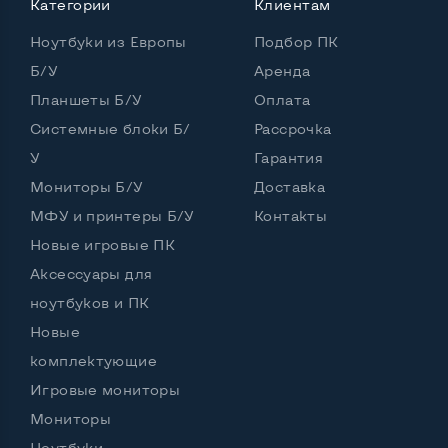
Категории
Клиентам
Количество ядер / потоков
4 ядра / 8 потоков
Ноутбуки из Европы
Подбор ПК
Частота процессора (базовая-максимальная)
Б/У
Аренда
Планшеты Б/У
Оплата
AMD Ryzen 5 2500U (2,00 - 3,60 GHz)
Тип оперативной памяти
DDR4
Системные блоки Б/
Рассрочка
У
Гарантия
Тип накопителя
SSD+HDD
Мониторы Б/У
Доставка
Количество слотов M_2
0
МФУ и принтеры Б/У
Контакты
Новые игровые ПК
Аксессуары для
Возможности видеокарты:
ноутбуков и ПК
Тип видеокарты
Дискретный
Новые
Видеопроцессор ноутбука
AMD Radeon 530
комплектующие
Игровые мониторы
Размер видеопамяти, Гб
2
Мониторы
Ноутбуки