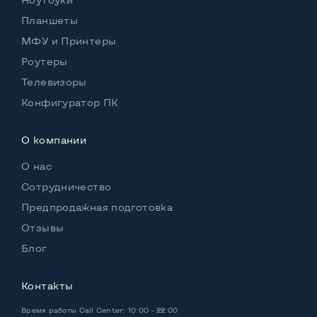
Планшеты
Удобство пользования:
МФУ и Принтеры
Материал корпуса
Пластик
Роутеры
Подсветка клавиатуры
Нет
Телевизоры
Русские и украинские буквы на клавиатуре
Да
Конфигуратор ПК
Полноразмерная клавиатура NumberPad
Да
О компании
Оптический привод
Нет
О нас
Операционная система
Win 10 (30 дней)
Сотрудничество
Предпродажная подготовка
Отзывы
Разъемы подключения:
Блог
Выход VGA
Нет
Контакты
Выход Display port
Нет
Время работы
Call Center: 10:00 - 22:00