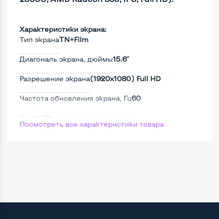
Характеристики экрана:
Тип экрана
TN+Film
Диагональ экрана, дюймы
15.6"
Разрешение экрана
(1920х1080) Full HD
Частота обновления экрана, Гц
60
Full HD
Да
Посмотреть все характеристики товара
Сенсорный, touch экран
Нет
Поверхность дисплея
Матовая
Мощность:
Процессор
AMD Ryzen 5 2500U