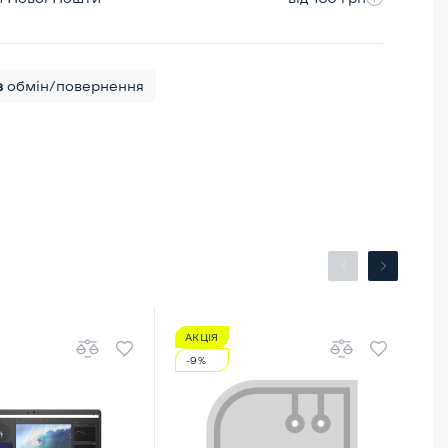
в
обмін/повернення
АКЦІЯ
А
-9%
-