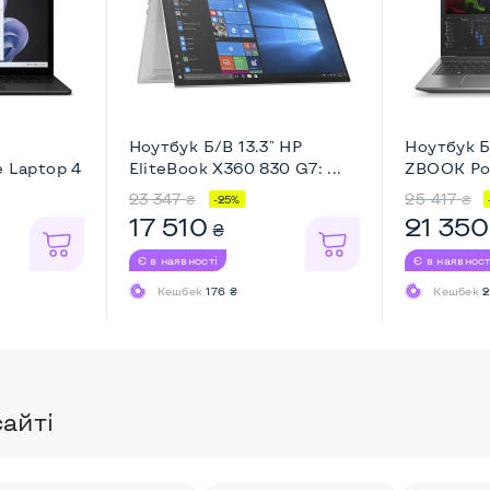
Ноутбук Б/В 13.3" HP
Ноутбук Б
e Laptop 4
EliteBook X360 830 G7: ...
ZBOOK Powe
23 347
25 417
₴
₴
-25%
17 510
21 350
₴
Є в наявності
Є в наявност
Кешбек
176 ₴
Кешбек
2
айті