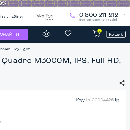
0 800 211-212
Укр
|
Рус
іть в кабінет
Безкоштовно по Україні
0
Кошик
ЗНАЙТИ
ebcam, Key Light
a Quadro M3000M, IPS, Full HD,
Код:
ip-00004426