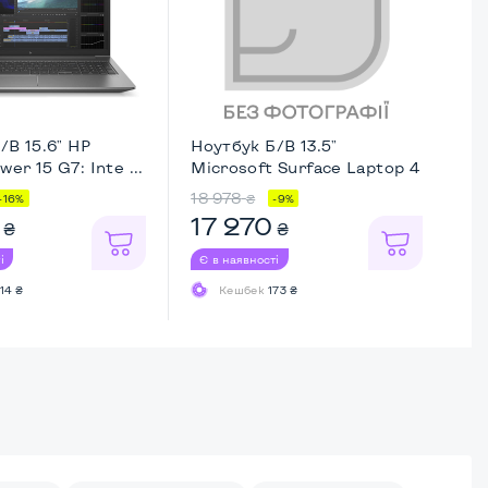
/В 15.6" HP
Ноутбук Б/В 13.5"
Но
r 15 G7: Inte ...
Microsoft Surface Laptop 4
Th
...
18 978
24
₴
-16%
-9%
17 270
2
₴
₴
і
Є в наявності
Є 
14 ₴
Кешбек
173 ₴