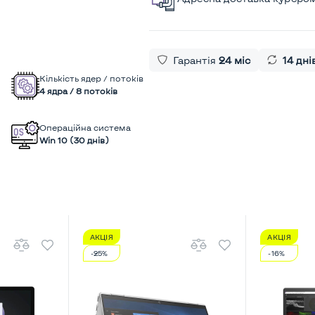
Гарантія
24 міс
14 дні
Кількість ядер / потоків
4 ядра / 8 потоків
Операційна система
Win 10 (30 днів)
АКЦІЯ
АКЦІЯ
-25%
-16%