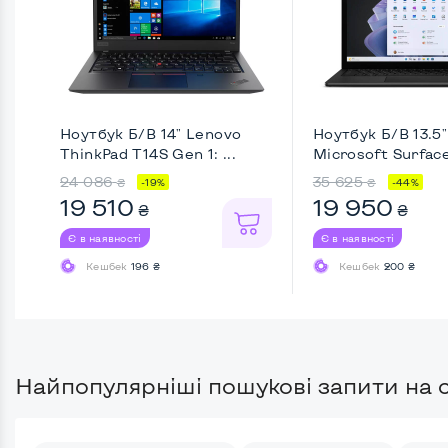
Ноутбук Б/В 14" Lenovo
Ноутбук Б/В 13.5"
ThinkPad T14S Gen 1: ...
Microsoft Surfac
...
24 086
35 625
₴
₴
-19%
-44%
19 510
19 950
₴
₴
Є в наявності
Є в наявності
Кешбек
196 ₴
Кешбек
200 ₴
Найпопулярніші пошукові запити на с