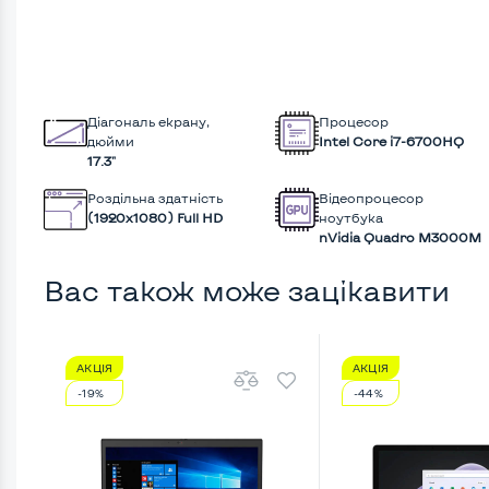
Діагональ екрану,
Процесор
дюйми
Intel Core i7-6700HQ
17.3"
Роздільна здатність
Відеопроцесор
(1920х1080) Full HD
ноутбука
nVidia Quadro M3000M
Вас також може зацікавити
АКЦІЯ
АКЦІЯ
-19%
-44%