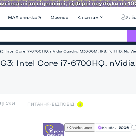
MAX знижка %
Оренда
Клієнтам
Увійд
3: Intel Core i7-6700HQ, nVidia Quadro M3000M, IPS, Full HD, No W
G3: Intel Core i7-6700HQ, nVidi
ІДГУКИ
ПИТАННЯ-ВІДПОВІДІ
2
Закінчився
Кешбек
200₴