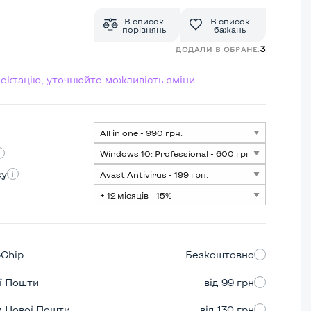
В список
В список
порівнянь
бажань
3
ДОДАЛИ В ОБРАНЕ:
лектацію, уточнюйте можливість зміни
су
pChip
Безкоштовно
ої Пошти
від 99 грн
м Нової Пошти
від 130 грн