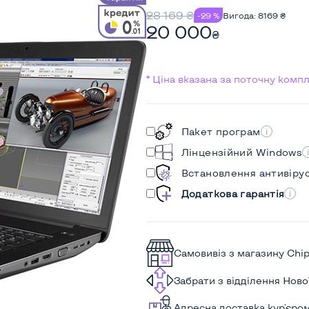
28 169
₴
-29 %
Вигода:
8169
₴
20 000
₴
* Ціна вказана за поточну комп
Пакет програм
Лінцензійний Windows
Встановлення антивіру
Додаткова гарантія
Самовивіз з магазину Chi
Забрати з відділення Нов
Адресна доставка кур'єро