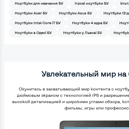
Ноутбуки для навчання БУ
Iгрові ноутбуки БУ
Ульт
Ноутбуки Acer БУ
Ноутбуки Asus БУ
Ноутбуки 13 
Ноутбуки Intel Core i7 БУ
Ноутбуки 4 ядра БУ
Ноут
Ноутбуки в Одесі БУ
Ноутбуки у Львові БУ
Ноутбук
Увлекательный мир на
Окунитесь в захватывающий мир контента с ноутбу
дюймовым экраном с технологией IPS и разрешением
высокой детализацией и широкими углами обзора, ко
фильмы, игры или профессио