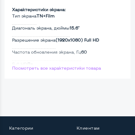
Характеристики экрана:
Тип экрана
TN+Film
Диагональ экрана, дюймы
15.6"
Разрешение экрана
(1920х1080) Full HD
Частота обновления экрана, Гц
60
Full HD
Да
Посмотреть все характеристики товара
Сенсорный, touch экран
Нет
Поверхность дисплея
Матовая
Мощность:
Процессор
Intel Core i5-6200U
Категории
Клиентам
Количество ядер / потоков
2 ядра / 4 потока