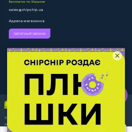
Бесплатно по Украине
Выход HDMI
Да
sales@chipchip.ua
Разъем для карт SD/SDHC
Да
Адреса магазинов
Разъем для наушников 3.5 мм
Да
ОБРАТНЫЙ ЗВОНОК
Разъем для микрофона
Да
Выход Gigabit Ethernet LAN
Да
Мы принимаем:
Следите за нами:
Выход USB 2_0
2-4 шт
Выход USB 3_0
1 шт
Work.ua
— самий кльовий
наш партнер
Выход Com Port
Нет
Беспроводные подключения:
© Интернет-магазин ChipChip - компьютерная техника и
Wi-Fi
Да
аксессуары 2014-2026
Bluetooth
Да
4 пользователя добавили этот товар в корзину