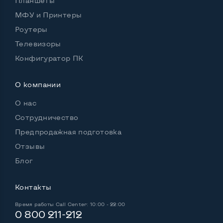
Планшеты
Удобство пользования:
МФУ и Принтеры
Материал корпуса
Пластик
Роутеры
Подсветка клавиатуры
Нет
Телевизоры
Русские и украинские буквы на клавиатуре
Да
Конфигуратор ПК
Полноразмерная клавиатура NumberPad
Да
О компании
Оптический привод
Нет
О нас
Операционная система
Win 10 (30 дней)
Сотрудничество
Предпродажная подготовка
Отзывы
Разъемы подключения:
Блог
Выход VGA
Да
Контакты
Выход Display port
Нет
Время работы
Call Center: 10:00 - 22:00
Выход mini Display port
Нет
0 800 211-212