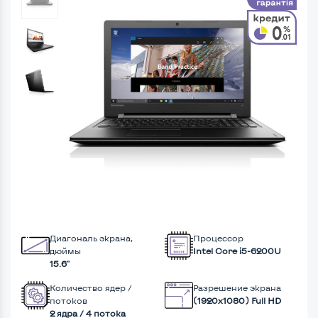
Диагональ экрана,
Процессор
дюймы
Intel Core i5-6200U
15.6"
Количество ядер /
Разрешение экрана
потоков
(1920х1080) Full HD
2 ядра / 4 потока