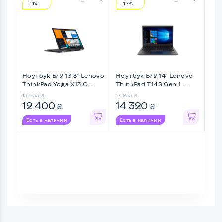
-11%
-17%
-5
Ноутбук Б/У 13.3" Lenovo
Ноутбук Б/У 14" Lenovo
Ноу
ThinkPad Yoga X13 G ...
ThinkPad T14S Gen 1: ...
Thi
13 933
17 253
12 5
₴
₴
12 400
14 320
11
₴
₴
Есть в наличии
Есть в наличии
Ес