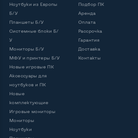
Ноутбуки из Европы
Подбор ПК
Частота процессора (базовая-максимальная)
Б/У
Аренда
Планшеты Б/У
Оплата
Intel Core i5-6200U (2,30 - 2,80 GHz)
Тип оперативной памяти
DDR3
Системные блоки Б/
Рассрочка
У
Гарантия
Тип накопителя
SSD 2,5" или HDD
Мониторы Б/У
Доставка
Количество слотов M_2
0
МФУ и принтеры Б/У
Контакты
Новые игровые ПК
Аксессуары для
Возможности видеокарты:
ноутбуков и ПК
Тип видеокарты
Встроенный
Новые
Видеопроцессор ноутбука
Intel HD
комплектующие
Игровые мониторы
Размер видеопамяти, Гб
1
Мониторы
Ноутбуки