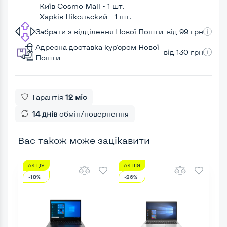
Київ Cosmo Mall - 1 шт.
Харків Нікольский - 1 шт.
Забрати з відділення Нової Пошти
від 99 грн
Адресна доставка кур'єром Нової
від 130 грн
Пошти
Гарантія
12 міс
14 днів
обмін/повернення
Вас також може зацікавити
АКЦІЯ
АКЦІЯ
АК
-18%
-26%
-2