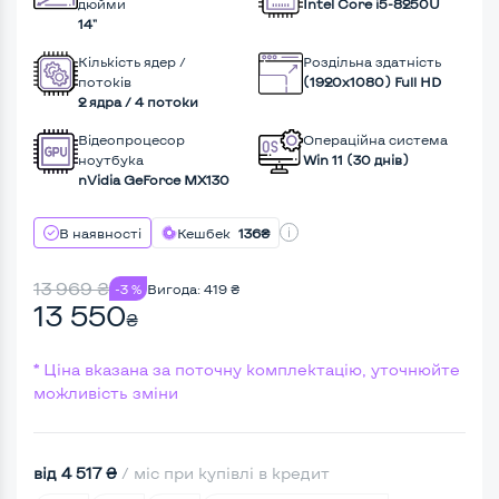
дюйми
Intel Core i5-8250U
14"
Кількість ядер /
Роздільна здатність
потоків
(1920х1080) Full HD
2 ядра / 4 потоки
Відеопроцесор
Операційна система
ноутбука
Win 11 (30 днів)
nVidia GeForce MX130
В наявності
Кешбек
136₴
13 969
₴
-3 %
Вигода:
419
₴
13 550
₴
* Ціна вказана за поточну комплектацію, уточнюйте
можливість зміни
від 4 517 ₴
/ міс при купівлі в кредит