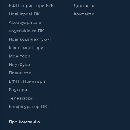
БФП і принтери Б/В
Доставка
Intel Core i5-8250U (1,60 - 3,40 GHz)
Тип оперативної пам'яті
DDR4
Нові ігрові ПК
Контакти
Аксесуари для
Обʼєм оперативної памʼяті
8 GB
ноутбуків та ПК
Тип накопичувача
SSD M.2 2280
Нові комплектуючі
Обʼєм накопичувача
SSD 128 GB
Ігрові монітори
Монітори
Обʼєм HDD
Ноутбуки
Кількість слотів М_2
1
Планшети
БФП і Принтери
Роутери
Можливості відеокарти:
Телевізори
Тип відеокарти
Дискретний
Конфігуратор ПК
Відеопроцесор ноутбука
nVidia GeForce MX130
Про компанію
Розмір відеопам'яті, Гб
2