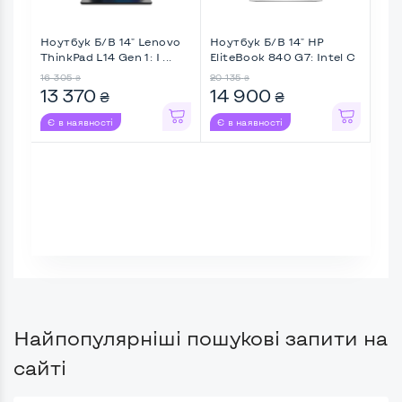
Ноутбук Б/В 14" Lenovo
Ноутбук Б/В 14" HP
Ноу
ThinkPad L14 Gen 1: I ...
EliteBook 840 G7: Intel C
Lati
...
16 305
20 135
20 
₴
₴
13 370
14 900
14
₴
₴
Є в наявності
Є в наявності
Є в
Найпопулярніші пошукові запити на
сайті