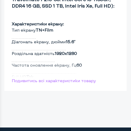
DDR4 16 GB, SSD 1 TB, Intel Iris Xe, Full HD):
Характеристики екрану:
Тип екрану
TN+Film
Діагональ екрану, дюйми
15.6"
Роздільна здатність
1920x1280
Частота оновлення екрану, Гц
60
Full HD
Так
Подивитись всі характеристики товару
Сенсорний, touch екран
Ні
Screen 360
Ні
Поверхня дисплею
Матова