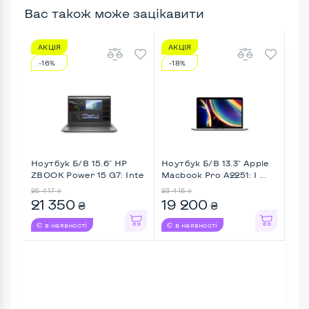
Вас також може зацікавити
АКЦІЯ
АКЦІЯ
АК
-16%
-18%
-1
Ноутбук Б/В 15.6" HP
Ноутбук Б/В 13.3" Apple
Ноу
ZBOOK Power 15 G7: Inte
Macbook Pro A2251: I ...
Thin
...
25 417
23 415
24 
₴
₴
21 350
19 200
19
₴
₴
Є в наявності
Є в наявності
Є в