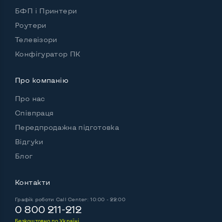
БФП і Принтери
Можливості відеокарти:
Тип відеокарти
Вбудований
Роутери
Телевізори
Відеопроцесор ноутбука
Intel Iris Xe
Конфігуратор ПК
Розмір відеопам'яті, Гб
Динамічний
Про компанію
Про нас
Зручність користування:
Співпраця
Матеріал корпусу
Пластик
Передпродажна підготовка
Підсвітка клавіатури
Ні
Відгуки
Блог
Українські та російські літери на клавіатурі
Так
Повнорозмірна клавіатура NumberPad
Так
Контакти
Оптичний привід
Так
Графік роботи
Call Center: 10:00 - 22:00
0 800 211-212
Операційна система
Win 11 (30 днів)
Безкоштовно по Україні