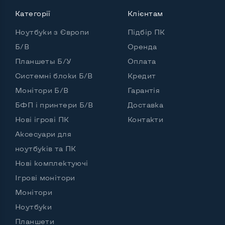
Потужність:
Категорії
Клієнтам
Процесор
Intel Core i5-1135G7
Ноутбуки з Європи
Підбір ПК
Кількість ядер / потоків
2 ядра / 4 потоки
Б/В
Оренда
Планшеты Б/У
Оплата
Частота процесора (базова-максимальна)
Системні блоки Б/В
Кредит
Intel Core i5-1135G7 (2,40 - 4,20 GHz)
Монітори Б/В
Гарантія
Тип оперативної пам'яті
DDR4
БФП і принтери Б/В
Доставка
Обʼєм оперативної памʼяті
16 GB
Нові ігрові ПК
Контакти
Аксесуари для
Тип накопичувача
SSD M.2 2280
ноутбуків та ПК
Обʼєм накопичувача
SSD 1 TB
Нові комплектуючі
Обʼєм HDD
Ігрові монітори
Монітори
Кількість слотів М_2
0
Ноутбуки
Планшети