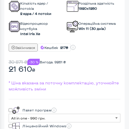
Кількість ядер /
Роздільна здатність
потоків
1920x1280
2 ядра / 4 потоки
Відеопроцесор
Операційна система
ноутбука
Win 11 (30 днів)
Intel Iris Xe
Закінчився
Кешбек
217₴
30 871
₴
-30 %
Вигода:
9261
₴
21 610
₴
* Ціна вказана за поточну комплектацію, уточнюйте
можливість зміни
Пакет програм
Лінцензійний Windows