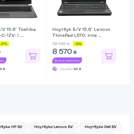
/У 15.6" Toshiba
Ноутбук Б/У 15.6" Lenovo
Но
C-1ZV: I ...
ThinkPad L570: Inte ...
Th
12 791
8 
₴
-37%
-33%
8 570
7
₴
₴
чии
Есть в наличии
Ес
8 ₴
Кешбек
86 ₴
тбуки HP БУ
Ноутбуки Lenovo БУ
Ноутбуки Dell БУ