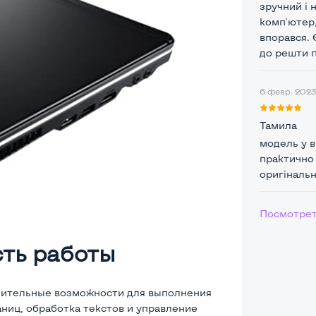
зручний і 
комп'ютер,
впорався. 
до решти 
6 февр. 2023 
Тамила
модель у в
практично 
оригінальн
Посмотрет
сть работы
слительные возможности для выполнения
аниц, обработка текстов и управление