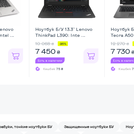
Lenovo
Ноутбук Б/У 13.3" Lenovo
Ноутбук Б
tel ...
ThinkPad L390: Inte ...
Tecra A50-
10 068
12 270
₴
₴
-26%
7 450
7 730
₴
Есть в наличии
Есть в нали
Кешбек
75 ₴
Кешбек
7
рабуки, тонкие ноутбуки БУ
Защищенные ноутбуки БУ
Ноу