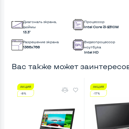
Диагональ экрана,
Процессор
дюймы
Intel Core i3-2310M
13.3"
Разрешение экрана
Видеопроцессор
1366x768
ноутбука
Intel HD
Вас также может заинтересо
АКЦИЯ
АКЦИЯ
-8%
-17%