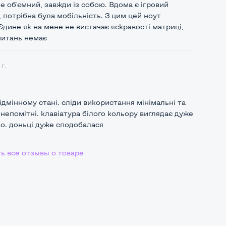
не об'ємний, завжди із собою. Вдома є ігровий
 потрібна була мобільність. З цим цей ноут
Єдине як на мене не вистачає яскравості матриці,
питань немає
г.
ідмінному стані. сліди використання мінімальні та
непомітні. клавіатура білого кольору виглядає дуже
о. доньці дуже сподобалася
ь все отзывы о товаре