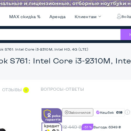
и
MAX скидка %
Аренда
Клиентам
Войд
ok S761: Intel Core i3-2310M, Intel HD, 4G (LTE)
ok S761: Intel Core i3-2310M, Int
ВОПРОСЫ-ОТВЕТЫ
ОТЗЫВЫ
2
Закончился
Кешбек
61₴
12 449
₴
-51 %
Выгода:
6349
₴