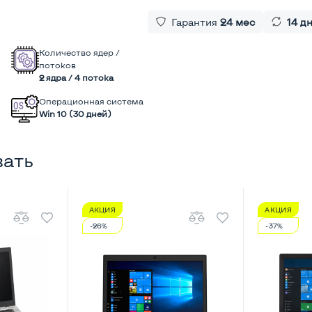
Гарантия
24 мес
14 д
Количество ядер /
потоков
2 ядра / 4 потока
Операционная система
Win 10 (30 дней)
вать
АКЦИЯ
АКЦИЯ
-26%
-37%