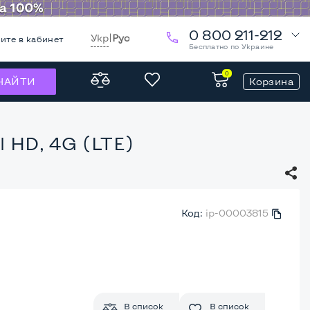
0 800 211-212
Укр
|
Рус
ите в кабинет
Бесплатно по Украине
0
Корзина
НАЙТИ
el HD, 4G (LTE)
Код:
ip-00003815
В список
В список