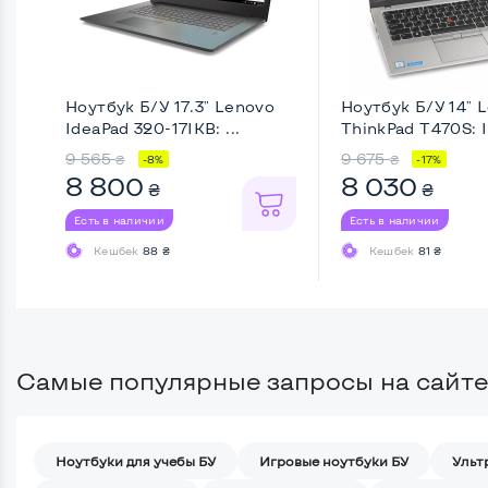
Ноутбук Б/У 17.3" Lenovo
Ноутбук Б/У 14" 
IdeaPad 320-17IKB: ...
ThinkPad T470S: In
9 565
9 675
₴
₴
-8%
-17%
8 800
8 030
₴
₴
Есть в наличии
Есть в наличии
Кешбек
88 ₴
Кешбек
81 ₴
Самые популярные запросы на сайте
Ноутбуки для учебы БУ
Игровые ноутбуки БУ
Ульт