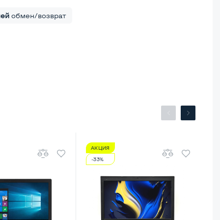
ней
обмен/возврат
АКЦИЯ
А
-33%
-