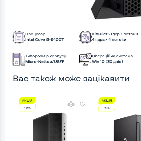
Процесор
Кількість ядер / потоків
Intel Core i5-6400T
4 ядра / 4 потоки
Типорозмір корпусу
Операційна система
Micro-Nettop/USFF
Win 10 (30 днів)
Вас також може зацікавити
АКЦІЯ
АКЦІЯ
-46%
-16%