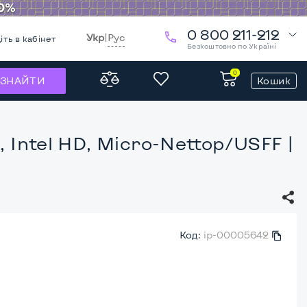
0 800 211-212
Укр
|
Рус
іть в кабінет
Безкоштовно по Україні
0
Кошик
ЗНАЙТИ
, Intel HD, Micro-Nettop/USFF
|
Код:
ip-00005642