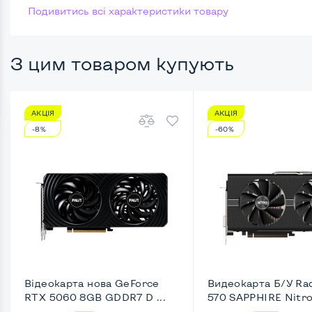
Подивитись всі характеристики товару
Размер памяти
Жесткий диск
З цим товаром купують
Можливості відеокарти:
АКЦІЯ
АКЦІЯ
Тип відеокарти
Встро
-8%
-60%
Відеопроцесор системного блоку
Intel 
Розмір відеопам'яті, Гб
Динам
Зручність користування:
Типорозмір корпусу
Micro-
Кріплення для монітору ззаду
Ні
Відеокарта нова GeForce
Видеокарта Б/У Ra
RTX 5060 8GB GDDR7 D ...
570 SAPPHIRE Nitro+
Оптичний привід
Ні