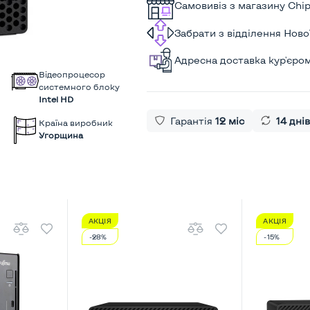
Самовивіз з магазину Chi
Забрати з відділення Нов
Адресна доставка кур'єро
Відеопроцесор
системного блоку
Intel HD
Гарантія
12 міс
14 днів
Країна виробник
Угорщина
АКЦІЯ
АКЦІЯ
-28%
-15%