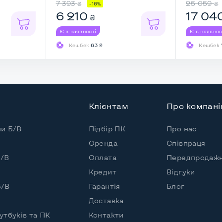
7 393
25 059
₴
₴
-16%
6 210
17 04
₴
 (30 днів)
Є в наявності
Є в наявнос
Кешбек
63 ₴
Кешбек
Клієнтам
Про компан
пи Б/В
Підбір ПК
Про нас
Оренда
Співпраця
Б/В
Оплата
Передпродажн
Кредит
Відгуки
Б/В
Гарантія
Блог
переду
Доставка
утбуків та ПК
Контакти