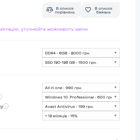
В список
В список
порівнянь
бажань
лектацію, уточнюйте можливість зміни
су