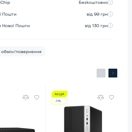
pChip
Безкоштовно
ої Пошти
від 99 грн
м Нової Пошти
від 130 грн
обмін/повернення
АКЦІЯ
А
-11%
-