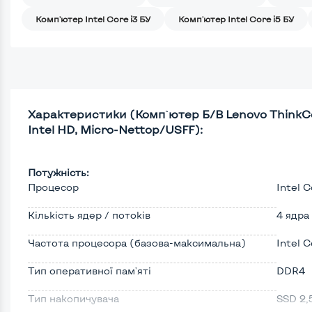
Комп'ютер Intel Core i3 БУ
Комп'ютер Intel Core i5 БУ
Характеристики (Комп`ютер Б/В Lenovo ThinkCen
Intel HD, Micro-Nettop/USFF):
Потужність:
Процесор
Intel 
Кількість ядер / потоків
4 ядра
Частота процесора (базова-максимальна)
Intel 
Тип оперативної пам'яті
DDR4
Тип накопичувача
SSD 2,