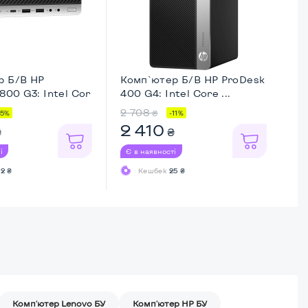
р Б/В HP
Комп`ютер Б/В HP ProDesk
Ко
800 G3: Intel Cor
400 G4: Intel Core ...
32
2 708
6 
₴
15%
-11%
2 410
4
₴
₴
і
Є в наявності
Є 
2 ₴
Кешбек
25 ₴
Комп'ютер Lenovo БУ
Комп'ютер HP БУ