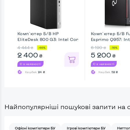
Комп`ютер Б/В HP
Комп`ютер Б/В Fu
EliteDesk 800 G3: Intel Cor
Esprimo Q957: Inte
...
4 444
6 190
₴
₴
-46%
-16%
2 400
5 200
₴
₴
Є в наявності
Є в наявності
Кешбек
24 ₴
Кешбек
52 ₴
Найпопулярніші пошукові запити на с
Офісні комп'ютери БУ
Ігрові комп'ютери БУ
Неттоп