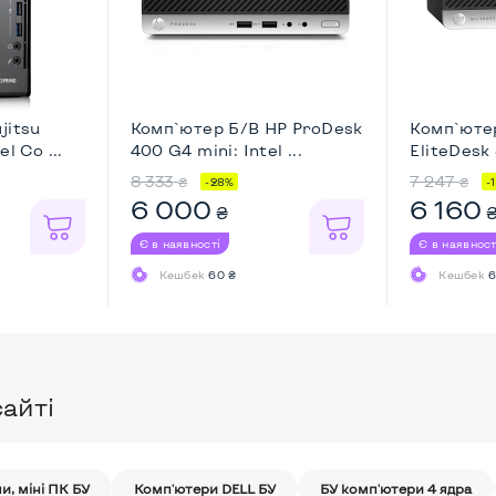
jitsu
Комп`ютер Б/В HP ProDesk
Комп`юте
l Co ...
400 G4 mini: Intel ...
EliteDesk 
...
8 333
7 247
₴
₴
-28%
-
6 000
6 160
₴
Є в наявності
Є в наявност
Кешбек
60 ₴
Кешбек
6
айті
и, міні ПК БУ
Комп'ютери DELL БУ
БУ комп'ютери 4 ядра