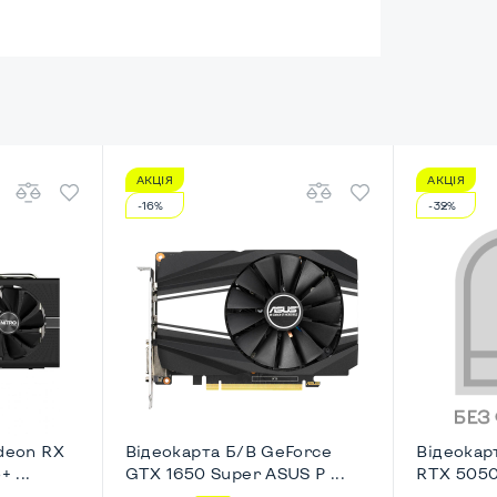
АКЦІЯ
АКЦІЯ
енный
-16%
-32%
HD
ічний
Nettop/USFF
deon RX
Відеокарта Б/В GeForce
Відеокар
 ...
GTX 1650 Super ASUS P ...
RTX 5050