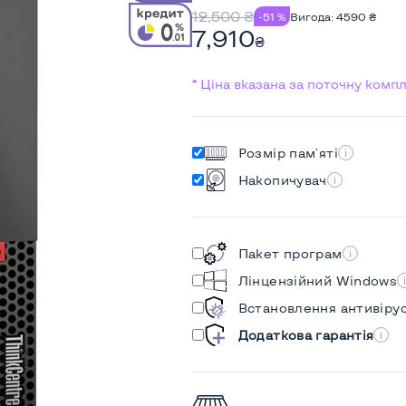
12,500
₴
-51 %
Вигода:
4590
₴
7,910
₴
* Ціна вказана за поточну комп
Розмір пам'яті
Накопичувач
Пакет програм
Лінцензійний Windows
Встановлення антивіру
Додаткова гарантія