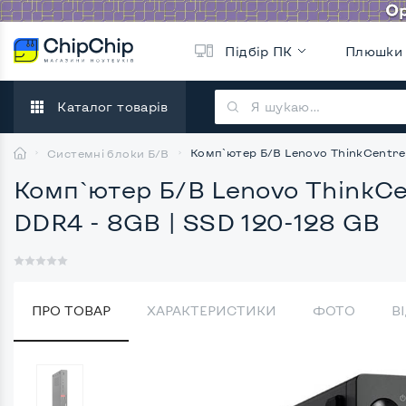
Підбір ПК
Плюшки
Каталог товарів
Комп`ютер Б/В Lenovo ThinkCentre 
Системні блоки Б/В
Комп`ютер Б/В Lenovo ThinkCen
DDR4 - 8GB | SSD 120-128 GB
ПРО ТОВАР
ХАРАКТЕРИСТИКИ
ФОТО
В