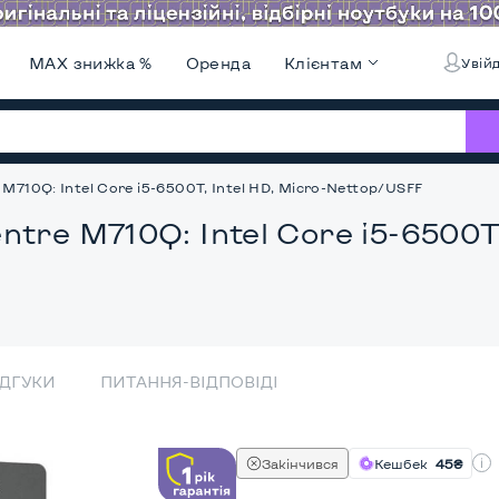
MAX знижка %
Оренда
Клієнтам
Увійд
M710Q: Intel Core i5-6500T, Intel HD, Micro-Nettop/USFF
tre M710Q: Intel Core i5-6500T
ІДГУКИ
ПИТАННЯ-ВІДПОВІДІ
Закінчився
Кешбек
45₴