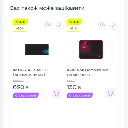
Вас також може зацікавити
АКЦІЯ
АКЦІЯ
АК
-60%
-61%
-6
Коврик Aula MP-XL
Килимок Gembird MP-
Кил
(6948391216034)
GAMEPRO-S
30
1 550
333
1 20
₴
₴
620
130
4
₴
₴
Є в наявності
Є в наявності
Є в