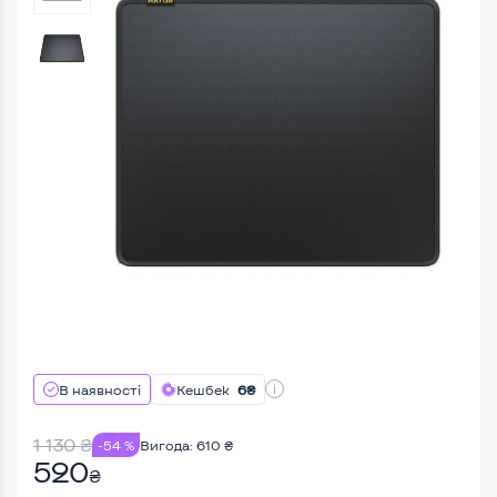
В наявності
Кешбек
6₴
1 130
₴
-54 %
Вигода:
610
₴
520
₴