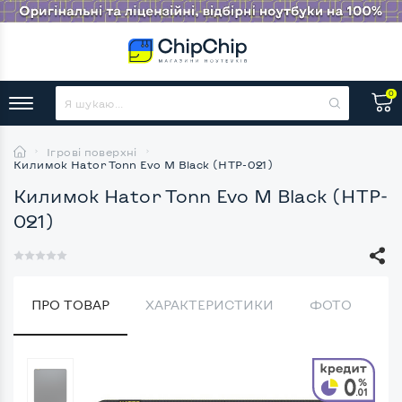
0
Ігрові поверхні
Килимок Hator Tonn Evo M Black (HTP-021)
Килимок Hator Tonn Evo M Black (HTP-
021)
ПРО ТОВАР
ХАРАКТЕРИСТИКИ
ФОТО
В