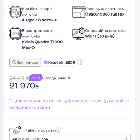
Кількість ядер /
Роздільна здатність
потоків
(1920х1080) Full HD
4 ядра / 8 потоків
Відеопроцесор
Операційна система
ноутбука
Win 11 (30 днів)
nVidia Quadro T1000
Max-Q
Закінчився
Кешбек
220₴
24 411
₴
-10 %
Вигода:
2441
₴
21 970
₴
* Ціна вказана за поточну комплектацію, уточнюйте
можливість зміни
Пакет програм