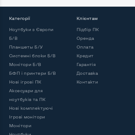
Категорії
Клієнтам
Потужність:
Ноутбуки з Європи
Підбір ПК
Процесор
Intel Core i5-10400H
Б/В
Оренда
Кількість ядер / потоків
4 ядра / 8 потоків
Планшеты Б/У
Оплата
Частота процесора (базова-максимальна)
Системні блоки Б/В
Кредит
Монітори Б/В
Гарантія
Intel Core i5-10400H (2,60 - 4,60 GHz)
БФП і принтери Б/В
Тип оперативної пам'яті
DDR4
Доставка
Нові ігрові ПК
Контакти
Обʼєм оперативної памʼяті
16 GB
Аксесуари для
Тип накопичувача
SSD M.2 2280+2,5"
ноутбуків та ПК
Нові комплектуючі
Обʼєм накопичувача
SSD 512 GB
Ігрові монітори
Обʼєм HDD
Монітори
Кількість слотів М_2
3
Ноутбуки