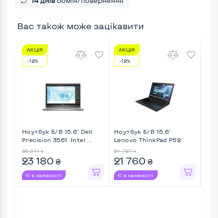
14 днів
обмін/повернення
Вас також може зацікавити
АКЦІЯ
АКЦІЯ
АК
-12%
-12%
-3
Ноутбук Б/В 15.6" Dell
Ноутбук Б/В 15.6"
Ноу
Precision 3561: Intel ...
Lenovo ThinkPad P52:
Thin
Intel ...
26 341
24 727
20 1
₴
₴
23 180
21 760
19
₴
₴
Є в наявності
Є в наявності
Є в