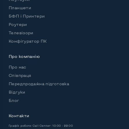
Планшети
БФП і Принтери
Роутери
Можливості відеокарти:
Тип відеокарти
Дискретний
Телевізори
Конфігуратор ПК
Відеопроцесор ноутбука
nVidia Quadro T1000 Max-Q
Про компанію
Розмір відеопам'яті, Гб
4
Про нас
Співпраця
Передпродажна підготовка
Зручність користування:
Матеріал корпусу
Метал
Відгуки
Блог
Підсвітка клавіатури
Так
Українські та російські літери на клавіатурі
Так
Контакти
Повнорозмірна клавіатура NumberPad
Так
Графік роботи
Call Center: 10:00 - 22:00