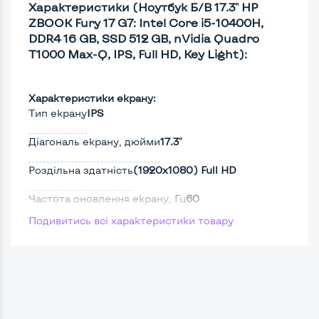
Характеристики (Ноутбук Б/В 17.3" HP
ZBOOK Fury 17 G7: Intel Core i5-10400H,
DDR4 16 GB, SSD 512 GB, nVidia Quadro
T1000 Max-Q, IPS, Full HD, Key Light):
Характеристики екрану:
Тип екрану
IPS
Діагональ екрану, дюйми
17.3"
Роздільна здатність
(1920х1080) Full HD
Частота оновлення екрану, Гц
60
Подивитись всі характеристики товару
Full HD
Так
Сенсорний, touch екран
Ні
Screen 360
Ні
Поверхня дисплею
Матова