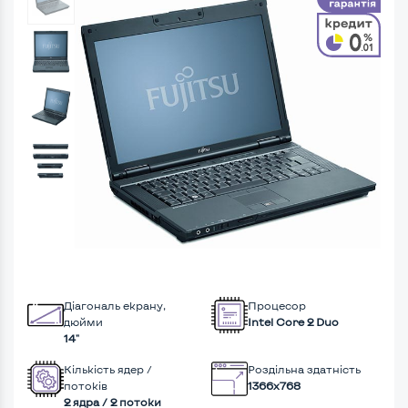
Діагональ екрану,
Процесор
дюйми
Intel Core 2 Duo
14"
Кількість ядер /
Роздільна здатність
потоків
1366x768
2 ядра / 2 потоки