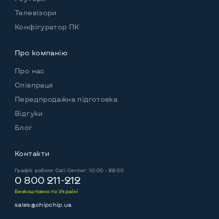
Матеріал корпусу
Пластик
Телевізори
Підсвітка клавіатури
Ні
Конфігуратор ПК
Українські та російські літери на клавіатурі
Так
Про компанію
Повнорозмірна клавіатура NumberPad
Ні
Про нас
Оптичний привід
DVD-RW
Співпраця
Передпродажна підготовка
Операційна система
Win 7 (30 днів)
Відгуки
Блог
Роз'єми підключення:
Контакти
Вихід VGA
Так
Графік роботи
Call Center: 10:00 - 22:00
Вихід Display port
Ні
0 800 211-212
Безкоштовно по Україні
Вихід mini Display port
Ні
sales@chipchip.ua
Вихід HDMI
Ні