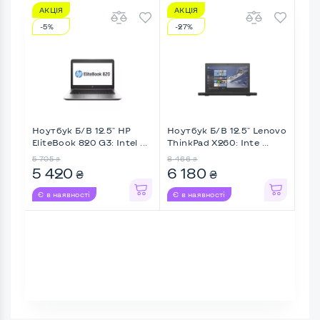
АКЦІЯ
АКЦІЯ
-5%
-27%
Ноутбук Б/В 12.5" HP
Ноутбук Б/В 12.5" Lenovo
EliteBook 820 G3: Intel ...
ThinkPad X260: Inte ...
5 705
8 466
₴
₴
5 420
6 180
₴
₴
Є в наявності
Є в наявності