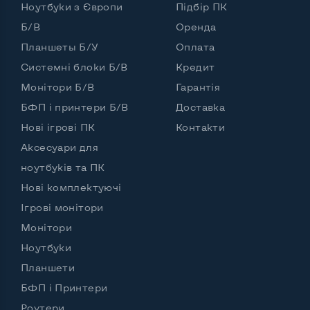
Ноутбуки з Європи
Частота процесора (базова-максимальна)
Підбір ПК
Б/В
Оренда
Intel Core 2 Duo (2,80 GHz)
Планшеты Б/У
Оплата
Тип оперативної пам'яті
DDR3
Системні блоки Б/В
Кредит
Тип накопичувача
SSD 2,5" или HDD
Монітори Б/В
Гарантія
Кількість слотів М_2
0
БФП і принтери Б/В
Доставка
Нові ігрові ПК
Контакти
Аксесуари для
Можливості відеокарти:
ноутбуків та ПК
Тип відеокарти
Вбудований
Нові комплектуючі
Ігрові монітори
Відеопроцесор ноутбука
Intel HD
Монітори
Розмір відеопам'яті, Гб
1
Ноутбуки
Планшети
БФП і Принтери
Зручність користування:
Роутери