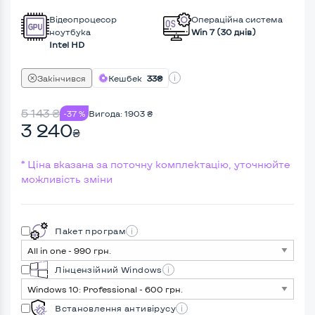
Відеопроцесор
Операційна система
ноутбука
Win 7 (30 днів)
Intel HD
Закінчився
Кешбек
33₴
5 143
₴
-37 %
Вигода:
1903
₴
3 240
₴
* Ціна вказана за поточну комплектацію, уточнюйте
можливість зміни
Пакет програм
Лінцензійний Windows
Встановлення антивірусу