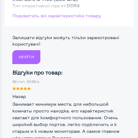
Тип оперативної пам'яті
DDR4
Подивитись всі характеристики товару
Тип накопичувача
SSD 2,5"
Размер памяти
Залишати відгуки можуть тільки зареєстровані
Жесткий диск
користувачі!
УВІЙТИ
Можливості відеокарти:
Відгуки про товар:
Тип відеокарти
Встроенный
22 лип. 2022 р.
Відеопроцесор системного блоку
Intel HD
Назар
Розмір відеопам'яті, Гб
Динамічний
Занимает минимум места. для небольшой
комнаты просто находка. его характеристик
хватает для комфортного пользования. Очень
широкий выбор портов. легко подключить и к
Зручність користування:
старым и к новым мониторам. А самое главное
Типорозмір корпусу
Micro-Nettop/USFF
уже установлена Виндовс.