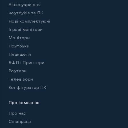
Аксесуари для
Особенности
ноутбуків та ПК
Комплектація: системний блок, кабель живлення
Нові комплектуючі
Так
Ігрові монітори
Монітори
Ноутбуки
Планшети
БФП і Принтери
Роутери
Телевізори
Конфігуратор ПК
Про компанію
Про нас
Співпраця