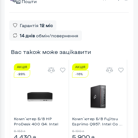
Пошти
Гарантія
12 міс
14 днів
обмін/повернення
Вас також може зацікавити
АКЦІЯ
АКЦІЯ
АК
-28%
-16%
-4
Комп`ютер Б/В HP
Комп`ютер Б/В Fujitsu
Ком
ProDesk 400 G4: Intel
Esprimo Q957: Intel Co ...
Thi
Core ...
...
6 153
6 190
9 9
₴
₴
4 430
5 200
5 
₴
₴