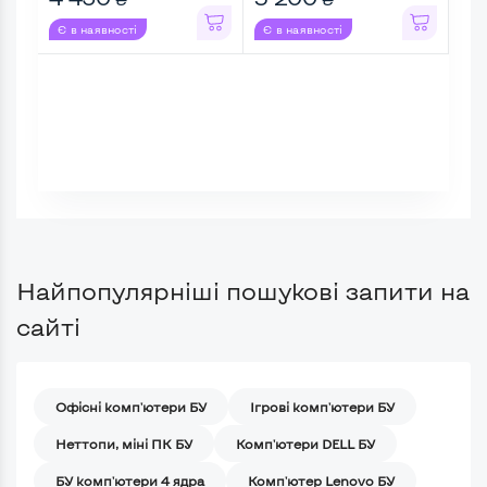
Є в наявності
Є в наявності
Є в
Найпопулярніші пошукові запити на
сайті
Офісні комп'ютери БУ
Ігрові комп'ютери БУ
Неттопи, міні ПК БУ
Комп'ютери DELL БУ
БУ комп'ютери 4 ядра
Комп'ютер Lenovo БУ