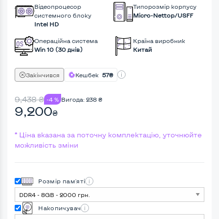
Відеопроцесор
Типорозмір корпусу
системного блоку
Micro-Nettop/USFF
Intel HD
Операційна система
Країна виробник
Win 10 (30 днів)
Китай
Закінчився
Кешбек
57₴
9,438
₴
-4 %
Вигода:
238
₴
9,200
₴
* Ціна вказана за поточну комплектацію, уточнюйте
можливість зміни
Розмір пам'яті
Накопичувач