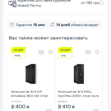
Адресная доставка курьером
от 130 грн
Новой Почты
Гарантия
12 мес
14 дней
обмен/возврат
Вас также может заинтересовать
АКЦИЯ
АКЦИЯ
А
-46%
-8%
-1
Компьютер Б/У HP
Компьютер Б/У DELL
Ком
EliteDesk 800 G3: Intel
OptiPlex 3050: Intel Core
Pro
Cor ...
...
Core
4 444
2 620
2 70
₴
₴
2 400
2 410
2 
₴
₴