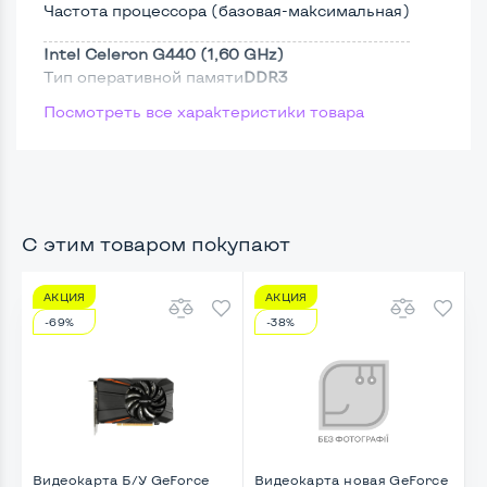
Частота процессора (базовая-максимальная)
Intel Celeron G440 (1,60 GHz)
Тип оперативной памяти
DDR3
Посмотреть все характеристики товара
Тип накопителя
SSD 2,5"
Размер памяти
Жесткий диск
С этим товаром покупают
АКЦИЯ
АКЦИЯ
Возможности видеокарты:
-69%
-38%
Тип видеокарты
Встроенный
Видеопроцессор системного блока
Intel HD
Размер видеопамяти, Гб
1
Видеокарта Б/У GeForce
Видеокарта новая GeForce
В