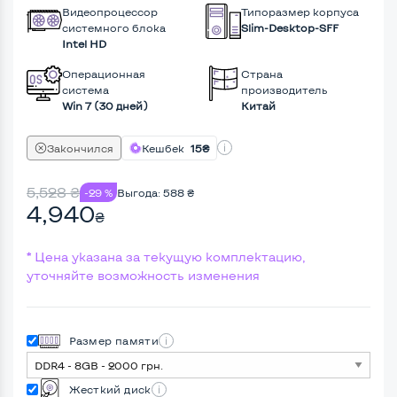
Видеопроцессор
Типоразмер корпуса
системного блока
Slim-Desktop-SFF
Intel HD
Операционная
Страна
система
производитель
Win 7 (30 дней)
Китай
Закончился
Кешбек
15₴
5,528
₴
-29 %
Выгода:
588
₴
4,940
₴
* Цена указана за текущую комплектацию,
уточняйте возможность изменения
Размер памяти
Жесткий диск