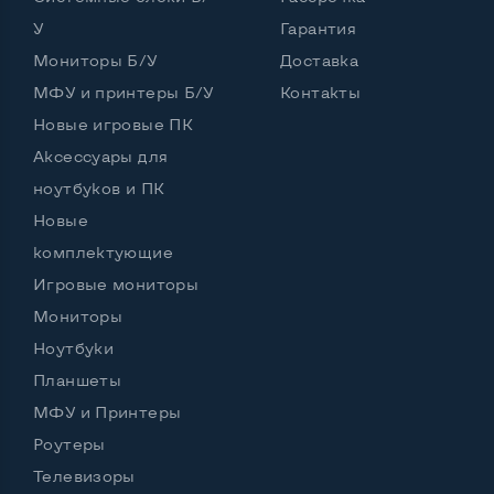
У
Гарантия
Port для клавиатуры PS/2
Да
Мониторы Б/У
Доставка
Разъем для микрофона и наушников
МФУ и принтеры Б/У
Контакты
Да, спереди и сзади
Новые игровые ПК
Выход Gigabit Ethernet LAN
Да
Аксессуары для
Выход USB 2_0
5 шт и более
ноутбуков и ПК
Новые
Выход USB 3_0
2-4 шт
комплектующие
Выход Com Port
Да
Игровые мониторы
Мониторы
Ноутбуки
Остальные возможности:
Планшеты
Страна производитель
Китай
МФУ и Принтеры
Мощность блока питания, Вт
240
Роутеры
Телевизоры
Внешний блок питания
Нет