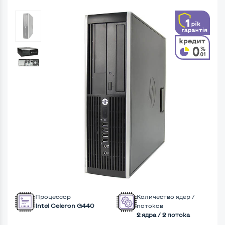
Процессор
Количество ядер /
Intel Celeron G440
потоков
2 ядра / 2 потока