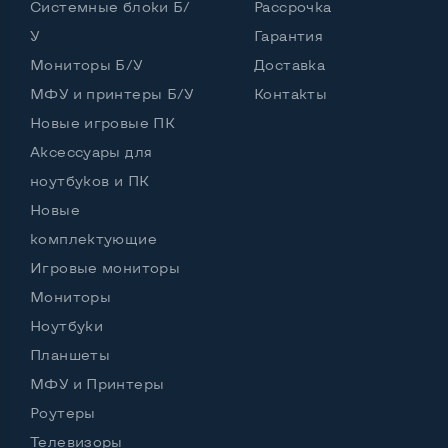
Системные блоки Б/
Рассрочка
У
Гарантия
Интерфейс подключения Display port
Нет
Мониторы Б/У
Доставка
Возможность вывода USB-разъемов на монитор
МФУ и принтеры Б/У
Контакты
Да, 2 шт.
Новые игровые ПК
Аксессуары для
ноутбуков и ПК
Остальные возможности:
Новые
Блок питания
Встроенный
комплектующие
Регулировка положения дисплея
Игровые мониторы
Наклон, вперед назад
Мониторы
Встроенные динамики
Нет
Ноутбуки
Особенности (изогнутый экран, цвет и пр.)
Планшеты
МФУ и Принтеры
Цвет
Черный
Роутеры
Комплектация: Монитор, кабель питания
Да
Телевизоры