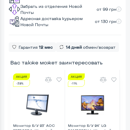
Забрать из отделения Новой
от 99 грн
Почты
Адресная доставка курьером
от 130 грн
Новой Почты
Гарантия
12 мес
14 дней
обмен/возврат
Вас также может заинтересовать
АКЦИЯ
АКЦИЯ
А
-32%
-11%
-4
Монитор Б/У 23" AOC
Монитор Б/У 24" LG
Мон