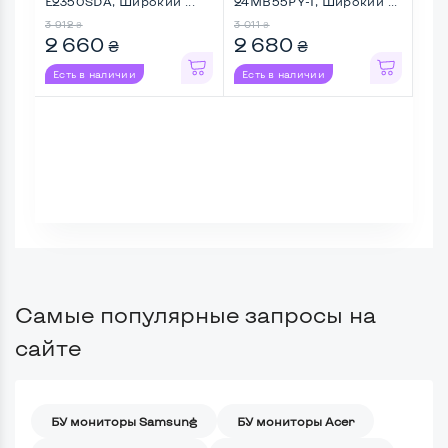
E2350SDA, Широкий ...
24MB55PY-I, Широкий ...
Fla
Шир
3 912
3 011
1 75
₴
₴
2 660
2 680
1 
₴
₴
Есть в наличии
Есть в наличии
Ес
Самые популярные запросы на
сайте
БУ мониторы Samsung
БУ мониторы Acer