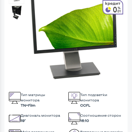
Тип матрицы
Тип подсветки
монитора
монитора
TN+Film
CCFL
Диагональ монитора
Соотношение сторон
19"
16:10
Макс разрешение
Встроенные динамики