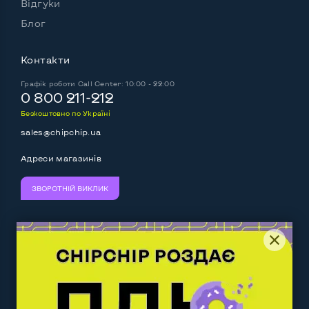
Відгуки
Блог
Контакти
Графік роботи
Call Center: 10:00 - 22:00
0 800 211-212
Безкоштовно по Україні
sales@chipchip.ua
Адреси магазинів
ЗВОРОТНІЙ ВИКЛИК
Ми приймаємо:
Слідкуйте за нами:
Work.ua
— самий кльовий
наш партнер