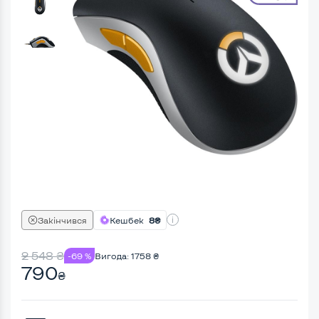
Закінчився
Кешбек
8₴
2 548
₴
-69 %
Вигода:
1758
₴
790
₴