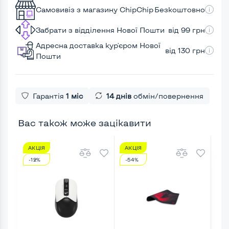
Самовивіз з магазину ChipChip
Безкоштовно
Забрати з відділення Нової Пошти
від 99 грн
Адресна доставка кур'єром Нової
від 130 грн
Пошти
Гарантія
1 міс
14 днів
обмін/повернення
Вас також може зацікавити
АКЦІЯ
АКЦІЯ
АК
-12%
-54%
-2