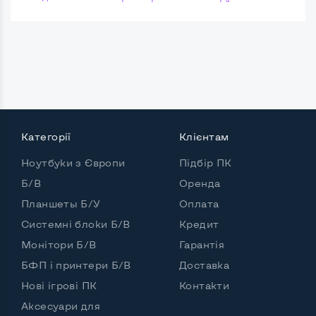
Категорії
Клієнтам
Ноутбуки з Європи
Підбір ПК
Б/В
Оренда
Планшеты Б/У
Оплата
Системні блоки Б/В
Кредит
Монітори Б/В
Гарантія
БФП і принтери Б/В
Доставка
Нові ігрові ПК
Контакти
Аксесуари для