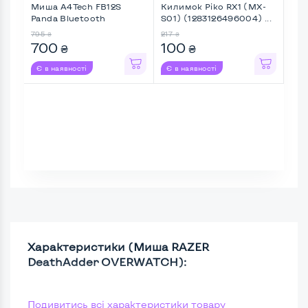
Миша A4Tech FB12S
Килимок Piko RX1 (MX-
Миш
Panda Bluetooth
S01) (1283126496004) ...
Pan
795
217
274
₴
₴
700
100
2
₴
₴
Є в наявності
Є в наявності
Є в
Характеристики (Миша RAZER
DeathAdder OVERWATCH):
Подивитись всі характеристики товару