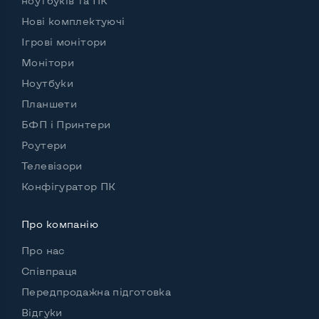
ноутбуків та ПК
Особенности
Нові комплектуючі
Ігрові монітори
Комплектація: системний блок, кабель живлення
Монітори
Так
Ноутбуки
Планшети
БФП і Принтери
Роутери
Телевізори
Конфігуратор ПК
Про компанію
Про нас
Співпраця
Передпродажна підготовка
Відгуки