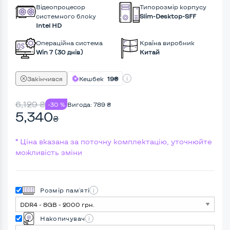
Відеопроцесор
Типорозмір корпусу
системного блоку
Slim-Desktop-SFF
Intel HD
Операційна система
Країна виробник
Win 7 (30 днів)
Китай
Закінчився
Кешбек
19₴
6,129
₴
-30 %
Вигода:
789
₴
5,340
₴
* Ціна вказана за поточну комплектацію, уточнюйте
можливість зміни
Розмір пам'яті
Накопичувач