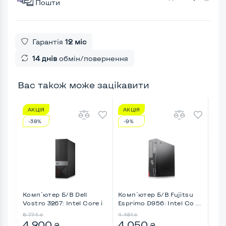
Пошти
Гарантія
12 міс
14 днів
обмін/повернення
Вас також може зацікавити
АКЦІЯ
АКЦІЯ
АК
-38%
-9%
-8
Комп`ютер Б/В Dell
Комп`ютер Б/В Fujitsu
Ком
Vostro 3267: Intel Core i
Esprimo D956: Intel Co ...
Esp
...
6 774
4 451
2 28
₴
₴
4 200
4 050
2 
₴
₴