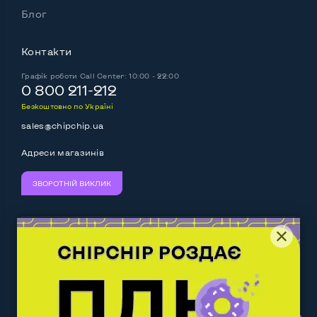
Блог
Контакти
Графік роботи
Call Center: 10:00 - 22:00
0 800 211-212
Безкоштовно по Україні
sales@chipchip.ua
Адреси магазинів
ЗВОРОТНІЙ ВИКЛИК
Ми приймаємо:
Слідкуйте за нами:
Work.ua
— самий кльовий
наш партнер