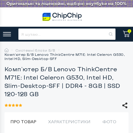
0
Системні блоки Б/В
Комп'ютер Б/В Lenovo ThinkCentre M71E: Intel Celeron G530,
Intel HD, Slim-Desktop-SFF
Комп'ютер Б/В Lenovo ThinkCentre
M71E: Intel Celeron G530, Intel HD,
Slim-Desktop-SFF
| DDR4 - 8GB | SSD
120-128 GB
ПРО ТОВАР
ХАРАКТЕРИСТИКИ
ФОТО
В