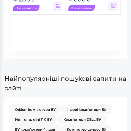
Є в наявності
Є в наявності
Є в
Найпопулярніші пошукові запити на
сайті
Офісні комп'ютери БУ
Ігрові комп'ютери БУ
Неттопи, міні ПК БУ
Комп'ютери DELL БУ
БУ комп'ютери 4 ядра
Комп'ютер Lenovo БУ