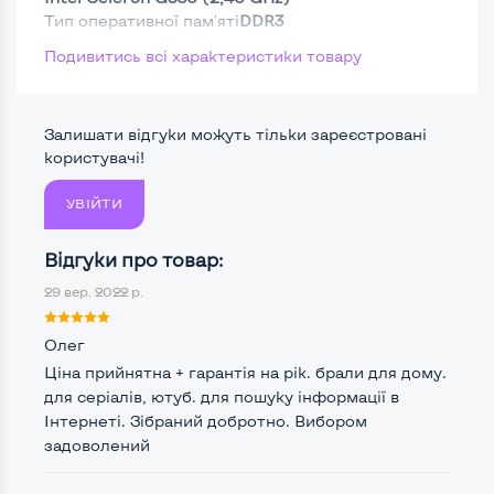
Тип оперативної пам'яті
DDR3
Подивитись всі характеристики товару
Тип накопичувача
SSD 2,5"
Размер памяти
Залишати відгуки можуть тільки зареєстровані
Жесткий диск
користувачі!
УВІЙТИ
Можливості відеокарти:
Відгуки про товар:
Тип відеокарти
Встроенный
29 вер. 2022 р.
Відеопроцесор системного блоку
Intel HD
Олег
Розмір відеопам'яті, Гб
Динамічний
Ціна прийнятна + гарантія на рік. брали для дому.
для серіалів, ютуб. для пошуку інформації в
Інтернеті. Зібраний добротно. Вибором
задоволений
Зручність користування:
Типорозмір корпусу
Slim-Desktop-SFF