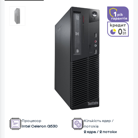
Процесор
Кількість ядер /
Intel Celeron G530
потоків
2 ядра / 2 потоки